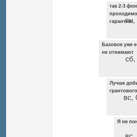
так 2-3 фо
проходимо
пн,
гарантию
Базовое уже ес
не отнимают
сб,
Лучше доб
грантовог
вс, 
Я не по
вс,