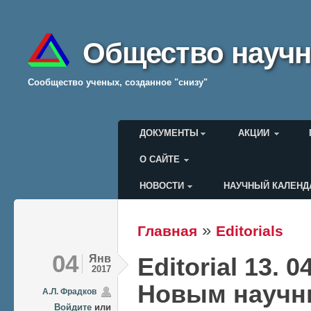
Общество научн
Cообщество ученых, созданное "снизу"
Главное меню
ДОКУМЕНТЫ
АКЦИИ
О САЙТЕ
НОВОСТИ
НАУЧНЫЙ КАЛЕНД
Меню пользователя
»
Главная
Editorials
Вы здесь
04
Янв
Editorial 13. 0
2017
Новым научн
А.Л. Фрадков
Войдите
или