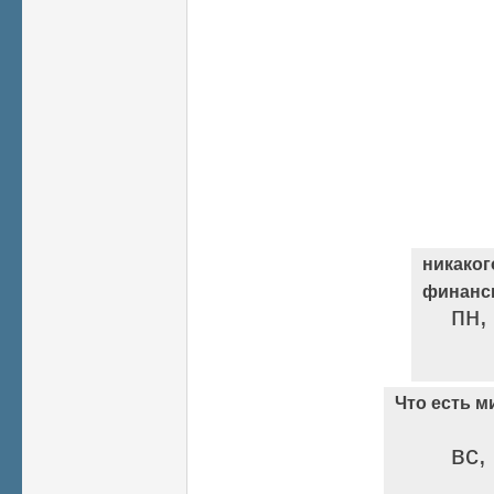
никаког
финанси
пн,
Что есть м
вс,