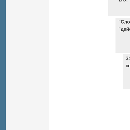
"Сло
"дей
З
к