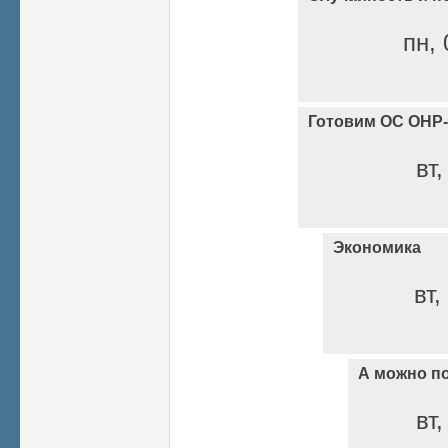
пн, 
Готовим ОС ОНР-
вт,
Экономика
вт,
А можно п
вт,