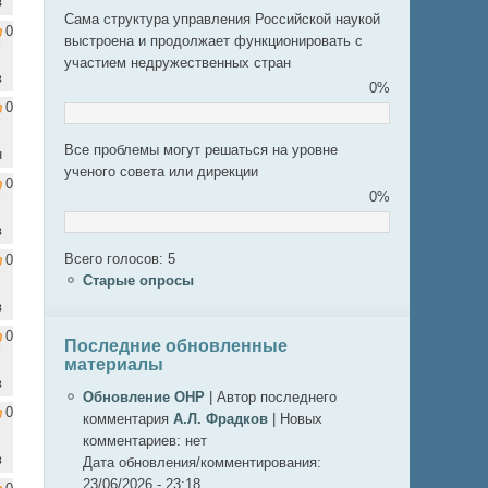
в
Сама структура управления Российской наукой
0
выстроена и продолжает функционировать с
участием недружественных стран
в
0%
0
Все проблемы могут решаться на уровне
н
ученого совета или дирекции
0
0%
в
Всего голосов: 5
0
Старые опросы
в
0
Последние обновленные
материалы
в
Обновление ОНР
|
Автор последнего
0
комментария
А.Л. Фрадков
|
Новых
комментариев:
нет
в
Дата обновления/комментирования:
23/06/2026 - 23:18