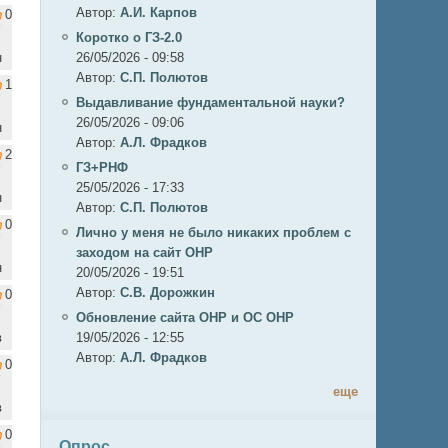
Автор:
А.И. Карпов
0
Коротко о ГЗ-2.0
н
26/05/2026 - 09:58
Автор:
C.П. Полютов
1
Выдавливание фундаментальной науки?
26/05/2026 - 09:06
н
Автор:
А.Л. Фрадков
2
ГЗ+РНФ
25/05/2026 - 17:33
н
Автор:
C.П. Полютов
0
Лично у меня не было никаких проблем с
заходом на сайт ОНР
н
20/05/2026 - 19:51
Автор:
С.В. Дорожкин
0
Обновление сайта ОНР и ОС ОНР
в
19/05/2026 - 12:55
Автор:
А.Л. Фрадков
0
еще
в
0
Опрос