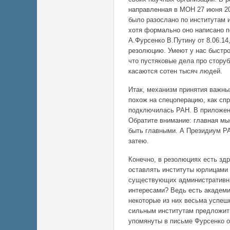
направленная в МОН 27 июня 20
было разослано по институтам и
хотя формально оно написано п
А.Фурсенко В.Путину от 8.06.
резолюцию. Умеют у нас быстро
что пустяковые дела про сторуб
касаются сотен тысяч людей.
Итак, механизм принятия важны
похож на спецоперацию, как сп
подключилась РАН. В приложени
Обратите внимание: главная мы
быть главными. А Президиум РАН
затею.
Конечно, в резолюциях есть зд
оставлять институты юрлицами и
существующих административных
интересами? Ведь есть академи
некоторые из них весьма успеш
сильным институтам предложить
упомянуты в письме Фурсенко о