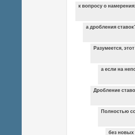
к вопросу о намерения
а дробления ставок
Разумеется, этот
а если на не
Дробление ставо
Полностью со
без новых