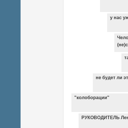
у нас 
Чело
(не)
т
не будет ли 
"колоборации"
РУКОВОДИТЕЛЬ Лен