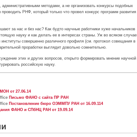
, административными методами, а не организовать конкурсы подобных
 проводить РНФ, который только что провел конкурс программ развития
ешают за нас и без нас? Как будто научные работники хуже начальников
тоящую науку и как делать ее в интересах страны. Уж во всяком случае
 институты совершенно различного профиля (см. протокол совещания в
варительной проработки выглядит довольно сомнительно.
суждение этих и других вопросов, открыто формировать мнение научной
турировать российскую науку.
ОН от 27.06.14
Письмо ФАНО с сайта ПР РАН
Постановление бюро ОЭММПУ РАН от 16.09.114
ания ФАНО и СПбНЦ РАН от 19.09.14
ии