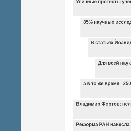
Уличные протесты учё
85% научных исслед
В статьях Йоанид
Для всей наук
а в то же время - 2
Владимир Фортов: не
Реформа РАН нанесла 