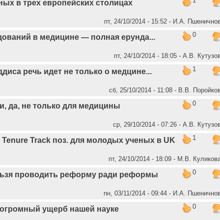
1
ных в трех европейских столицах
пт, 24/10/2014 - 15:52 - И.А. Пшенично
0
ований в медицине — полная ерунда...
пт, 24/10/2014 - 18:05 - А.В. Кутузо
1
диса речь идет не только о медцине...
сб, 25/10/2014 - 11:08 - В.В. Поройко
0
и, да, не только для медицины
ср, 29/10/2014 - 07:26 - А.В. Кутузо
1
50 Tenure Track поз. для молодых ученых в UK
пт, 24/10/2014 - 18:09 - М.В. Куликов
0
льзя проводить реформу ради реформы
пн, 03/11/2014 - 09:44 - И.А. Пшенично
0
огромный ущерб нашей науке