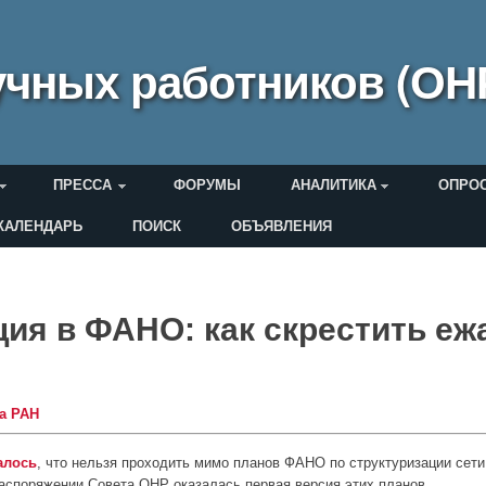
чных работников (ОН
ПРЕССА
ФОРУМЫ
АНАЛИТИКА
ОПРО
КАЛЕНДАРЬ
ПОИСК
ОБЪЯВЛЕНИЯ
еля
ия в ФАНО: как скрестить еж
а РАН
алось
, что нельзя проходить мимо планов ФАНО по структуризации сети
распоряжении Совета ОНР оказалась первая версия этих планов,