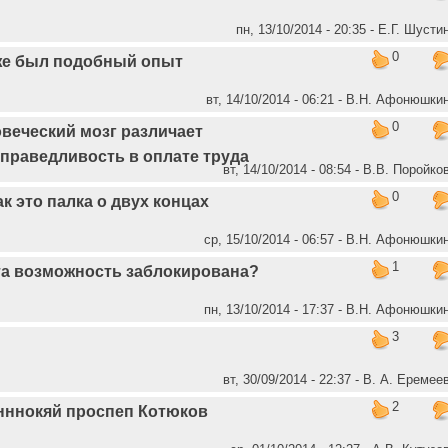
пн, 13/10/2014 - 20:35 - Е.Г. Шусти
0
уже был подобный опыт
вт, 14/10/2014 - 06:21 - В.Н. Афонюшки
0
веческий мозг различает
справедливость в оплате труда
вт, 14/10/2014 - 08:54 - В.В. Поройко
0
ак это палка о двух концах
ср, 15/10/2014 - 06:57 - В.Н. Афонюшки
1
эта возможность заблокирована?
пн, 13/10/2014 - 17:37 - В.Н. Афонюшки
3
вт, 30/09/2014 - 22:37 - В. А. Еремее
2
ннокяй проспеп Котюков