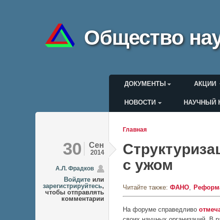
Общество нау
Главное меню
ДОКУМЕНТЫ
АКЦИИ
НОВОСТИ
НАУЧНЫЙ 
Меню пользоват
Главная
Вы здесь
30
Сен
Структуризац
2014
с ужом
А.Л. Фрадков
Войдите
или
зарегистрируйтесь
,
Читайте также:
ФАНО
Реформ
чтобы отправлять
комментарии
На форуме справедливо
отмеч
своих научных организаций. В 