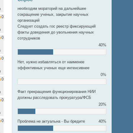
необходим мораторий на дальнейшее
н
сокращение ученых, закрытие научных
0
организаций
Следует создать гос реестр фиксирующий
н
факты доведения до увольнения научных
0
сотрудников
40%
в
0
Нет, нужно избавляться от наименее
эффективных ученых еще интенсивнее
н
0%
0
Факт прекращения функционирования НИИ
н
должны расследовать прокуратура/ФСБ
0
20%
в
0
Проблема не актуальна - Вы бредите
40%