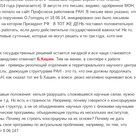
14 года (прилагается). В августе это письмо, видимо, одобренное МОН,
 попало на сайт Профсоюза работников РАН. В письме явно указано, чт
о поручению О.Голодец от 18.06.14, инициировано оно было письмом
14, на котором Президент РФ В ТОТ ЖЕ ДЕНЬ поставил положительную
 работать, если дело действительно государственной важности! Не то,
левые суточные, которые не могут решить и по три года, хотя они
х государственных решений остается загадкой и все чаще становится
раведливо отмечает
Б.Кашин
. Тем не менее, в сентябре к работе
и - примеры резолющий отделения и территориального научного центра
сль, движущая структурами РАН - это то, что они должны продолжать
, как сказал тот же Б.Кашин, и вовсе резко негативно оценивает всю э
равые положения: нельзя разрушать сложившиеся научные связи, нужно
 т.д. Но есть и странности. Например, почему говорится о консорциума
 структур, а не об объединениях научных групп с близкими научными
ческие программы, объединяющие группы из нескольких институтов,
ны. Почему не строить консорциумы на их основе? Почему не дать
 свои программы по актуальным проблемам, например, по тем, что
т 8.06.14?