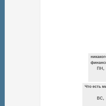
никаког
финанси
пн,
Что есть м
вс,