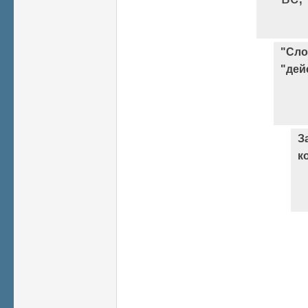
"Сло
"дей
З
к