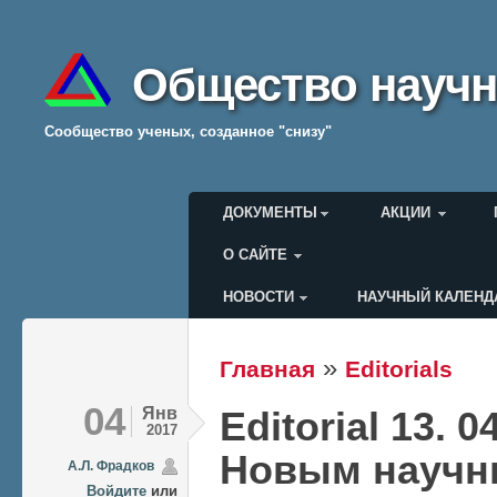
Общество научн
Cообщество ученых, созданное "снизу"
Главное меню
ДОКУМЕНТЫ
АКЦИИ
О САЙТЕ
НОВОСТИ
НАУЧНЫЙ КАЛЕНД
Меню пользователя
»
Главная
Editorials
Вы здесь
04
Янв
Editorial 13. 0
2017
Новым научн
А.Л. Фрадков
Войдите
или