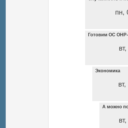
пн, 
Готовим ОС ОНР-
вт,
Экономика
вт,
А можно п
вт,