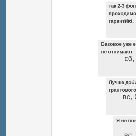
так 2-3 фо
проходимо
пн,
гарантию
Базовое уже ес
не отнимают
сб,
Лучше доб
грантовог
вс, 
Я не по
вс,