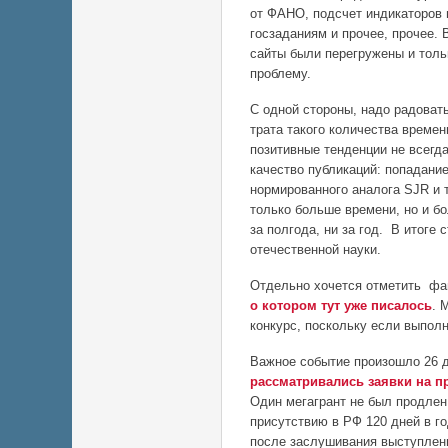
от ФАНО, подсчет индикаторов в
госзаданиям и прочее, прочее. 
сайты были перегружены и тол
проблему.
С одной стороны, надо радовать
трата такого количества времен
позитивные тенденции не всегда
качество публикаций: попадание
нормированного аналога SJR и 
только больше времени, но и бо
за полгода, ни за год. В итоге
отечественной науки.
Отдельно хочется отметить фан
о котором тут уже писалось
. 
конкурс, поскольку если выполн
Важное событие произошло 26 
рассматривались заявки на п
Один мегагрант не был продле
присутствию в РФ 120 дней в г
после заслушивания выступлени