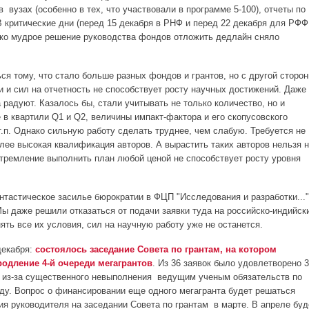
 вузах (особенно в тех, что участвовали в программе 5-100), отчеты по
В критические дни (перед 15 декабря в РНФ и перед 22 декабря для РФФ
ько мудрое решение руководства фондов отложить дедлайн сняло
ся тому, что стало больше разных фондов и грантов, но с другой сторон
и и сил на отчетность не способствует росту научных достижений. Даже
 радуют. Казалось бы, стали учитывать не только количество, но и
 в квартили Q1 и Q2, величины импакт-фактора и его скопусовского
т.п. Однако сильную работу сделать труднее, чем слабую. Требуется не
лее высокая квалификация авторов. А вырастить таких авторов нельзя 
 стремление выполнить план любой ценой не способствует росту уровня
тастическое засилье бюрократии в ФЦП "Исследования и разработки..."
Мы даже решили отказаться от подачи заявки туда на российско-индийск
ять все их условия, сил на научную работу уже не останется.
декабря:
состоялось заседание Совета по грантам, на котором
родление 4-й очереди мегагрантов
. Из 36 заявок было удовлетворено 3
н из-за существенного невыполнения ведущим ученым обязательств по
оду. Вопрос о финансировании еще одного мегагранта будет решаться
я руководителя на заседании Совета по грантам в марте. В апреле буд