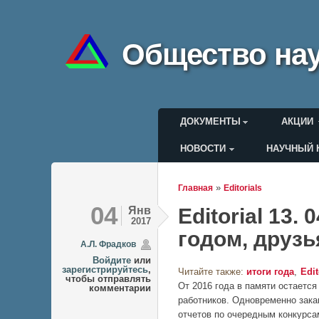
Общество нау
Главное меню
ДОКУМЕНТЫ
АКЦИИ
НОВОСТИ
НАУЧНЫЙ 
Меню пользоват
»
Главная
Editorials
Вы здесь
04
Янв
Editorial 13.
2017
годом, друзь
А.Л. Фрадков
Войдите
или
зарегистрируйтесь
,
Читайте также:
итоги года
Edit
чтобы отправлять
От 2016 года в памяти остаетс
комментарии
работников. Одновременно зака
отчетов по очередным конкурса