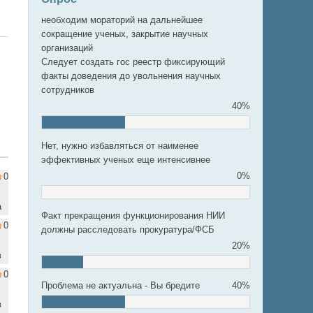
необходим мораторий на дальнейшее
сокращение ученых, закрытие научных
организаций
Следует создать гос реестр фиксирующий
факты доведения до увольнения научных
сотрудников
40%
Нет, нужно избавляться от наименее
эффективных ученых еще интенсивнее
0%
0
а
Факт прекращения функционирования НИИ
0
должны расследовать прокуратура/ФСБ
20%
в
0
Проблема не актуальна - Вы бредите
40%
в