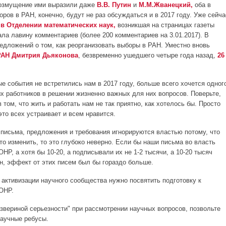
Возмущение ими выразили даже
В.В. Путин
и
М.М.Жванецкий,
оба в
ров в РАН, конечно, будут не раз обсуждаться и в 2017 году. Уже сейча
 в Отделении математических наук,
возникшая на страницах газеты
ала лавину комментариев (более 200 комментариев на 3.01.2017). В
едложений о том, как реорганизовать выборы в РАН. Уместно вновь
РАН Дмитрия Дьяконова
, безвременно ушедшего четыре года назад,
26
е события не встретились нам в 2017 году, больше всего хочется одног
ых работников в решении жизненно важных для них вопросов. Поверьте,
 том, что жить и работать нам не так приятно, как хотелось бы. Просто
это всех устраивает и всем нравится.
и письма, предложения и требования игнорируются властью потому, что
то изменить, то это глубоко неверно. Если бы наши письма во власть
НР, а хотя бы 10-20, а подписывали их не 1-2 тысячи, а 10-20 тысяч
ен, эффект от этих писем был бы гораздо больше.
 активизации научного сообщества нужно посвятить подготовку к
ОНР.
"звериной серьезности" при рассмотрении научных вопросов, позвольте
научные ребусы.