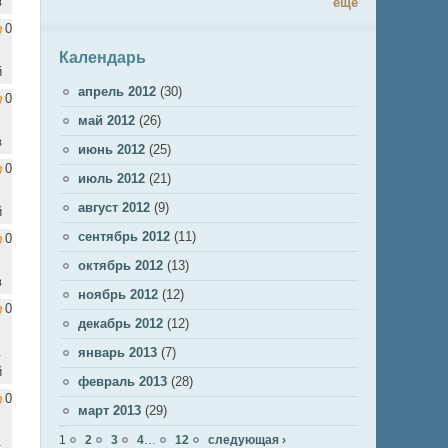
в
ещё
0
Календарь
й
апрель 2012
(30)
0
май 2012
(26)
в
июнь 2012
(25)
0
июль 2012
(21)
август 2012
(9)
й
сентябрь 2012
(11)
0
октябрь 2012
(13)
в
ноябрь 2012
(12)
0
декабрь 2012
(12)
.
январь 2013
(7)
й
февраль 2013
(28)
0
март 2013
(29)
Страницы
1
2
3
4
…
12
следующая ›
.