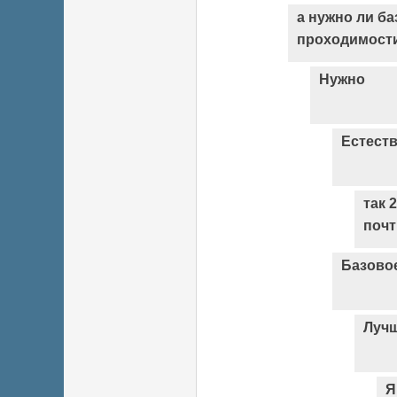
а нужно ли б
проходимост
Нужно
Естест
так 
почт
Базовое
Лучш
Я