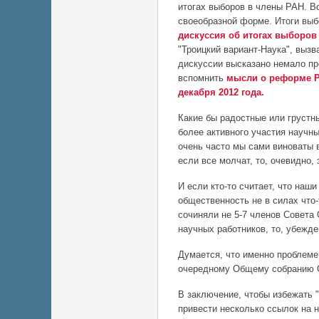
итогах выборов в члены РАН. 
своеобразной форме. Итоги выбо
дискуссия об итогах выборов
"Троицкий вариант-Наука", вызв
дискуссии высказано немало пр
вспомнить
мысли о реформе 
декабря 2012 года.
Какие бы радостные или грустны
более активного участия научн
очень часто мы сами виноваты в
если все молчат, то, очевидно, 
И если кто-то считает, что наш
общественность не в силах что-
сочиняли не 5-7 членов Совета О
научных работников, то, убежд
Думается, что именно проблеме
очередному Общему собранию 
В заключение, чтобы избежать 
привести несколько ссылок на 