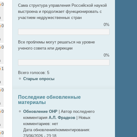
0
Сама структура управления Российской наукой
выстроена и продолжает функционировать с
н
участием недружественных стран
0%
0
в
Все проблемы могут решаться на уровне
0
ученого совета или дирекции
0%
в
1
Всего голосов: 5
Старые опросы
н
0
Последние обновленные
материалы
в
0
Обновление ОНР
|
Автор последнего
комментария
А.Л. Фрадков
|
Новых
комментариев:
нет
в
Дата обновления/комментирования:
0
23/06/2026 - 23:18