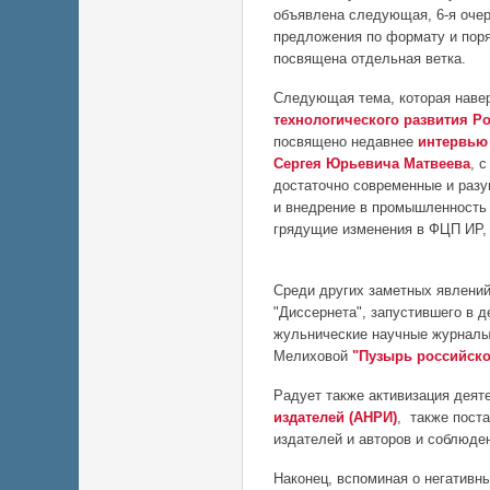
объявлена следующая, 6-я очер
предложения по формату и поря
посвящена отдельная ветка.
Следующая тема, которая наверн
технологического развития Р
посвящено недавнее
интервью 
Сергея Юрьевича Матвеева
, 
достаточно современные и разу
и внедрение в промышленность 
грядущие изменения в ФЦП ИР, 
Среди других заметных явлений
"Диссернета", запустившего в 
жульнические научные журналы
Мелиховой
"Пузырь российск
Радует также активизация дея
издателей (АНРИ)
, также пост
издателей и авторов и соблюде
Наконец, вспоминая о негативн