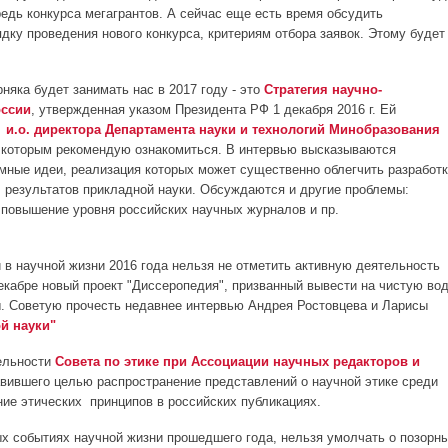
едь конкурса мегагрантов. А сейчас еще есть время обсудить
дку проведения нового конкурса, критериям отбора заявок. Этому будет
яка будет занимать нас в 2017 году - это
Стратегия научно-
оссии
, утвержденная указом Президента РФ 1 декабря 2016 г. Ей
и.о. директора Департамента науки и технологий Минобразования
с которым рекомендую ознакомиться. В интервью высказываются
мные идеи, реализация которых может существенно облегчить разработ
результатов прикладной науки. Обсуждаются и другие проблемы:
повышение уровня российских научных журналов и пр.
 в научной жизни 2016 года нельзя не отметить активную деятельность
декабре новый проект "Диссеропедия", призванный вывести на чистую во
. Советую прочесть недавнее интервью Андрея Ростовцева и Ларисы
ой науки"
тельности
Совета по этике при Ассоциации научных редакторов и
авившего целью распространение представлений о научной этике среди
ние этических принципов в российских публикациях.
ых событиях научной жизни прошедшего года, нельзя умолчать о позорн