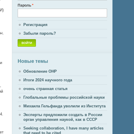
Пароль
*
И)
Регистрация
ы,
Забыли пароль?
Новые темы
ни
Обновление ОНР
Итоги 2024 научного года
,
очень странная статья
ий
Глобальные проблемы российской науки
Михаила Гельфанда уволили из Института
4.
Эксперты предложили создать в России
орган управления наукой, как в СССР
Seeking collaboration, I have many articles
ет
that need to be cited