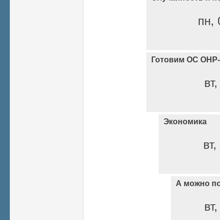
пн, 
Готовим ОС ОНР-
вт,
Экономика
вт,
А можно п
вт,