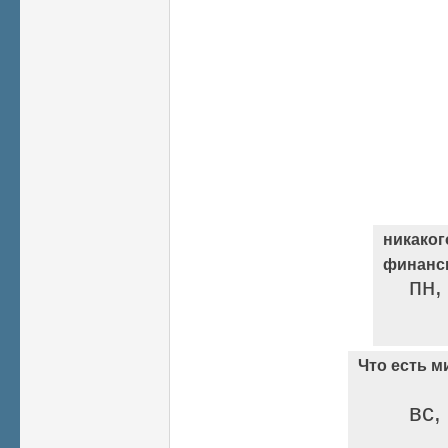
никаког
финанси
пн,
Что есть м
вс,