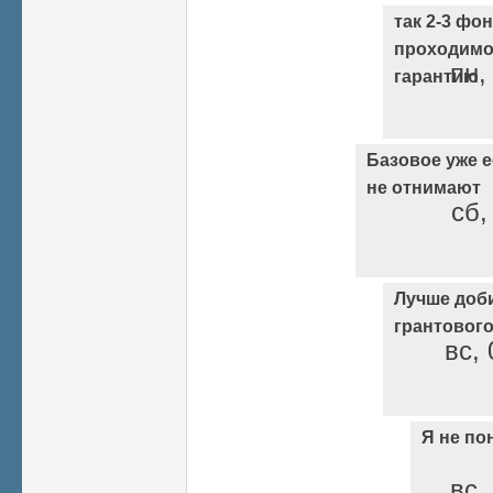
так 2-3 фо
проходимо
пн,
гарантию
Базовое уже ес
не отнимают
сб,
Лучше доб
грантовог
вс, 
Я не по
вс,