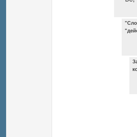
"Сло
"дей
З
к