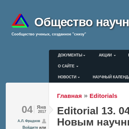
Общество научн
Cообщество ученых, созданное "снизу"
Главное меню
ДОКУМЕНТЫ
АКЦИИ
О САЙТЕ
НОВОСТИ
НАУЧНЫЙ КАЛЕНД
Меню пользователя
»
Главная
Editorials
Вы здесь
04
Янв
Editorial 13. 0
2017
Новым научн
А.Л. Фрадков
Войдите
или