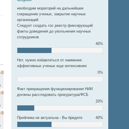
необходим мораторий на дальнейшее
сокращение ученых, закрытие научных
организаций
Следует создать гос реестр фиксирующий
факты доведения до увольнения научных
сотрудников
40%
Нет, нужно избавляться от наименее
эффективных ученых еще интенсивнее
0%
0
а
Факт прекращения функционирования НИИ
0
должны расследовать прокуратура/ФСБ
20%
в
0
Проблема не актуальна - Вы бредите
40%
в