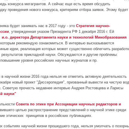
едь конкурса мегагрантов. А сейчас еще есть время обсудить
дку проведения нового конкурса, критериям отбора заявок. Этому будет
яка будет занимать нас в 2017 году - это
Стратегия научно-
оссии
, утвержденная указом Президента РФ 1 декабря 2016 г. Ей
и.о. директора Департамента науки и технологий Минобразования
с которым рекомендую ознакомиться. В интервью высказываются
мные идеи, реализация которых может существенно облегчить разработ
результатов прикладной науки. Обсуждаются и другие проблемы:
повышение уровня российских научных журналов и пр.
 в научной жизни 2016 года нельзя не отметить активную деятельность
декабре новый проект "Диссеропедия", призванный вывести на чистую во
. Советую прочесть недавнее интервью Андрея Ростовцева и Ларисы
ой науки"
тельности
Совета по этике при Ассоциации научных редакторов и
авившего целью распространение представлений о научной этике среди
ние этических принципов в российских публикациях.
ых событиях научной жизни прошедшего года, нельзя умолчать о позорн