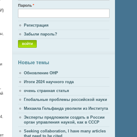
Пароль
*
И)
Регистрация
ы,
Забыли пароль?
Новые темы
ни
Обновление ОНР
Итоги 2024 научного года
,
очень странная статья
ий
Глобальные проблемы российской науки
Михаила Гельфанда уволили из Института
4.
Эксперты предложили создать в России
орган управления наукой, как в СССР
Seeking collaboration, I have many articles
ет
that need to be cited