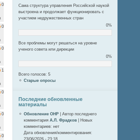
0
Сама структура управления Российской наукой
выстроена и продолжает функционировать с
н
участием недружественных стран
0%
0
в
Все проблемы могут решаться на уровне
0
ученого совета или дирекции
0%
в
1
Всего голосов: 5
Старые опросы
н
0
Последние обновленные
материалы
в
0
Обновление ОНР
|
Автор последнего
комментария
А.Л. Фрадков
|
Новых
комментариев:
нет
в
Дата обновления/комментирования:
0
23/06/2026 - 23:18