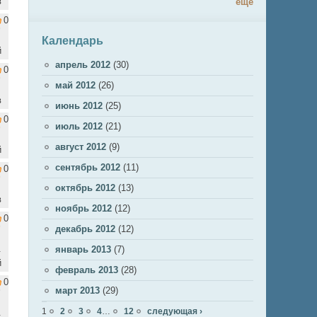
в
ещё
0
Календарь
й
апрель 2012
(30)
0
май 2012
(26)
в
июнь 2012
(25)
0
июль 2012
(21)
август 2012
(9)
й
сентябрь 2012
(11)
0
октябрь 2012
(13)
в
ноябрь 2012
(12)
0
декабрь 2012
(12)
.
январь 2013
(7)
й
февраль 2013
(28)
0
март 2013
(29)
Страницы
1
2
3
4
…
12
следующая ›
.