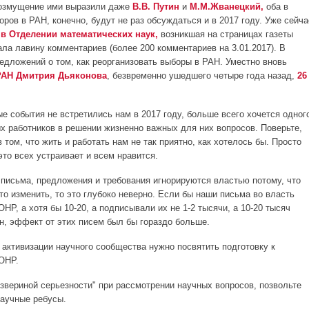
Возмущение ими выразили даже
В.В. Путин
и
М.М.Жванецкий,
оба в
ров в РАН, конечно, будут не раз обсуждаться и в 2017 году. Уже сейча
 в Отделении математических наук,
возникшая на страницах газеты
ала лавину комментариев (более 200 комментариев на 3.01.2017). В
едложений о том, как реорганизовать выборы в РАН. Уместно вновь
РАН Дмитрия Дьяконова
, безвременно ушедшего четыре года назад,
26
е события не встретились нам в 2017 году, больше всего хочется одног
ых работников в решении жизненно важных для них вопросов. Поверьте,
 том, что жить и работать нам не так приятно, как хотелось бы. Просто
это всех устраивает и всем нравится.
и письма, предложения и требования игнорируются властью потому, что
то изменить, то это глубоко неверно. Если бы наши письма во власть
НР, а хотя бы 10-20, а подписывали их не 1-2 тысячи, а 10-20 тысяч
ен, эффект от этих писем был бы гораздо больше.
 активизации научного сообщества нужно посвятить подготовку к
ОНР.
"звериной серьезности" при рассмотрении научных вопросов, позвольте
научные ребусы.