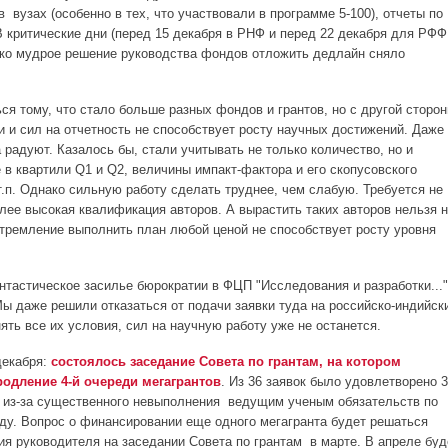
 вузах (особенно в тех, что участвовали в программе 5-100), отчеты по
В критические дни (перед 15 декабря в РНФ и перед 22 декабря для РФФ
ько мудрое решение руководства фондов отложить дедлайн сняло
ся тому, что стало больше разных фондов и грантов, но с другой сторон
и и сил на отчетность не способствует росту научных достижений. Даже
 радуют. Казалось бы, стали учитывать не только количество, но и
 в квартили Q1 и Q2, величины импакт-фактора и его скопусовского
т.п. Однако сильную работу сделать труднее, чем слабую. Требуется не
лее высокая квалификация авторов. А вырастить таких авторов нельзя 
 стремление выполнить план любой ценой не способствует росту уровня
тастическое засилье бюрократии в ФЦП "Исследования и разработки..."
Мы даже решили отказаться от подачи заявки туда на российско-индийск
ять все их условия, сил на научную работу уже не останется.
декабря:
состоялось заседание Совета по грантам, на котором
родление 4-й очереди мегагрантов
. Из 36 заявок было удовлетворено 3
н из-за существенного невыполнения ведущим ученым обязательств по
оду. Вопрос о финансировании еще одного мегагранта будет решаться
я руководителя на заседании Совета по грантам в марте. В апреле буд