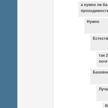
а нужно ли б
проходимост
Нужно
Естест
так 
почт
Базовое
Лучш
Я