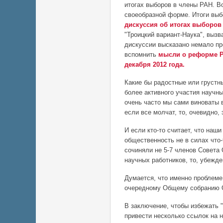
итогах выборов в члены РАН. 
своеобразной форме. Итоги выбо
дискуссия об итогах выборов
"Троицкий вариант-Наука", вызв
дискуссии высказано немало пр
вспомнить
мысли о реформе 
декабря 2012 года.
Какие бы радостные или грустны
более активного участия научн
очень часто мы сами виноваты в
если все молчат, то, очевидно, 
И если кто-то считает, что наш
общественность не в силах что-
сочиняли не 5-7 членов Совета О
научных работников, то, убежд
Думается, что именно проблеме
очередному Общему собранию 
В заключение, чтобы избежать 
привести несколько ссылок на 