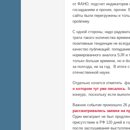
от ФАНО, подсчет индикаторов в
госзаданиям и прочее, прочее. 
сайты были перегружены и тол
проблему.
С одной стороны, надо радовать
трата такого количества времен
позитивные тенденции не всегда
качество публикаций: попадание
нормированного аналога SJR и 
только больше времени, но и бо
за полгода, ни за год. В итоге
отечественной науки.
Отдельно хочется отметить фан
о котором тут уже писалось
. 
конкурс, поскольку если выполн
Важное событие произошло 26 
рассматривались заявки на п
Один мегагрант не был продле
присутствию в РФ 120 дней в г
после заслушивания выступлени