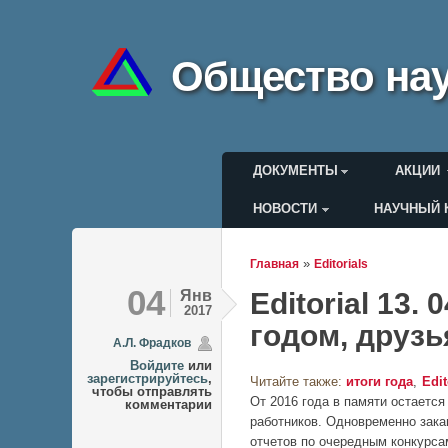
Общество нау
Главное меню
ДОКУМЕНТЫ
АКЦИИ
НОВОСТИ
НАУЧНЫЙ 
Меню пользоват
»
Главная
Editorials
Вы здесь
04
Янв
Editorial 13.
2017
годом, друзь
А.Л. Фрадков
Войдите
или
зарегистрируйтесь
,
Читайте также:
итоги года
Edit
чтобы отправлять
От 2016 года в памяти остаетс
комментарии
работников. Одновременно зака
отчетов по очередным конкурса