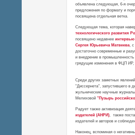
объявлена следующая, 6-я очер
предложения по формату и поря
посвящена отдельная ветка.
Следующая тема, которая наверн
технологического развития Р
посвящено недавнее
интервью 
Сергея Юрьевича Матвеева
, 
достаточно современные и разу
и внедрение в промышленность 
грядущие изменения в ФЦП ИР, 
Среди других заметных явлений
"Диссернета", запустившего в 
жульнические научные журналы
Мелиховой
"Пузырь российск
Радует также активизация дея
издателей (АНРИ)
, также пост
издателей и авторов и соблюде
Наконец, вспоминая о негативн