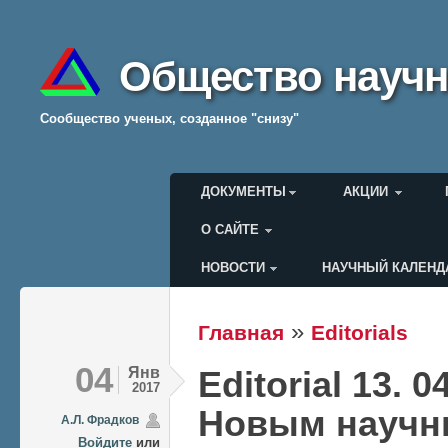
Общество научн
Cообщество ученых, созданное "снизу"
Главное меню
ДОКУМЕНТЫ
АКЦИИ
О САЙТЕ
НОВОСТИ
НАУЧНЫЙ КАЛЕНД
Меню пользователя
»
Главная
Editorials
Вы здесь
04
Янв
Editorial 13. 0
2017
Новым научн
А.Л. Фрадков
Войдите
или