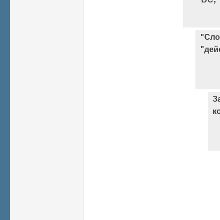
"Сло
"дей
З
к