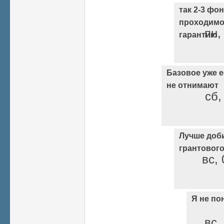
так 2-3 фо
проходимо
пн,
гарантию
Базовое уже ес
не отнимают
сб,
Лучше доб
грантовог
вс, 
Я не по
вс,