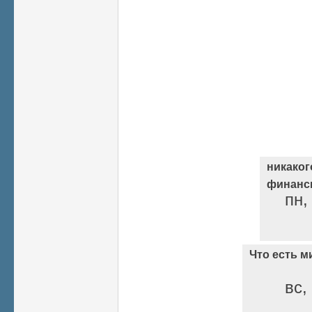
никаког
финанси
пн,
Что есть м
вс,