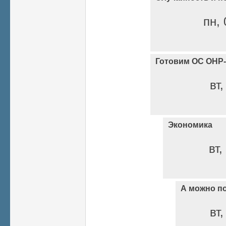
пн, 
Готовим ОС ОНР-
вт,
Экономика
вт,
А можно п
вт,