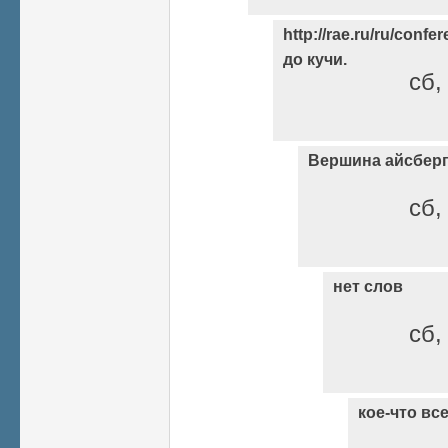
http://rae.ru/ru/confe
до кучи.
сб,
Вершина айсбер
сб,
нет слов
сб,
кое-что вс