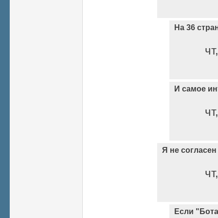
На 36 стран
чт
И самое ин
чт
Я не согласе
чт
Если "Бот