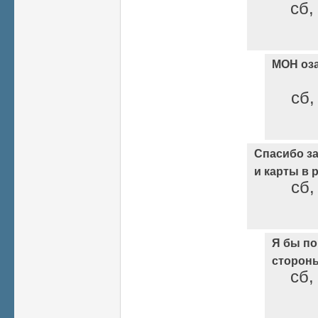
сб,
МОН оз
сб,
Спасибо з
и карты в р
сб,
Я бы по
стороны
сб,