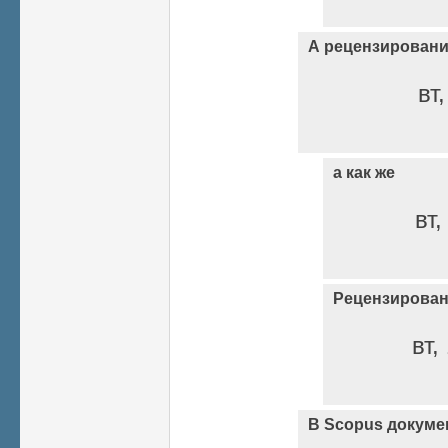
А рецензирован
вт
а как же
вт,
Рецензирован
вт,
В Scopus докуме