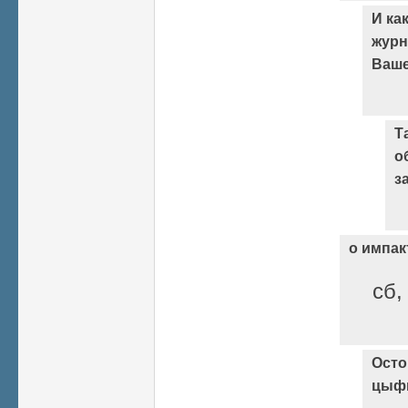
И ка
журн
Ваше
Т
о
з
о импак
сб,
Осто
цыф