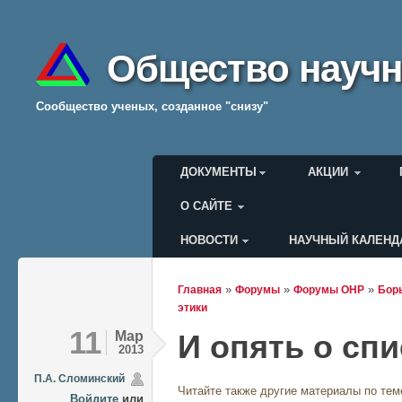
Общество научн
Cообщество ученых, созданное "снизу"
Главное меню
ДОКУМЕНТЫ
АКЦИИ
О САЙТЕ
НОВОСТИ
НАУЧНЫЙ КАЛЕНД
Меню пользователя
»
»
»
Главная
Форумы
Форумы ОНР
Борь
Вы здесь
этики
11
Мар
И опять о сп
2013
П.А. Сломинский
Читайте также другие материалы по тем
Войдите
или