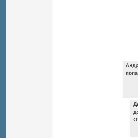
Андр
попа
Д
д
О