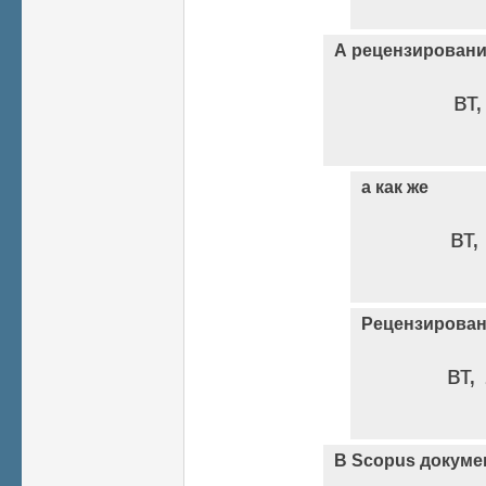
А рецензирован
вт
а как же
вт,
Рецензирован
вт,
В Scopus докуме