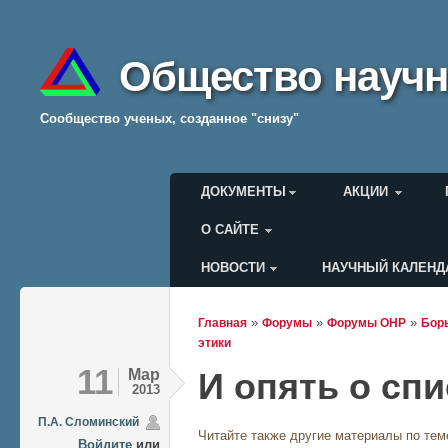
Общество научн
Cообщество ученых, созданное "снизу"
Главное меню
ДОКУМЕНТЫ
АКЦИИ
О САЙТЕ
НОВОСТИ
НАУЧНЫЙ КАЛЕНД
Меню пользователя
»
»
»
Главная
Форумы
Форумы ОНР
Борь
Вы здесь
этики
11
Мар
И опять о сп
2013
П.А. Сломинский
Читайте также другие материалы по тем
Войдите
или