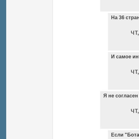
На 36 стран
чт
И самое ин
чт
Я не согласе
чт
Если "Бот