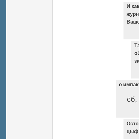
И ка
журн
Ваше
Т
о
з
о импак
сб,
Осто
цыф