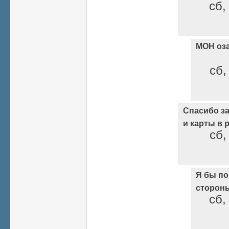
сб,
МОН оз
сб,
Спасибо з
и карты в р
сб,
Я бы по
стороны
сб,