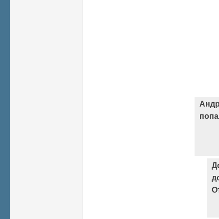
Андр
попа
Д
д
О