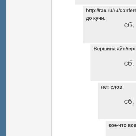
http://rae.ru/ru/confe
до кучи.
сб,
Вершина айсбер
сб,
нет слов
сб,
кое-что вс