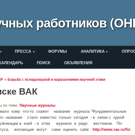
чных работников (ОН
ПРЕССА
ФОРУМЫ
АНАЛИТИКА
ОПРО
КАЛЕНДАРЬ
ПОИСК
ОБЪЯВЛЕНИЯ
еля
»
НР
Борьба с псевдонаукой и нарушениями научной этики
иске ВАК
ы по теме:
Научные журналы
мало кому что-то скажет название журнала "Фундаментальные
о название стало известно только сегодня - в связи с одной
 публикации в коей - в этом журнале и ряде вестников. По-
туса, желающие могут сами оценить сабж :
http://www.rae.ru/fs/.