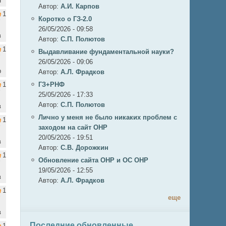
н
Автор:
А.И. Карпов
1
Коротко о ГЗ-2.0
26/05/2026 - 09:58
в
Автор:
C.П. Полютов
1
Выдавливание фундаментальной науки?
26/05/2026 - 09:06
р
Автор:
А.Л. Фрадков
1
ГЗ+РНФ
25/05/2026 - 17:33
Автор:
C.П. Полютов
в
Лично у меня не было никаких проблем с
1
заходом на сайт ОНР
20/05/2026 - 19:51
в
Автор:
С.В. Дорожкин
1
Обновление сайта ОНР и ОС ОНР
19/05/2026 - 12:55
в
Автор:
А.Л. Фрадков
1
еще
в
Последние обновленные
1