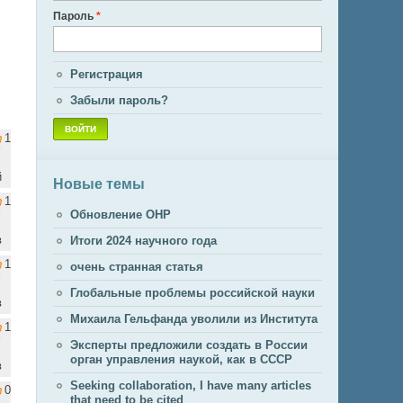
Пароль
*
Регистрация
Забыли пароль?
1
й
Новые темы
1
Обновление ОНР
в
Итоги 2024 научного года
1
очень странная статья
Глобальные проблемы российской науки
в
Михаила Гельфанда уволили из Института
1
Эксперты предложили создать в России
орган управления наукой, как в СССР
в
Seeking collaboration, I have many articles
0
that need to be cited