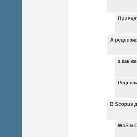
Привед
А рецензи
а как же
Реценз
В Scopus 
WoS и С