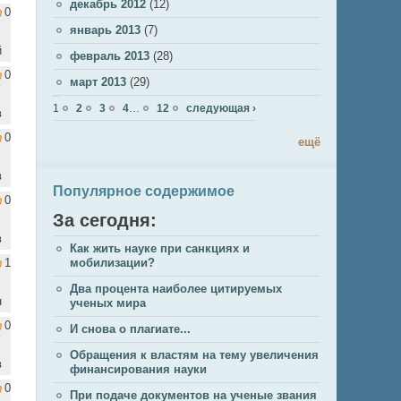
декабрь 2012
(12)
0
январь 2013
(7)
й
февраль 2013
(28)
0
март 2013
(29)
Страницы
1
2
3
4
…
12
следующая ›
в
0
ещё
в
Популярное содержимое
0
За сегодня:
в
Как жить науке при санкциях и
1
мобилизации?
Два процента наиболее цитируемых
н
ученых мира
0
И снова о плагиате...
Обращения к властям на тему увеличения
в
финансирования науки
0
При подаче документов на ученые звания