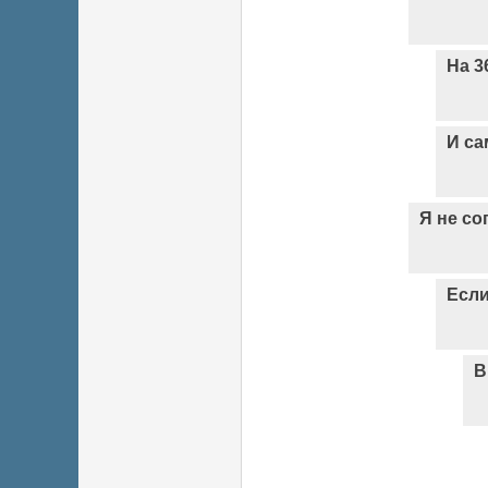
На 3
И са
Я не со
Если
В