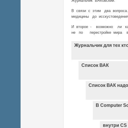
Журнальчик ВАКовский.
В связи с этим два вопроса
медицины до исскустоведен
И второе - возможно ли ка
не по перестройке мира в
Журнальчик для тех кто
Список ВАК
Список ВАК надо
В Computer S
внутри CS