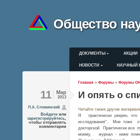
Общество нау
Главное меню
ДОКУМЕНТЫ
АКЦИИ
НОВОСТИ
НАУЧНЫЙ 
Меню пользоват
»
»
Главная
Форумы
Форумы О
Вы здесь
11
Мар
И опять о сп
2013
П.А. Сломинский
Читайте также другие материал
Войдите
или
Я практически уверен, что 
зарегистрируйтесь
,
исследования". Мне тоже эт
чтобы отправлять
комментарии
докторской. Практически все
моему, журнал - ниже плин