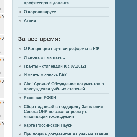
профессора и доцента
й
О коронавирусе
0
Акции
в
За все время:
0
О Концепции научной реформы в РФ
в
И снова о плагиате...
0
Гранты - стипендии (03.07.2012)
н
И опять о списке ВАК
0
Cito! Срочно! Обсуждение документов о
присуждения учёных степеней
в
Рецензия РФФИ
0
Сбор подписей в поддержку Заявления
Совета ОНР по законопроекту о
н
ликвидации госакадемий
0
Карта Российской Науки
При подаче документов на ученые звания