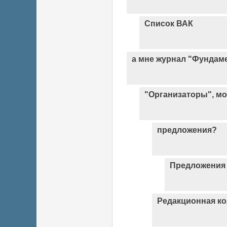
Список ВАК
а мне журнал "Фундам
"Организаторы", мож
предложения?
Предложения
Редакционная ко