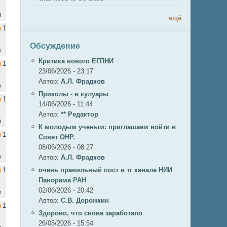
н
ещё
1
Обсуждение
в
Критика нового ЕГПНИ
1
23/06/2026 - 23:17
Автор:
А.Л. Фрадков
в
Приколы - в кулуары
1
14/06/2026 - 11:44
Автор:
** Редактор
н
К молодым ученым: приглашаем войти в
1
Совет ОНР.
08/06/2026 - 08:27
в
Автор:
А.Л. Фрадков
1
очень правильный пост в тг канале НИИ
Панорама РАН
02/06/2026 - 20:42
в
Автор:
С.В. Дорожкин
1
Здорово, что снова заработало
26/05/2026 - 15:54