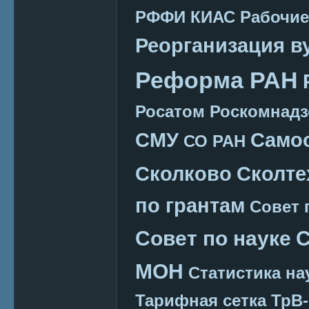
РФФИ КИАС
Рабочие
Реорганизация в
Реформа РАН
Росатом
Роскомнадз
СМУ
Само
СО РАН
Сколково
Сколте
по грантам
Совет 
Совет по науке
С
МОН
Статистика на
Тарифная сетка
ТрВ-