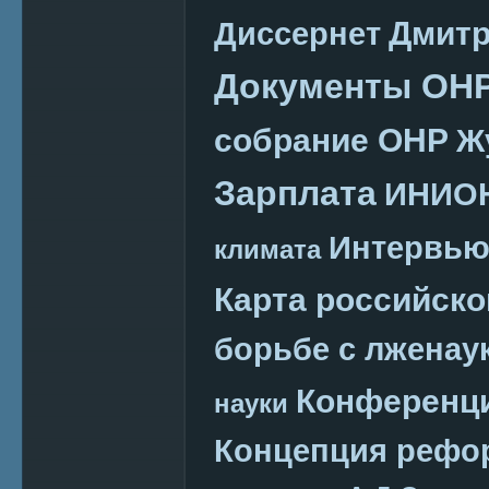
Дмитр
Диссернет
Документы ОН
собрание ОНР
Ж
Зарплата
ИНИО
Интервь
климата
Карта российско
борьбе с лженау
Конференц
науки
Концепция реф