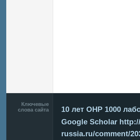
Подвал
Ключевые
10 лет ОНР
1000 лаб
слова сайта
Google Scholar
http:/
russia.ru/comment/2