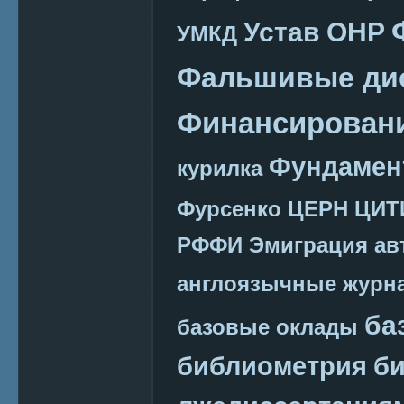
Устав ОНР
УМКД
Фальшивые ди
Финансировани
Фундамен
курилка
Фурсенко
ЦЕРН
ЦИТ
РФФИ
Эмиграция
ав
англоязычные журн
ба
базовые оклады
библиометрия
би