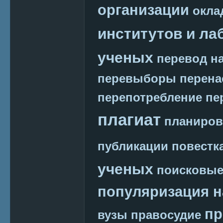
организации
окла
институтов и ла
ученых
перевод на
перевыборы
перена
перепотребление
пе
плагиат
планиров
публикации
повестк
ученых
поисковые
популяризация н
пр
вузы
правосудие