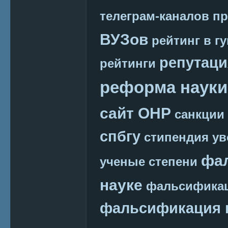
телеграм-каналов
пр
ВУЗов
рейтинг в г
репутаци
рейтинги
реформа науки
сайт ОНР
санкции
спбгу
стипендия
ув
фа
ученые степени
науке
фальсификац
фальсификация 