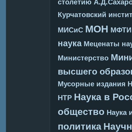
столетию А.Д.Сахар
Курчатовский инсти
МОН
МИСиС
МФТИ
наука
Меценаты нау
Мини
Министерство
высшего образо
Мусорные издания
Наука в Рос
НТР
общество
Наука 
политика
Научн