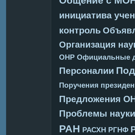
Общение с МО
инициатива уче
контроль
Объяв
Организация нау
ОНР
Официальные 
Под
Персоналии
Поручения президен
Предложения О
Проблемы наук
РАН
РАСХН
РГНФ