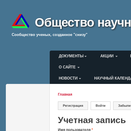
Общество научн
Cообщество ученых, созданное "снизу"
Главное меню
ДОКУМЕНТЫ
АКЦИИ
О САЙТЕ
НОВОСТИ
НАУЧНЫЙ КАЛЕНД
Меню пользователя
Главная
Вы здесь
Регистрация
Войти
(активная вкладк
Забыли
Главные вкладки
Учетная запись
Имя пользователя
*