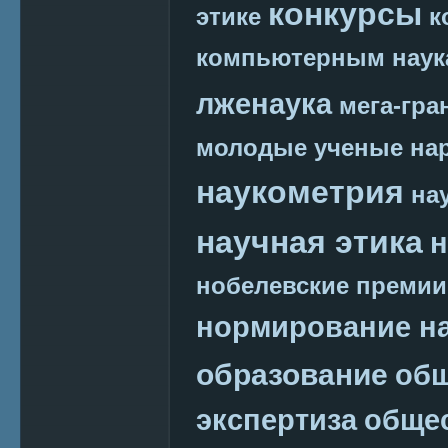
конкурсы
этике
к
компьютерным наук
лженаука
мега-гра
молодые ученые
на
наукометрия
на
научная этика
н
нобелевские премии
нормирование на
образование
общ
экспертиза
обще