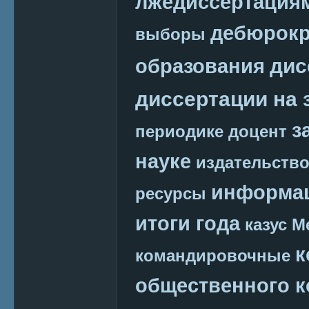
лжедиссертация
дебюрокр
выборы
дис
образования
диссертации на 
з
периодике
доцент
науке
издательств
информац
ресурсы
итоги года
казус М
к
командировочные
общественного к