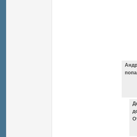
Андр
попа
Д
д
О