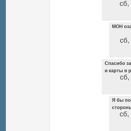
сб,
МОН оз
сб,
Спасибо з
и карты в р
сб,
Я бы по
стороны
сб,