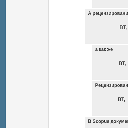
А рецензирован
вт
а как же
вт,
Рецензирован
вт,
В Scopus докуме