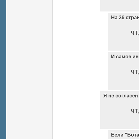
На 36 стран
чт
И самое ин
чт
Я не согласе
чт
Если "Бот