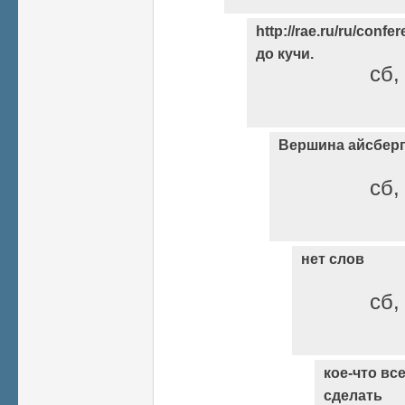
http://rae.ru/ru/confe
до кучи.
сб,
Вершина айсбер
сб,
нет слов
сб,
кое-что вс
сделать