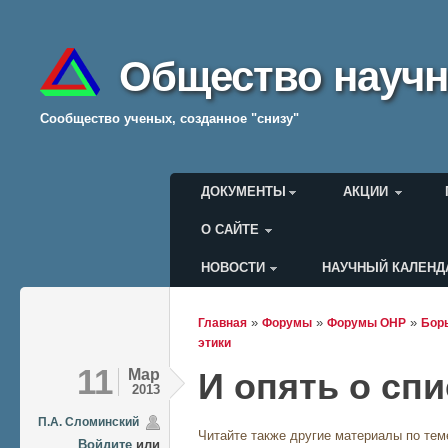
Общество научн
Cообщество ученых, созданное "снизу"
Главное меню
ДОКУМЕНТЫ
АКЦИИ
О САЙТЕ
НОВОСТИ
НАУЧНЫЙ КАЛЕНД
Меню пользователя
»
»
»
Главная
Форумы
Форумы ОНР
Борь
Вы здесь
этики
11
Мар
И опять о сп
2013
П.А. Сломинский
Читайте также другие материалы по тем
Войдите
или