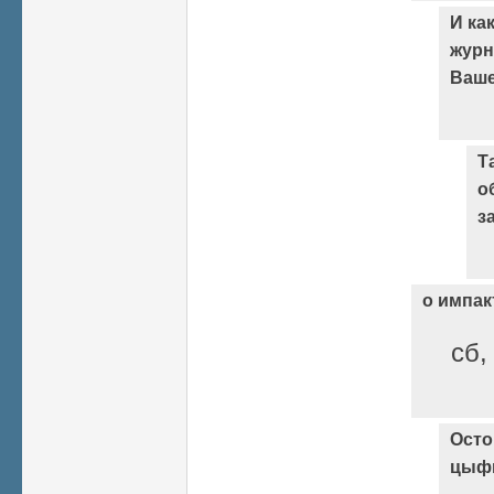
И ка
журн
Ваше
Т
о
з
о импак
сб,
Осто
цыф