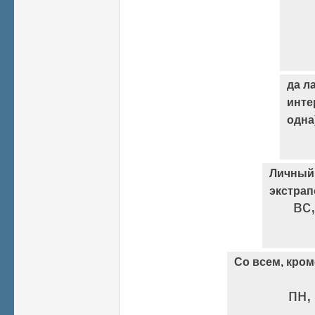
да л
инте
одна
Личный
экстрап
вс
Со всем, кром
пн,