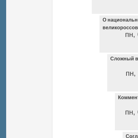
О национальн
великороссов
пн,
Сложный в
пн,
Коммент
пн,
Согл