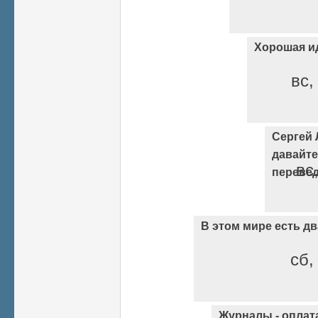
Хорошая и
вс,
Сергей 
давайте
вс
переве
В этом мире есть д
сб,
Журналы - оплата