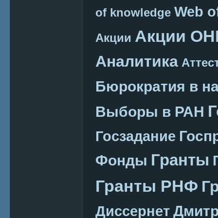
Web o
of knowledge
Акции ОН
Акции
Аналитика
Аттес
Бюрократия в н
Г
Выборы в РАН
Госп
Госзадание
Гранты
Фонды
Гранты РНФ
Г
Дмитр
Диссернет