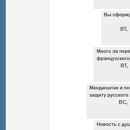
Вы сформу
вт,
Много ли пере
французского
вт,
Манданштан и по
защиту русского
вс,
Новость с душк