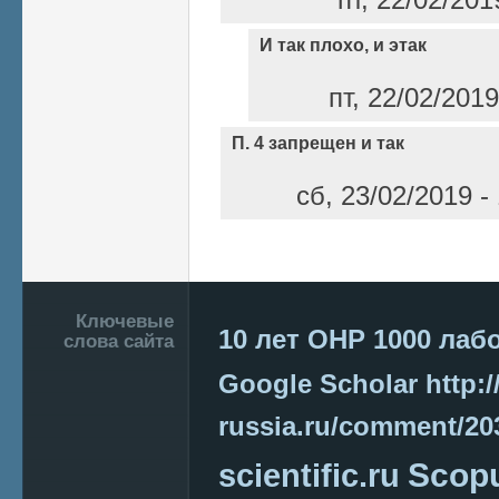
И так плохо, и этак
пт, 22/02/201
П. 4 запрещен и так
сб, 23/02/2019 -
Страницы
Подвал
Ключевые
10 лет ОНР
1000 лаб
слова сайта
Google Scholar
http:/
russia.ru/comment/2
Scop
scientific.ru