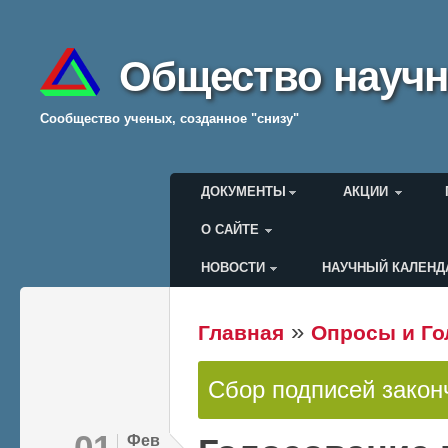
Общество научн
Cообщество ученых, созданное "снизу"
Главное меню
ДОКУМЕНТЫ
АКЦИИ
О САЙТЕ
НОВОСТИ
НАУЧНЫЙ КАЛЕНД
Меню пользователя
»
Главная
Опросы и Го
Вы здесь
Сбор подписей закон
Статус
01
Фев