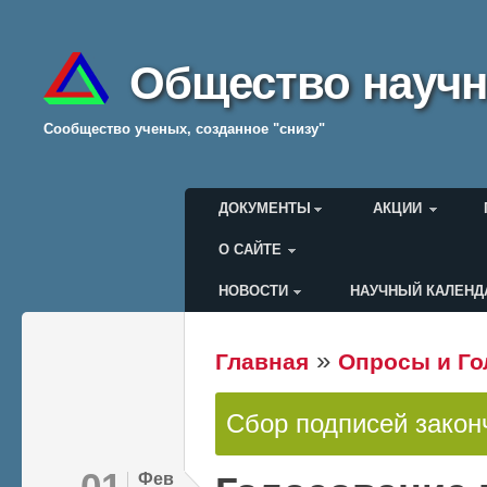
Общество научн
Cообщество ученых, созданное "снизу"
Главное меню
ДОКУМЕНТЫ
АКЦИИ
О САЙТЕ
НОВОСТИ
НАУЧНЫЙ КАЛЕНД
Меню пользователя
»
Главная
Опросы и Го
Вы здесь
Сбор подписей закон
Статус
01
Фев