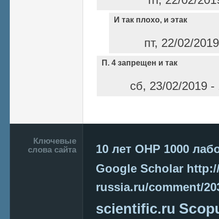
И так плохо, и этак
пт, 22/02/201
П. 4 запрещен и так
сб, 23/02/2019 -
Страницы
Подвал
Ключевые
10 лет ОНР
1000 лаб
слова сайта
Google Scholar
http:/
russia.ru/comment/2
Scop
scientific.ru