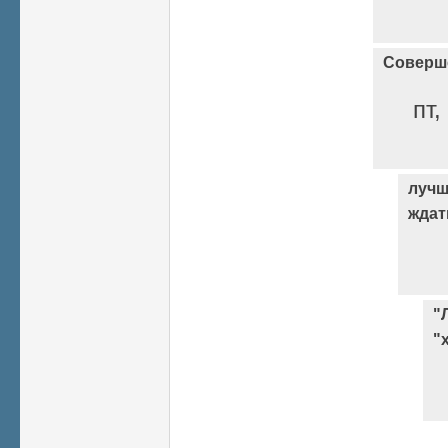
Соверш
пт,
лучш
ждат
"
"