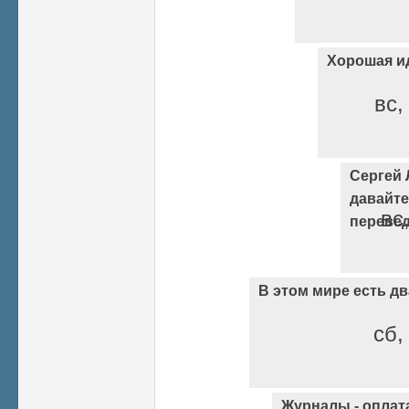
Хорошая и
вс,
Сергей 
давайте
вс
переве
В этом мире есть д
сб,
Журналы - оплата