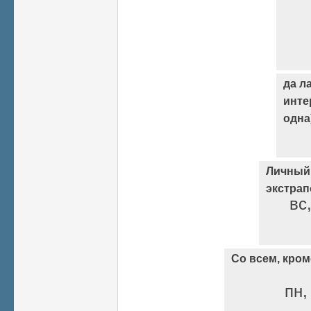
да л
инте
одна
Личный
экстрап
вс
Со всем, кром
пн,