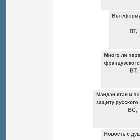
Вы сформу
вт,
Много ли пере
французского
вт,
Манданштан и по
защиту русского
вс,
Новость с душк