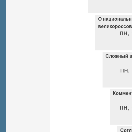
О национальн
великороссов
пн,
Сложный в
пн,
Коммент
пн,
Согл