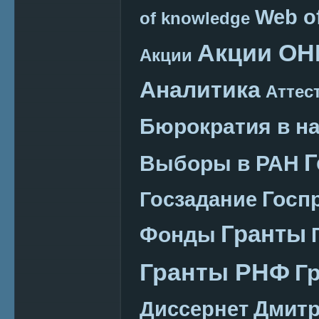
Web o
of knowledge
Акции ОН
Акции
Аналитика
Аттес
Бюрократия в н
Г
Выборы в РАН
Госп
Госзадание
Гранты
Фонды
Гранты РНФ
Г
Дмитр
Диссернет