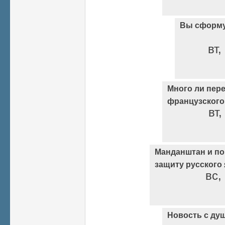
Вы сформу
вт,
Много ли пере
французского
вт,
Манданштан и по
защиту русского
вс,
Новость с душк