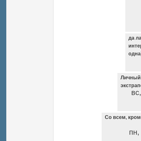
да л
инте
одна
Личный
экстрап
вс
Со всем, кром
пн,