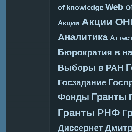
Web o
of knowledge
Акции ОН
Акции
Аналитика
Аттес
Бюрократия в н
Г
Выборы в РАН
Госп
Госзадание
Гранты
Фонды
Гранты РНФ
Г
Дмитр
Диссернет