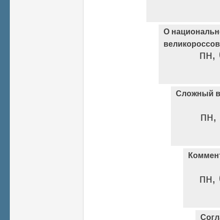
О национальн
великороссов
пн,
Сложный в
пн,
Коммент
пн,
Согл