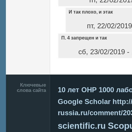
И так плохо, и этак
пт, 22/02/201
П. 4 запрещен и так
сб, 23/02/2019 -
Страницы
Подвал
Ключевые
10 лет ОНР
1000 лаб
слова сайта
Google Scholar
http:/
russia.ru/comment/2
Scop
scientific.ru