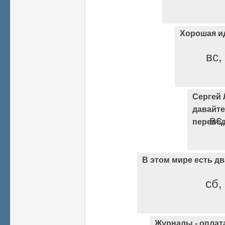
Хорошая и
вс,
Сергей 
давайте
вс
переве
В этом мире есть д
сб,
Журналы - оплата