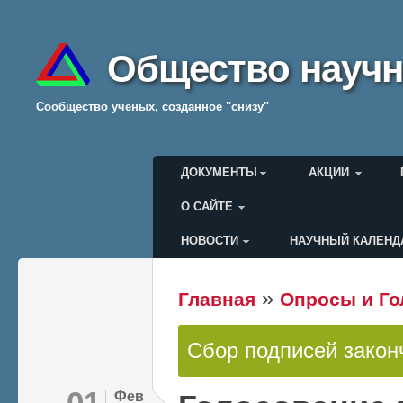
Общество научн
Cообщество ученых, созданное "снизу"
Главное меню
ДОКУМЕНТЫ
АКЦИИ
О САЙТЕ
НОВОСТИ
НАУЧНЫЙ КАЛЕНД
Меню пользователя
»
Главная
Опросы и Го
Вы здесь
Сбор подписей закон
Статус
01
Фев