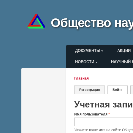
Общество нау
Главное меню
ДОКУМЕНТЫ
АКЦИИ
НОВОСТИ
НАУЧНЫЙ 
Меню пользоват
Главная
Вы здесь
Регистрация
Войти
(актив
Главные вкла
Учетная зап
Имя пользователя
*
Укажите ваше имя на сайте Общес