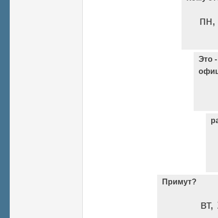
пн,
Это 
офиц
р
Примут?
вт,