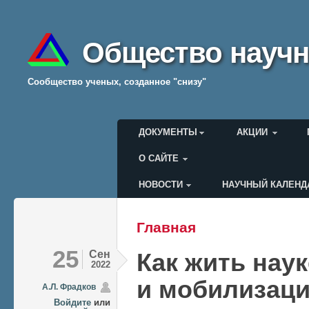
Общество научн
Cообщество ученых, созданное "снизу"
Главное меню
ДОКУМЕНТЫ
АКЦИИ
О САЙТЕ
НОВОСТИ
НАУЧНЫЙ КАЛЕНД
Меню пользователя
Главная
Вы здесь
25
Сен
Как жить наук
2022
и мобилизац
А.Л. Фрадков
Войдите
или