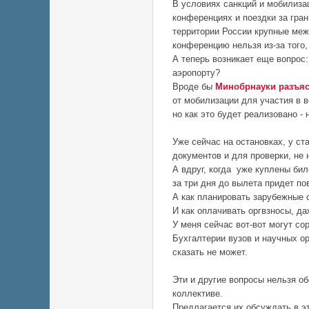
В условиях санкций и мобилиза
конференциях и поездки за гра
территории России крупные меж
конференцию нельзя из-за того,
А теперь возникает еще вопрос
аэропорту?
Вроде бы
Минобрнауки разъяс
от мобилизации для участия в 
но как это будет реализовано - 
Уже сейчас на остановках, у с
документов и для проверки, не 
А вдруг, когда уже куплены би
за три дня до вылета придет по
А как планировать зарубежные 
И как оплачивать оргвзносы, да
У меня сейчас вот-вот могут со
Бухгалтерии вузов и научных ор
сказать не может.
Эти и другие вопросы нельзя о
коллективе.
Предлагается их обсуждать в э