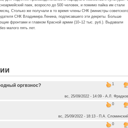
сноармейский паек, возросло до 500 человек, и помимо пайка им стали
 месяц. Столько же получали в то время члены СНК (министры советског
седателя СНК Владимира Ленина, подписавшего эти декреты. Больше
ющие фронтами и главком Красной армии (10–12 тыс. руб.). Выдавали
ез малого пять лет.
рии
1
родный оргвзнос?
вс, 25/09/2022 - 14:09 - А.Л. Фрадко
0
вс, 25/09/2022 - 18:13 - П.А. Сломински
0