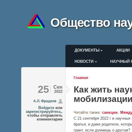
Общество нау
Главное меню
ДОКУМЕНТЫ
АКЦИИ
НОВОСТИ
НАУЧНЫЙ 
Меню пользоват
Главная
Вы здесь
25
Сен
Как жить нау
2022
мобилизаци
А.Л. Фрадков
Войдите
или
зарегистрируйтесь
,
Читайте также:
санкции
Между
чтобы отправлять
С 21 сентября 2022 г в научных
комментарии
братья, и даже родители, котор
грант, если думаешь о другом?