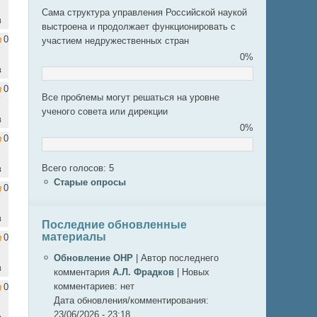
Сама структура управления Российской наукой
в
выстроена и продолжает функционировать с
0
участием недружественных стран
0%
в
0
Все проблемы могут решаться на уровне
ученого совета или дирекции
в
0%
0
Всего голосов: 5
в
Старые опросы
0
в
Последние обновленные
материалы
0
Обновление ОНР
|
Автор последнего
в
комментария
А.Л. Фрадков
|
Новых
комментариев:
нет
0
Дата обновления/комментирования:
23/06/2026 - 23:18