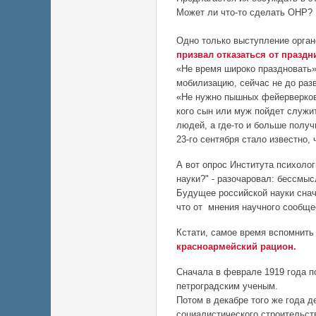
Может ли что-то сделать ОНР?
Одно только выступление орган
призвал отказаться от празд
«Не время широко праздновать»
мобилизацию, сейчас не до раз
«Не нужно пышных фейерверков,
кого сын или муж пойдет служит
людей, а где-то и больше получ
23-го сентября стало известно,
А вот опрос Института психолог
науки?" -
разочаровал: бессмысл
Будущее российской науки снач
что от мнения научного сообщес
Кстати, самое время вспомнить
красноармейский рацион.
Сначала в феврале 1919 года п
петроградским ученым.
Потом в декабре того же года 
социалистического строительст