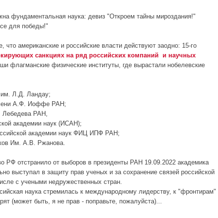
жна фундаментальная наука: девиз "Откроем тайны мироздания!"
се для победы!"
, что американские и российские власти действуют заодно: 15-го
кирующих санкциях на ряд российских компаний и научных
наши флагманские физические институты, где вырастали нобелевские
им. Л.Д. Ландау;
мени А.Ф. Иоффе РАН;
. Лебедева РАН,
ской академии наук (ИСАН);
оссийской академии наук ФИЦ ИПФ РАН;
ов Им. А.В. Ржанова.
о РФ отстранило от выборов в президенты РАН 19.09.2022 академика
ьно выступал в защиту прав ученых и за сохранение связей российской
 числе с учеными недружественных стран.
оссийская наука стремилась к международному лидерству, к "фронтирам"
рят (может быть, я не прав - поправьте, пожалуйста)...