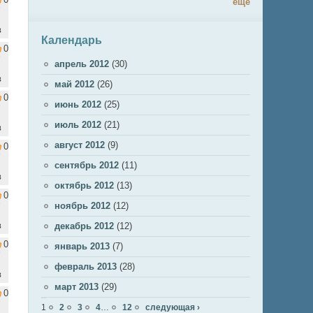
ещё
в
Календарь
0
апрель 2012
(30)
в
май 2012
(26)
0
июнь 2012
(25)
июль 2012
(21)
в
август 2012
(9)
0
сентябрь 2012
(11)
в
октябрь 2012
(13)
0
ноябрь 2012
(12)
в
декабрь 2012
(12)
0
январь 2013
(7)
февраль 2013
(28)
в
март 2013
(29)
0
Страницы
1
2
3
4
…
12
следующая ›