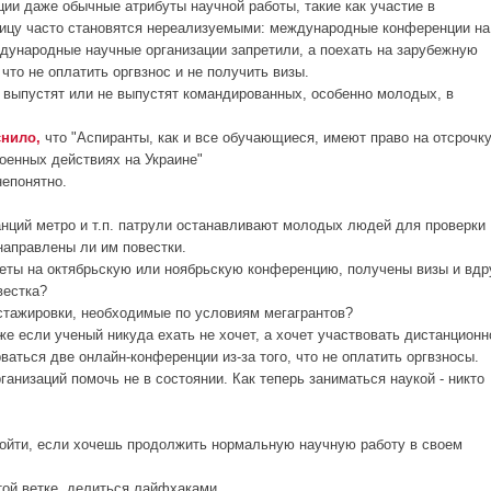
ции даже обычные атрибуты научной работы, такие как участие в
ницу часто становятся нереализуемыми: международные конференции на
дународные научные организации запретили, а поехать на зарубежную
 что не оплатить оргвзнос и не получить визы.
: выпустят или не выпустят командированных, особенно молодых, в
нило,
что "Аспиранты, как и все обучающиеся, имеют право на отсрочк
военных действиях на Украине"
непонятно.
танций метро и т.п. патрули останавливают молодых людей для проверки
направлены ли им повестки.
леты на октябрьскую или ноябрьскую конференцию, получены визы и вдр
вестка?
стажировки, необходимые по условиям мегагрантов?
же если ученый никуда ехать не хочет, а хочет участвовать дистанционн
рваться две онлайн-конференции из-за того, что не оплатить оргвзносы.
ганизаций помочь не в состоянии. Как теперь заниматься наукой - никто
бойти, если хочешь продолжить нормальную научную работу в своем
той ветке, делиться лайфхаками.