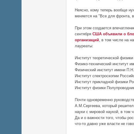
Неясно, кому теперь вообще ну
меняется на "Все для фронта, в
При этом создается впечатление
сентября
США объявили о бло
организаций
, в том числе на 
лауреаты:
Институт теоретической физики 
Физико-технический институт и
Физический институт имени П.Н
Институт спектроскопии Россий
Институт прикладной физики Р
Институт физики Полупроводник
Почти одновременно руководств
А.М.Сергеева, который решител
науки с мировой наукой, в том
Да и о важности того, чтобы р
что-то давно уже власти не гово