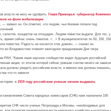
ов власти не могу не одобрить:
Глава Приморья губернатор Кожемяк
ников на фоне мобилизации
, — заявил он. Он отметил, что людям, чьи близкие попали под
влечений
 салютов, концертов на площадях. Людям повестки выдали. Для тех, у
ь, время сейчас очень тяжелое. <...> В муниципалитетах по 50, 100, 150
или повестки. Радость не коснется этих домов», — сказал он.
 что во Владивостоке отменят ежегодное празднование Дня тигра.
ии РАН, "К
аким наше научное сообщество видит будущее российской
енная акция, от итогов которой сейчас ровным счетом ничего не зависит
ала должны увидеть российские власти, и именно они должны показать,
тва что-то зависит.
 историю: в
1919 году российским ученым начали выдавать
остановлением Совета народных комиссаров (СНК) паек назначили 100
декретом СНК число ученых Петрограда и Москвы, «необходимых для
ва, для поднятия производительности народного хозяйства и культуры» 