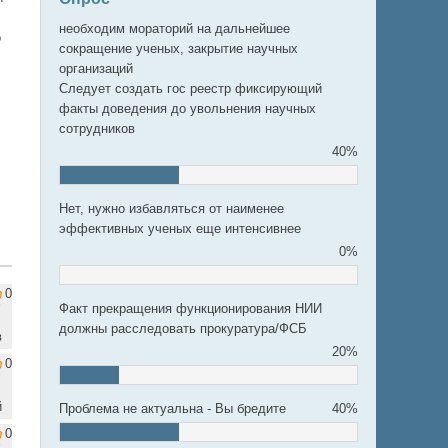
необходим мораторий на дальнейшее
о
сокращение ученых, закрытие научных
организаций
Следует создать гос реестр фиксирующий
факты доведения до увольнения научных
сотрудников
40%
Нет, нужно избавляться от наименее
эффективных ученых еще интенсивнее
0%
0
Факт прекращения функционирования НИИ
должны расследовать прокуратура/ФСБ
в
20%
0
й
Проблема не актуальна - Вы бредите
40%
0