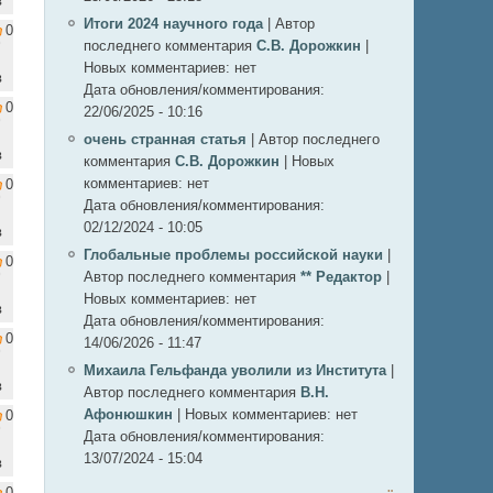
в
Итоги 2024 научного года
|
Автор
0
последнего комментария
С.В. Дорожкин
|
Новых комментариев:
нет
в
Дата обновления/комментирования:
0
22/06/2025 - 10:16
очень странная статья
|
Автор последнего
в
комментария
С.В. Дорожкин
|
Новых
комментариев:
нет
0
Дата обновления/комментирования:
02/12/2024 - 10:05
в
Глобальные проблемы российской науки
|
0
Автор последнего комментария
** Редактор
|
Новых комментариев:
нет
в
Дата обновления/комментирования:
0
14/06/2026 - 11:47
Михаила Гельфанда уволили из Института
|
в
Автор последнего комментария
В.Н.
Афонюшкин
|
Новых комментариев:
нет
0
Дата обновления/комментирования:
13/07/2024 - 15:04
в
0