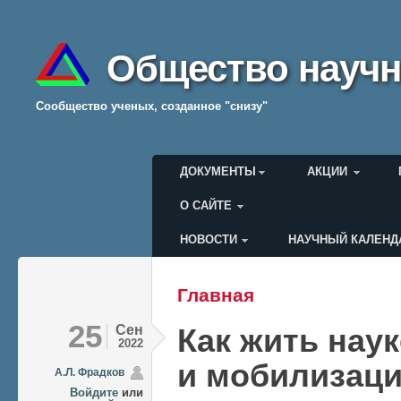
Общество научн
Cообщество ученых, созданное "снизу"
Главное меню
ДОКУМЕНТЫ
АКЦИИ
О САЙТЕ
НОВОСТИ
НАУЧНЫЙ КАЛЕНД
Меню пользователя
Главная
Вы здесь
25
Сен
Как жить наук
2022
и мобилизац
А.Л. Фрадков
Войдите
или