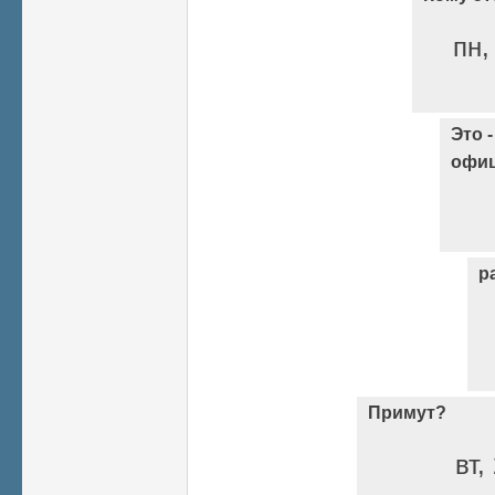
пн,
Это 
офиц
р
Примут?
вт,