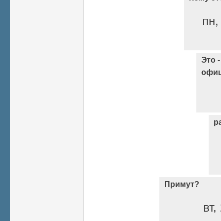
пн,
Это 
офиц
р
Примут?
вт,