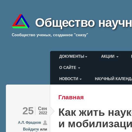
Общество научн
Cообщество ученых, созданное "снизу"
Главное меню
ДОКУМЕНТЫ
АКЦИИ
О САЙТЕ
НОВОСТИ
НАУЧНЫЙ КАЛЕНД
Меню пользователя
Главная
Вы здесь
25
Сен
Как жить наук
2022
и мобилизац
А.Л. Фрадков
Войдите
или