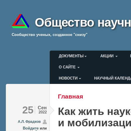
Общество научн
Cообщество ученых, созданное "снизу"
Главное меню
ДОКУМЕНТЫ
АКЦИИ
О САЙТЕ
НОВОСТИ
НАУЧНЫЙ КАЛЕНД
Меню пользователя
Главная
Вы здесь
25
Сен
Как жить наук
2022
и мобилизац
А.Л. Фрадков
Войдите
или