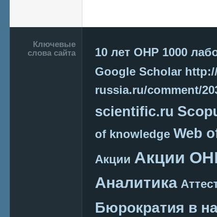
Страницы
Подвал
Ключевые
10 лет ОНР
1000 лаб
слова сайта
Google Scholar
http:/
russia.ru/comment/2
Scop
scientific.ru
Web o
of knowledge
Акции ОН
Акции
Аналитика
Аттес
Бюрократия в н