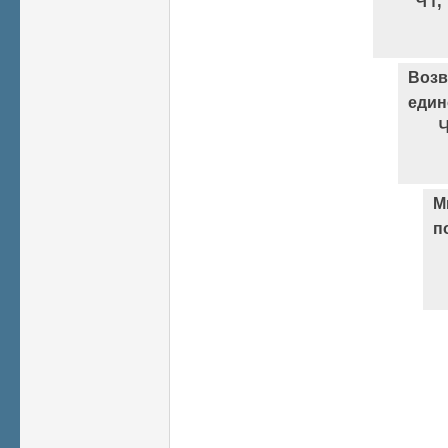
Возв
един
М
п