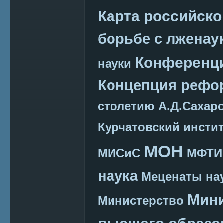
Карта российско
борьбе с лженау
Конференц
науки
Концепция реф
столетию А.Д.Сахар
Курчатовский инсти
МОН
МИСиС
МФТИ
наука
Меценаты нау
Мини
Министерство
высшего образо