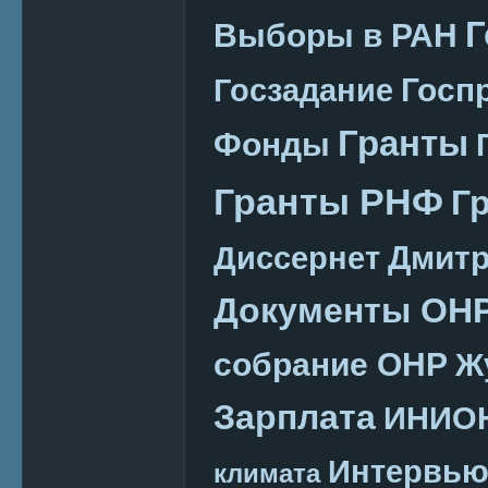
Г
Выборы в РАН
Госп
Госзадание
Гранты
Фонды
Гранты РНФ
Г
Дмитр
Диссернет
Документы ОН
собрание ОНР
Ж
Зарплата
ИНИО
Интервь
климата