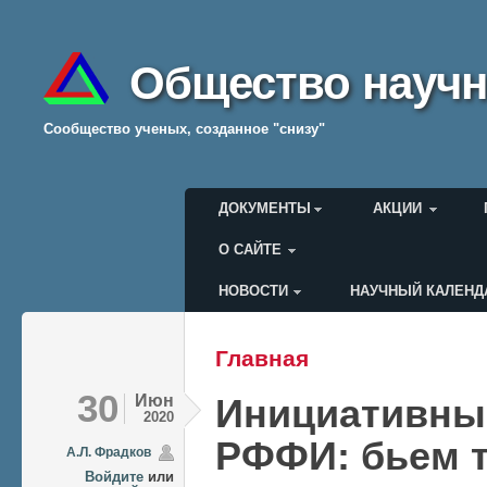
Общество научн
Cообщество ученых, созданное "снизу"
Главное меню
ДОКУМЕНТЫ
АКЦИИ
О САЙТЕ
НОВОСТИ
НАУЧНЫЙ КАЛЕНД
Меню пользователя
Главная
Вы здесь
30
Июн
Инициативные
2020
РФФИ: бьем т
А.Л. Фрадков
Войдите
или