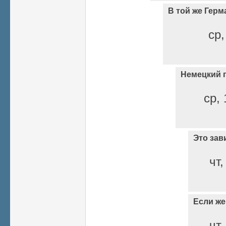
В той же Герм
ср,
Немецкий 
ср, 
Это зав
чт,
Если же
чт,