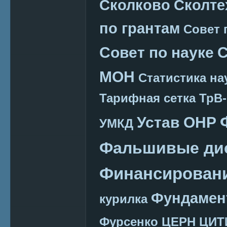
Сколково
Сколте
по грантам
Совет 
Совет по науке
С
МОН
Статистика на
Тарифная сетка
ТрВ-
Устав ОНР
УМКД
Фальшивые ди
Финансировани
Фундамен
курилка
Фурсенко
ЦЕРН
ЦИТ