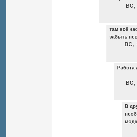
вс,
там всё на
забыть не
вс,
Работа 
вс,
В др
необ
моде