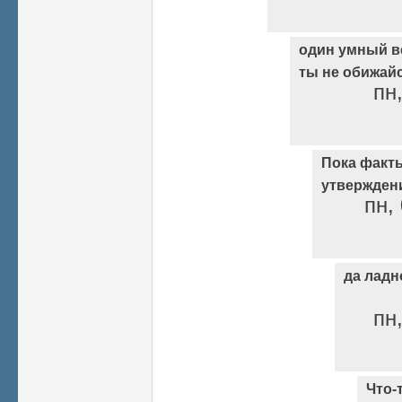
один умный ве
ты не обижайся
пн,
Пока факт
утвержден
пн,
да ладн
пн,
Что-