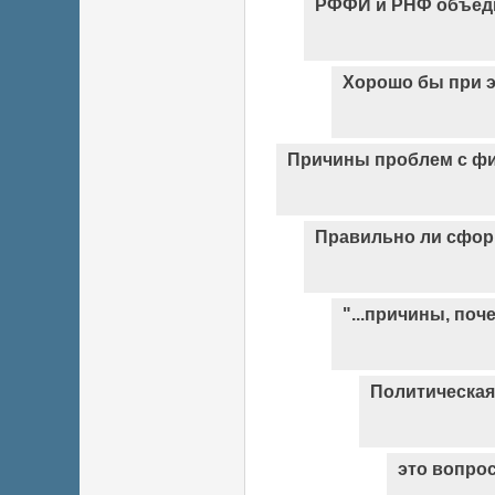
РФФИ и РНФ объед
Хорошо бы при э
Причины проблем с ф
Правильно ли сфор
"...причины, поч
Политическая
это вопро