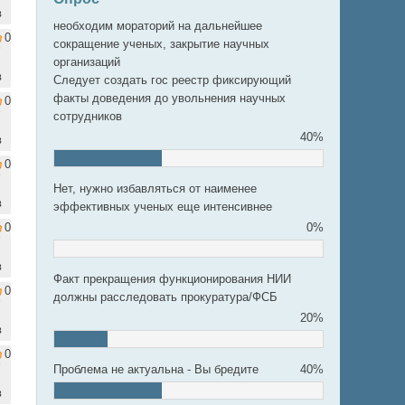
в
необходим мораторий на дальнейшее
0
сокращение ученых, закрытие научных
организаций
в
Следует создать гос реестр фиксирующий
факты доведения до увольнения научных
0
сотрудников
40%
в
0
Нет, нужно избавляться от наименее
в
эффективных ученых еще интенсивнее
0
0%
в
Факт прекращения функционирования НИИ
0
должны расследовать прокуратура/ФСБ
20%
в
0
Проблема не актуальна - Вы бредите
40%
в