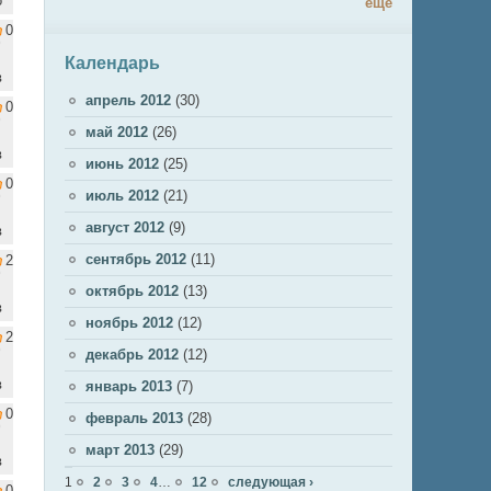
о
ещё
0
Календарь
в
апрель 2012
(30)
0
май 2012
(26)
в
июнь 2012
(25)
0
июль 2012
(21)
август 2012
(9)
в
сентябрь 2012
(11)
2
октябрь 2012
(13)
в
ноябрь 2012
(12)
2
декабрь 2012
(12)
в
январь 2013
(7)
0
февраль 2013
(28)
март 2013
(29)
в
Страницы
1
2
3
4
…
12
следующая ›
0