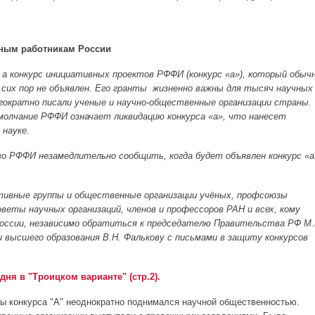
чным работникам России
 а конкурс инициативных проектов РФФИ (конкурс «а»), который обыч
 сих пор не объявлен. Его гранты жизненно важны для тысяч научных
огократно писали ученые и научно-общественные организации страны.
олчание РФФИ означает ликвидацию конкурса «а», что нанесет
науке.
о РФФИ незамедлительно сообщить, когда будет объявлен конкурс «а
ивные группы и общественные организации учёных, профсоюзы
веты научных организаций, членов и профессоров РАН и всех, кому
 России, независимо обратиться к председателю Правительства РФ М.
 высшего образования В.Н. Фалькову с письмами в защиту конкурсов
дня в "Троицком варианте" (стр.2).
ы конкурса "А" неоднократно поднимался научной общественностью.