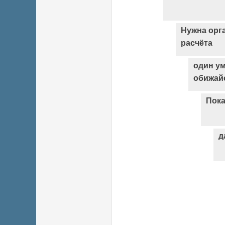
Нужна орг
расчёта
один ум
обижайс
Пока
д