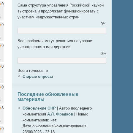
0
Сама структура управления Российской наукой
выстроена и продолжает функционировать с
в
участием недружественных стран
0%
0
в
Все проблемы могут решаться на уровне
0
ученого совета или дирекции
0%
в
0
Всего голосов: 5
Старые опросы
в
0
Последние обновленные
материалы
в
3
Обновление ОНР
|
Автор последнего
комментария
А.Л. Фрадков
|
Новых
комментариев:
нет
в
Дата обновления/комментирования:
0
23/06/2026 - 23:18