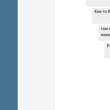
Как-то 
там 
нев
Р