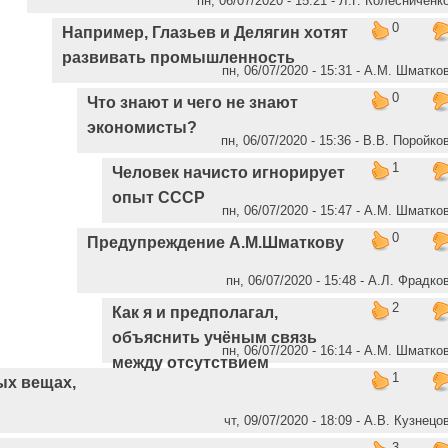
пн, 06/07/2020 - 15:21 - Л.Г. Колесниченк
0
Например, Глазьев и Делягин хотят
развивать промышленность
пн, 06/07/2020 - 15:31 - А.М. Шматко
0
Что знают и чего не знают
экономисты?
пн, 06/07/2020 - 15:36 - В.В. Поройко
1
Человек начисто игнорирует
опыт СССР
пн, 06/07/2020 - 15:47 - А.М. Шматко
0
Предупреждение А.М.Шматкову
пн, 06/07/2020 - 15:48 - А.Л. Фрадко
2
Как я и предполагал,
объяснить учёным связь
пн, 06/07/2020 - 16:14 - А.М. Шматко
между отсутствием
1
ых вещах,
чт, 09/07/2020 - 18:09 - А.В. Кузнецо
3