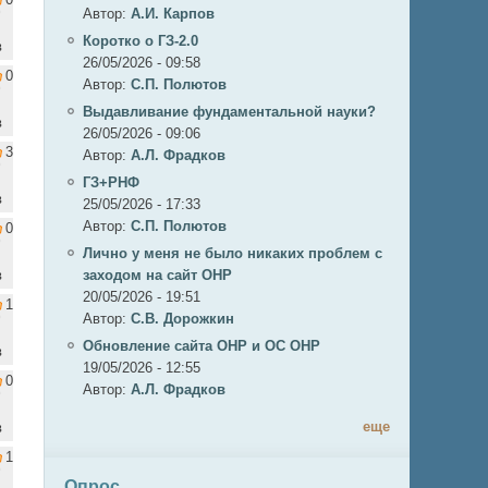
Автор:
А.И. Карпов
Коротко о ГЗ-2.0
в
26/05/2026 - 09:58
0
Автор:
C.П. Полютов
Выдавливание фундаментальной науки?
в
26/05/2026 - 09:06
3
Автор:
А.Л. Фрадков
ГЗ+РНФ
в
25/05/2026 - 17:33
Автор:
C.П. Полютов
0
Лично у меня не было никаких проблем с
в
заходом на сайт ОНР
20/05/2026 - 19:51
1
Автор:
С.В. Дорожкин
Обновление сайта ОНР и ОС ОНР
в
19/05/2026 - 12:55
0
Автор:
А.Л. Фрадков
еще
в
1
Опрос