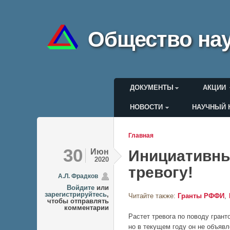
Общество нау
Главное меню
ДОКУМЕНТЫ
АКЦИИ
НОВОСТИ
НАУЧНЫЙ 
Меню пользоват
Главная
Вы здесь
30
Июн
Инициативны
2020
тревогу!
А.Л. Фрадков
Войдите
или
зарегистрируйтесь
,
Читайте также:
Гранты РФФИ
чтобы отправлять
комментарии
Растет тревога по поводу гран
но в текущем году он не объяв