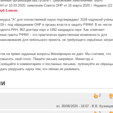
твенные организации выступали с тревожными заявлениями. Было
 от 10.03.2020; заявление Совета ОНР от 16 марта 2020 г. Недавно (22
уб 1 июля.
курса "А" для отечественной науки подтверждают 3159 подписей учёны
019 г. под обращением ОНР в органы власти в защиту РФФИ. В их числе
ндента РАН, 962 доктора наук и 1492 кандидата наук. Как отмечают
вные гранты РФФИ – это практически единственная возможность для
нансирование для небольшого проекта, не требующего серьёзных затра
етов
на прямо заданные вопросы Минобрнауки не дает. Мы считаем, что
возвысить свой голос. Пишите письма напрямую Министру и
ообщайте в комментариях о посланных письмах, публикуйте их образцы
 дать разрушать науку тем, кто обязан ее развивать.
ии
2
вт, 30/06/2020 - 18:07 - В.В. Кузнецо
2