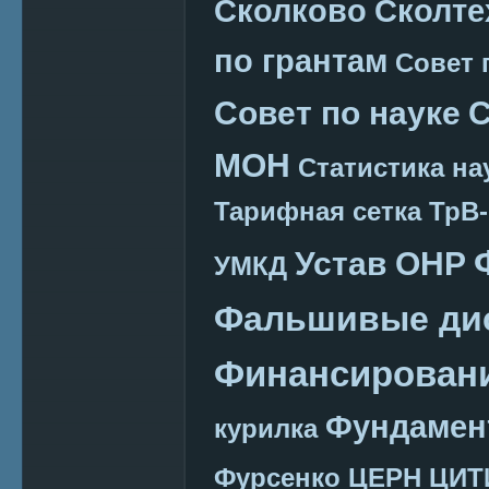
Сколково
Сколте
по грантам
Совет 
Совет по науке
С
МОН
Статистика на
Тарифная сетка
ТрВ-
Устав ОНР
УМКД
Фальшивые ди
Финансировани
Фундамен
курилка
Фурсенко
ЦЕРН
ЦИТ