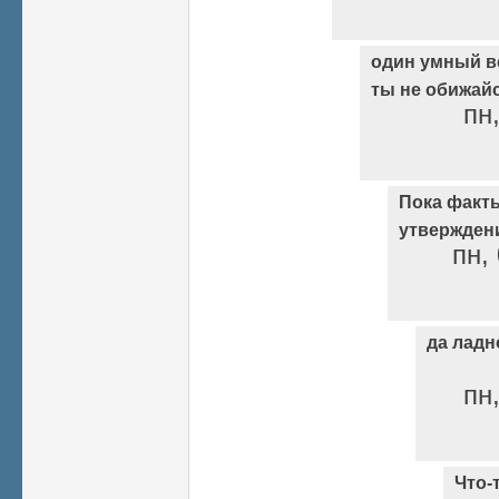
один умный ве
ты не обижайся
пн,
Пока факт
утвержден
пн,
да ладн
пн,
Что-