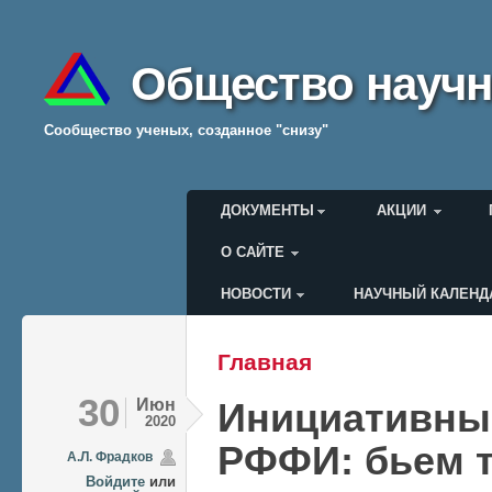
Общество научн
Cообщество ученых, созданное "снизу"
Главное меню
ДОКУМЕНТЫ
АКЦИИ
О САЙТЕ
НОВОСТИ
НАУЧНЫЙ КАЛЕНД
Меню пользователя
Главная
Вы здесь
30
Июн
Инициативные
2020
РФФИ: бьем т
А.Л. Фрадков
Войдите
или