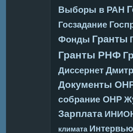
Г
Выборы в РАН
Госп
Госзадание
Гранты
Фонды
Гранты РНФ
Г
Дмитр
Диссернет
Документы ОН
собрание ОНР
Ж
Зарплата
ИНИО
Интервь
климата