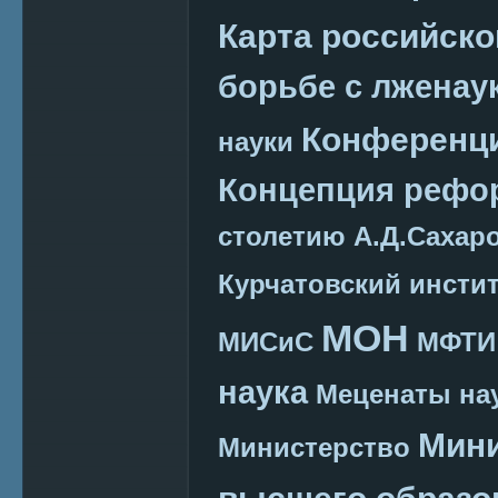
Карта российско
борьбе с лженау
Конференц
науки
Концепция реф
столетию А.Д.Сахар
Курчатовский инсти
МОН
МИСиС
МФТИ
наука
Меценаты нау
Мини
Министерство
высшего образо