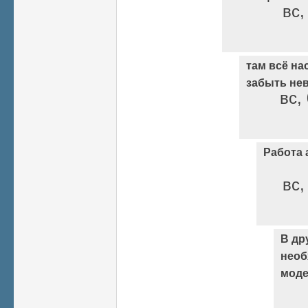
вс,
там всё на
забыть не
вс,
Работа 
вс,
В др
необ
моде