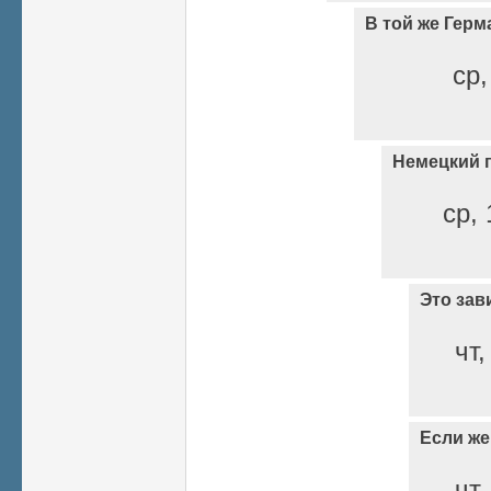
В той же Герм
ср,
Немецкий 
ср, 
Это зав
чт,
Если же
чт,