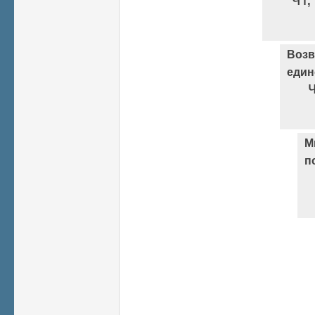
Возв
един
М
п