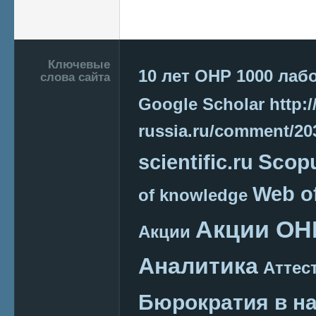
Страницы
Подвал
Ключевые
10 лет ОНР
1000 лаб
слова сайта
Google Scholar
http:/
russia.ru/comment/2
Scop
scientific.ru
Web o
of knowledge
Акции ОН
Акции
Аналитика
Аттес
Бюрократия в н