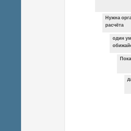
Нужна орг
расчёта
один ум
обижайс
Пока
д