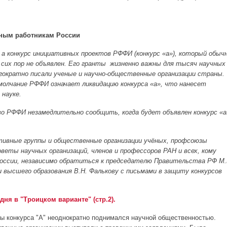
чным работникам России
 а конкурс инициативных проектов РФФИ (конкурс «а»), который обыч
 сих пор не объявлен. Его гранты жизненно важны для тысяч научных
огократно писали ученые и научно-общественные организации страны.
олчание РФФИ означает ликвидацию конкурса «а», что нанесет
науке.
о РФФИ незамедлительно сообщить, когда будет объявлен конкурс «а
ивные группы и общественные организации учёных, профсоюзы
веты научных организаций, членов и профессоров РАН и всех, кому
 России, независимо обратиться к председателю Правительства РФ М.
 высшего образования В.Н. Фалькову с письмами в защиту конкурсов
дня в "Троицком варианте" (стр.2).
ы конкурса "А" неоднократно поднимался научной общественностью.