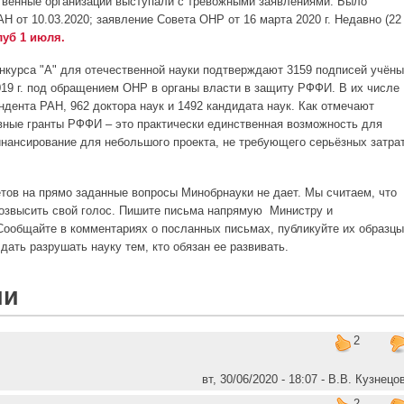
твенные организации выступали с тревожными заявлениями. Было
 от 10.03.2020; заявление Совета ОНР от 16 марта 2020 г. Недавно (22
уб 1 июля.
курса "А" для отечественной науки подтверждают 3159 подписей учёны
019 г. под обращением ОНР в органы власти в защиту РФФИ. В их числе
ндента РАН, 962 доктора наук и 1492 кандидата наук. Как отмечают
вные гранты РФФИ – это практически единственная возможность для
нансирование для небольшого проекта, не требующего серьёзных затра
етов
на прямо заданные вопросы Минобрнауки не дает. Мы считаем, что
возвысить свой голос. Пишите письма напрямую Министру и
ообщайте в комментариях о посланных письмах, публикуйте их образцы
 дать разрушать науку тем, кто обязан ее развивать.
ии
2
вт, 30/06/2020 - 18:07 - В.В. Кузнецо
2