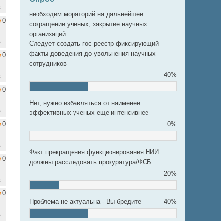
в
необходим мораторий на дальнейшее
0
сокращение ученых, закрытие научных
организаций
в
Следует создать гос реестр фиксирующий
факты доведения до увольнения научных
0
сотрудников
40%
в
0
Нет, нужно избавляться от наименее
в
эффективных ученых еще интенсивнее
0
0%
в
Факт прекращения функционирования НИИ
0
должны расследовать прокуратура/ФСБ
20%
в
0
Проблема не актуальна - Вы бредите
40%
в