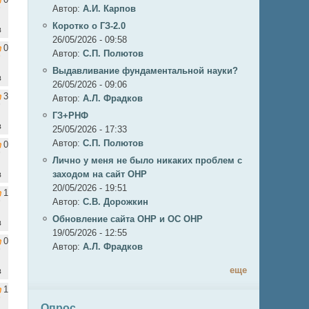
Автор:
А.И. Карпов
Коротко о ГЗ-2.0
в
26/05/2026 - 09:58
0
Автор:
C.П. Полютов
Выдавливание фундаментальной науки?
в
26/05/2026 - 09:06
3
Автор:
А.Л. Фрадков
ГЗ+РНФ
в
25/05/2026 - 17:33
Автор:
C.П. Полютов
0
Лично у меня не было никаких проблем с
в
заходом на сайт ОНР
20/05/2026 - 19:51
1
Автор:
С.В. Дорожкин
Обновление сайта ОНР и ОС ОНР
в
19/05/2026 - 12:55
0
Автор:
А.Л. Фрадков
еще
в
1
Опрос