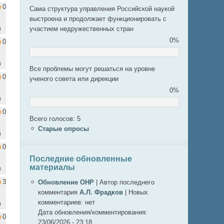
0
Сама структура управления Российской наукой
выстроена и продолжает функционировать с
в
участием недружественных стран
0%
0
в
Все проблемы могут решаться на уровне
0
ученого совета или дирекции
0%
в
0
Всего голосов: 5
Старые опросы
в
0
Последние обновленные
материалы
в
3
Обновление ОНР
|
Автор последнего
комментария
А.Л. Фрадков
|
Новых
комментариев:
нет
в
Дата обновления/комментирования:
0
23/06/2026 - 23:18