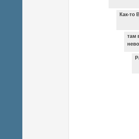
Как-то 
там 
нев
Р