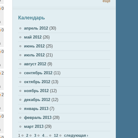
о
ещё
0
Календарь
в
апрель 2012
(30)
0
май 2012
(26)
в
июнь 2012
(25)
0
июль 2012
(21)
август 2012
(9)
в
сентябрь 2012
(11)
2
октябрь 2012
(13)
в
ноябрь 2012
(12)
2
декабрь 2012
(12)
в
январь 2013
(7)
0
февраль 2013
(28)
март 2013
(29)
в
Страницы
1
2
3
4
…
12
следующая ›
0