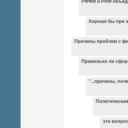
РФФИ и РНФ объед
Хорошо бы при э
Причины проблем с ф
Правильно ли сфор
"...причины, поч
Политическая
это вопро