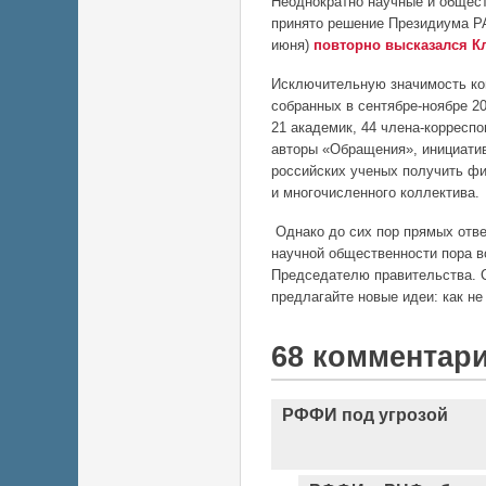
Неоднократно научные и общес
принято
решение Президиума РАН
июня)
повторно высказался Кл
Исключительную значимость кон
собранных в сентябре-ноябре 2
21 академик, 44 члена-корреспо
авторы «Обращения», инициати
российских ученых получить фи
и многочисленного коллектива.
Однако до сих пор
прямых отв
научной общественности пора 
Председателю правительства. С
предлагайте новые идеи: как не
68 комментар
РФФИ под угрозой