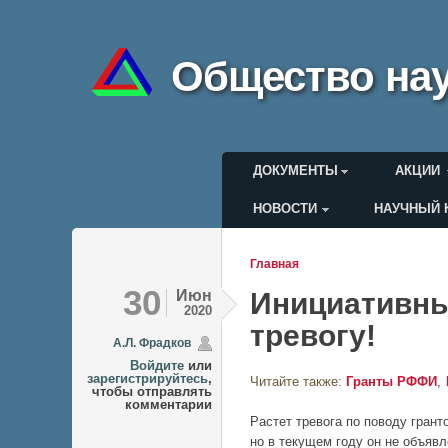
Общество нау
Главное меню
ДОКУМЕНТЫ
АКЦИИ
НОВОСТИ
НАУЧНЫЙ 
Меню пользоват
Главная
Вы здесь
30
Июн
Инициативны
2020
тревогу!
А.Л. Фрадков
Войдите
или
зарегистрируйтесь
,
Читайте также:
Гранты РФФИ
чтобы отправлять
комментарии
Растет тревога по поводу гран
но в текущем году он не объяв