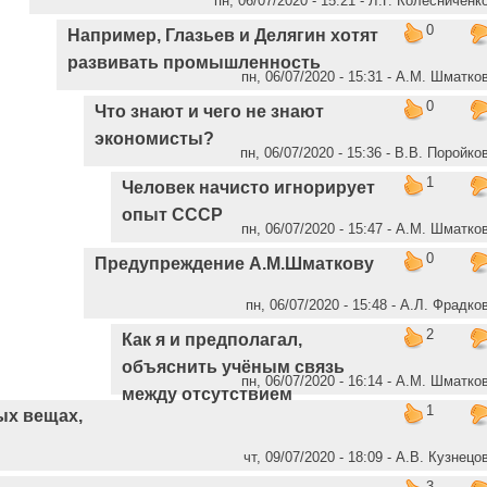
пн, 06/07/2020 - 15:21 - Л.Г. Колесниченк
0
Например, Глазьев и Делягин хотят
развивать промышленность
пн, 06/07/2020 - 15:31 - А.М. Шматко
0
Что знают и чего не знают
экономисты?
пн, 06/07/2020 - 15:36 - В.В. Поройко
1
Человек начисто игнорирует
опыт СССР
пн, 06/07/2020 - 15:47 - А.М. Шматко
0
Предупреждение А.М.Шматкову
пн, 06/07/2020 - 15:48 - А.Л. Фрадко
2
Как я и предполагал,
объяснить учёным связь
пн, 06/07/2020 - 16:14 - А.М. Шматко
между отсутствием
1
ых вещах,
чт, 09/07/2020 - 18:09 - А.В. Кузнецо
3