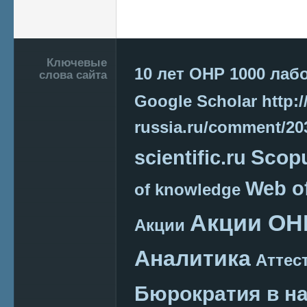
Страницы
Подвал
Ключевые
10 лет ОНР
1000 лаб
слова сайта
Google Scholar
http:/
russia.ru/comment/2
Scop
scientific.ru
Web o
of knowledge
Акции ОН
Акции
Аналитика
Аттес
Бюрократия в н