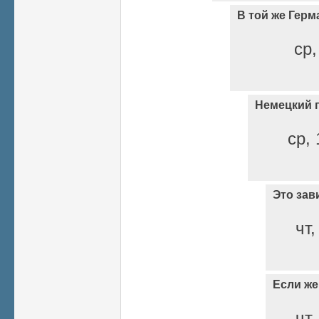
В той же Герм
ср,
Немецкий 
ср, 
Это зав
чт,
Если же
чт,