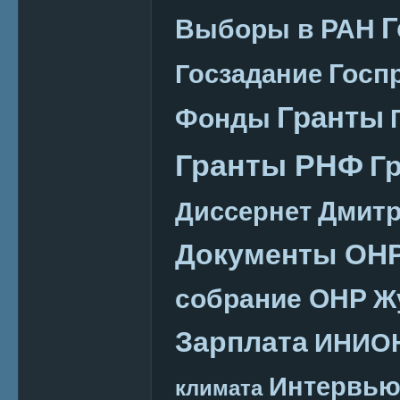
Г
Выборы в РАН
Госп
Госзадание
Гранты
Фонды
Гранты РНФ
Г
Дмитр
Диссернет
Документы ОН
собрание ОНР
Ж
Зарплата
ИНИО
Интервь
климата