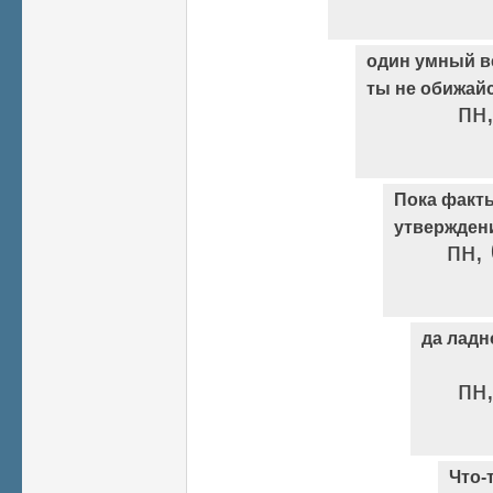
один умный ве
ты не обижайся
пн,
Пока факт
утвержден
пн,
да ладн
пн,
Что-