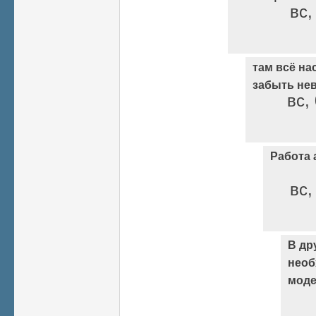
вс,
там всё на
забыть не
вс,
Работа 
вс,
В др
необ
моде