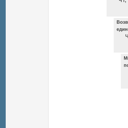
Возв
един
М
п