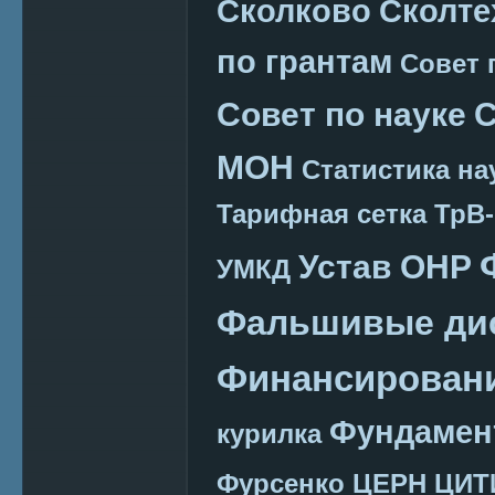
Сколково
Сколте
по грантам
Совет 
Совет по науке
С
МОН
Статистика на
Тарифная сетка
ТрВ-
Устав ОНР
УМКД
Фальшивые ди
Финансировани
Фундамен
курилка
Фурсенко
ЦЕРН
ЦИТ