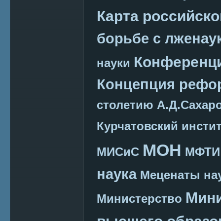
Карта российско
борьбе с лженау
Конференц
науки
Концепция реф
столетию А.Д.Сахар
Курчатовский инсти
МОН
МИСиС
МФТИ
наука
Меценаты нау
Мини
Министерство
высшего образо