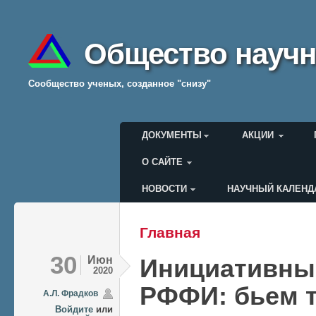
Общество научн
Cообщество ученых, созданное "снизу"
Главное меню
ДОКУМЕНТЫ
АКЦИИ
О САЙТЕ
НОВОСТИ
НАУЧНЫЙ КАЛЕНД
Меню пользователя
Главная
Вы здесь
30
Июн
Инициативные
2020
РФФИ: бьем т
А.Л. Фрадков
Войдите
или