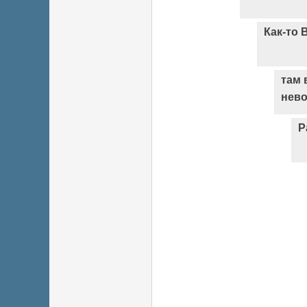
Как-то 
там 
нев
Р