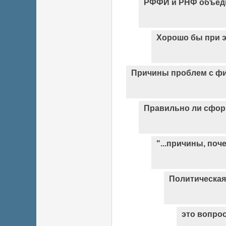
РФФИ и РНФ объед
Хорошо бы при э
Причины проблем с ф
Правильно ли сфор
"...причины, поч
Политическая
это вопро