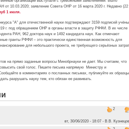
твенные организации выступали с тревожными заявлениями. Было
 от 10.03.2020; заявление Совета ОНР от 16 марта 2020 г. Недавно (22
уб 1 июля.
курса "А" для отечественной науки подтверждают 3159 подписей учёны
019 г. под обращением ОНР в органы власти в защиту РФФИ. В их числе
ндента РАН, 962 доктора наук и 1492 кандидата наук. Как отмечают
вные гранты РФФИ – это практически единственная возможность для
нансирование для небольшого проекта, не требующего серьёзных затра
етов
на прямо заданные вопросы Минобрнауки не дает. Мы считаем, что
возвысить свой голос. Пишите письма напрямую Министру и
ообщайте в комментариях о посланных письмах, публикуйте их образцы
 дать разрушать науку тем, кто обязан ее развивать.
ии
2
вт, 30/06/2020 - 18:07 - В.В. Кузнецо
2