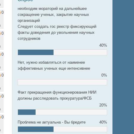
в
необходим мораторий на дальнейшее
0
сокращение ученых, закрытие научных
организаций
в
Следует создать гос реестр фиксирующий
факты доведения до увольнения научных
0
сотрудников
40%
в
0
Нет, нужно избавляться от наименее
в
эффективных ученых еще интенсивнее
0
0%
в
Факт прекращения функционирования НИИ
0
должны расследовать прокуратура/ФСБ
20%
в
0
Проблема не актуальна - Вы бредите
40%
в