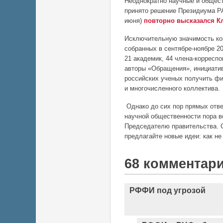
Неоднократно научные и общес
принято
решение Президиума РАН
июня)
повторно высказался Кл
Исключительную значимость кон
собранных в сентябре-ноябре 2
21 академик, 44 члена-корреспо
авторы «Обращения», инициати
российских ученых получить фи
и многочисленного коллектива.
Однако до сих пор
прямых отв
научной общественности пора 
Председателю правительства. С
предлагайте новые идеи: как не
68 комментар
РФФИ под угрозой