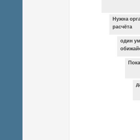
Нужна орг
расчёта
один ум
обижайс
Пока
д