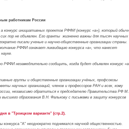
чным работникам России
 а конкурс инициативных проектов РФФИ (конкурс «а»), который обыч
 сих пор не объявлен. Его гранты жизненно важны для тысяч научных
огократно писали ученые и научно-общественные организации страны.
олчание РФФИ означает ликвидацию конкурса «а», что нанесет
науке.
о РФФИ незамедлительно сообщить, когда будет объявлен конкурс «а
ивные группы и общественные организации учёных, профсоюзы
веты научных организаций, членов и профессоров РАН и всех, кому
 России, независимо обратиться к председателю Правительства РФ М.
 высшего образования В.Н. Фалькову с письмами в защиту конкурсов
дня в "Троицком варианте" (стр.2).
ы конкурса "А" неоднократно поднимался научной общественностью.