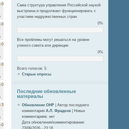
0
Сама структура управления Российской наукой
выстроена и продолжает функционировать с
в
участием недружественных стран
0%
0
в
Все проблемы могут решаться на уровне
0
ученого совета или дирекции
0%
в
0
Всего голосов: 5
Старые опросы
в
0
Последние обновленные
материалы
в
3
Обновление ОНР
|
Автор последнего
комментария
А.Л. Фрадков
|
Новых
комментариев:
нет
в
Дата обновления/комментирования:
0
23/06/2026 - 23:18