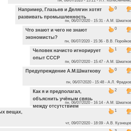
пн, 06/07/2020 - 15:21 - Л.Г. Колесниченк
0
Например, Глазьев и Делягин хотят
развивать промышленность
пн, 06/07/2020 - 15:31 - А.М. Шматко
0
Что знают и чего не знают
экономисты?
пн, 06/07/2020 - 15:36 - В.В. Поройко
1
Человек начисто игнорирует
опыт СССР
пн, 06/07/2020 - 15:47 - А.М. Шматко
0
Предупреждение А.М.Шматкову
пн, 06/07/2020 - 15:48 - А.Л. Фрадко
2
Как я и предполагал,
объяснить учёным связь
пн, 06/07/2020 - 16:14 - А.М. Шматко
между отсутствием
1
ых вещах,
чт, 09/07/2020 - 18:09 - А.В. Кузнецо
3