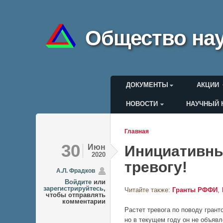
Общество нау
Главное меню
ДОКУМЕНТЫ
АКЦИИ
НОВОСТИ
НАУЧНЫЙ 
Меню пользоват
Главная
Вы здесь
30
Июн
Инициативны
2020
тревогу!
А.Л. Фрадков
Войдите
или
зарегистрируйтесь
,
Читайте также:
Гранты РФФИ
чтобы отправлять
комментарии
Растет тревога по поводу гран
но в текущем году он не объяв