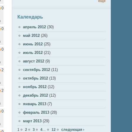
о
ещё
0
Календарь
в
апрель 2012
(30)
0
май 2012
(26)
в
июнь 2012
(25)
0
июль 2012
(21)
август 2012
(9)
в
сентябрь 2012
(11)
2
октябрь 2012
(13)
в
ноябрь 2012
(12)
2
декабрь 2012
(12)
в
январь 2013
(7)
0
февраль 2013
(28)
март 2013
(29)
в
Страницы
1
2
3
4
…
12
следующая ›
0