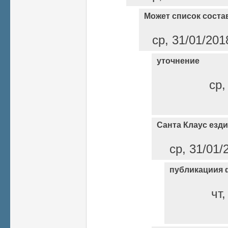
Может список соста
ср, 31/01/201
уточнение
ср,
Санта Клаус езди
ср, 31/01/
публикациия 
чт,