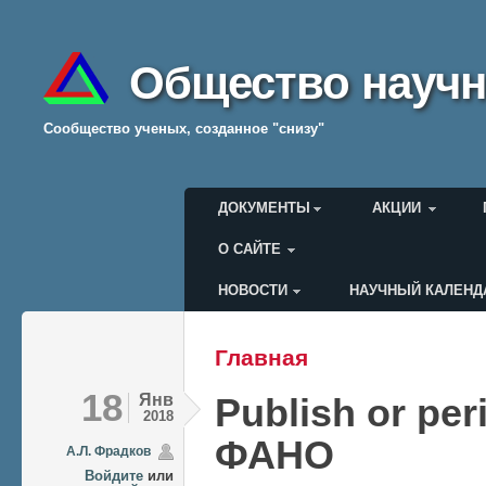
Общество научн
Cообщество ученых, созданное "снизу"
Главное меню
ДОКУМЕНТЫ
АКЦИИ
О САЙТЕ
НОВОСТИ
НАУЧНЫЙ КАЛЕНД
Меню пользователя
Главная
Вы здесь
18
Янв
Publish or pe
2018
ФАНО
А.Л. Фрадков
Войдите
или