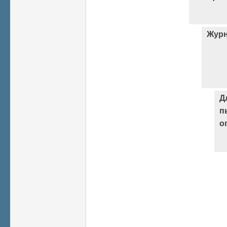
Журн
Д
п
о