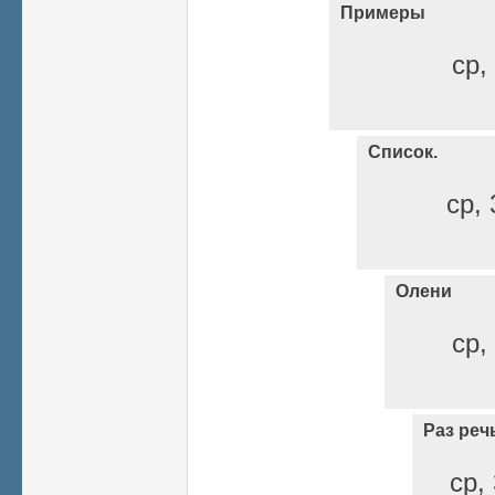
Примеры
ср,
Список.
ср, 
Олени
ср,
Раз реч
ср,