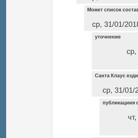
Может список соста
ср, 31/01/201
уточнение
ср,
Санта Клаус езди
ср, 31/01/
публикациия 
чт,