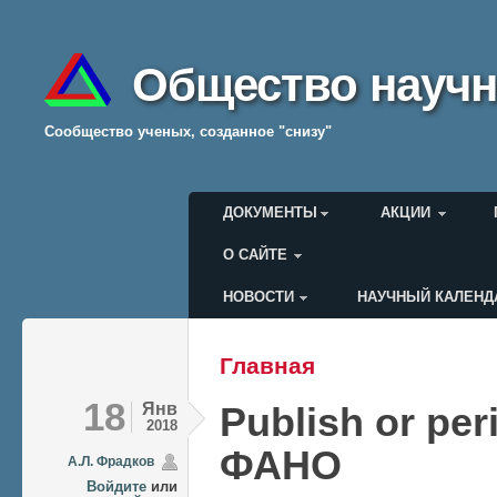
Общество научн
Cообщество ученых, созданное "снизу"
Главное меню
ДОКУМЕНТЫ
АКЦИИ
О САЙТЕ
НОВОСТИ
НАУЧНЫЙ КАЛЕНД
Меню пользователя
Главная
Вы здесь
18
Янв
Publish or pe
2018
ФАНО
А.Л. Фрадков
Войдите
или