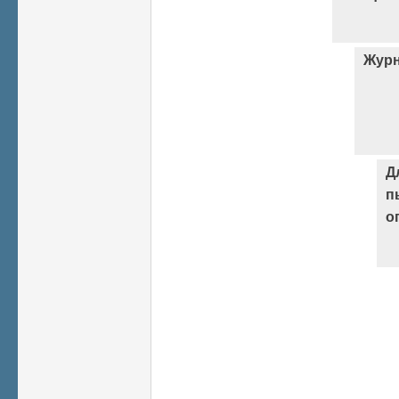
Журн
Д
п
о