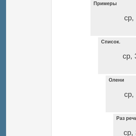
Примеры
ср,
Список.
ср, 
Олени
ср,
Раз реч
ср,