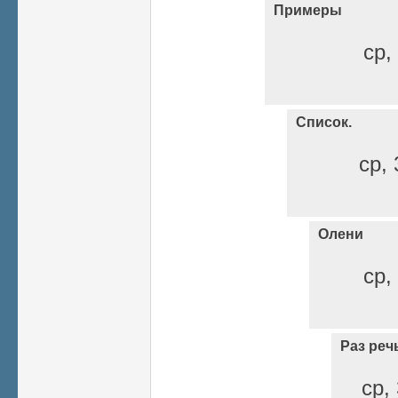
Примеры
ср,
Список.
ср, 
Олени
ср,
Раз реч
ср,