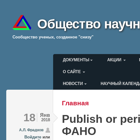
Общество научн
Cообщество ученых, созданное "снизу"
Главное меню
ДОКУМЕНТЫ
АКЦИИ
О САЙТЕ
НОВОСТИ
НАУЧНЫЙ КАЛЕНД
Меню пользователя
Главная
Вы здесь
18
Янв
Publish or pe
2018
ФАНО
А.Л. Фрадков
Войдите
или