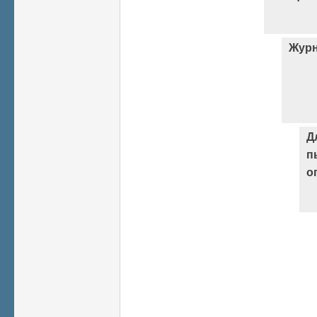
Журн
Д
п
о