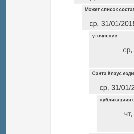
Может список соста
ср, 31/01/201
уточнение
ср,
Санта Клаус езди
ср, 31/01/
публикациия 
чт,