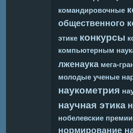
к
командировочные
общественного к
конкурсы
этике
к
компьютерным наук
лженаука
мега-гра
молодые ученые
на
наукометрия
на
научная этика
н
нобелевские премии
нормирование на