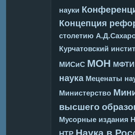
Конференц
науки
Концепция реф
столетию А.Д.Сахар
Курчатовский инсти
МОН
МИСиС
МФТИ
наука
Меценаты нау
Мини
Министерство
высшего образо
Мусорные издания
Наука в Рос
НТР