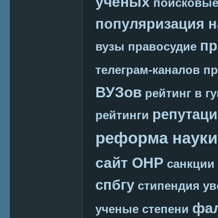
ученых
поисковые
популяризация н
пр
вузы
правосудие
телеграм-каналов
пр
ВУЗов
рейтинг в г
репутаци
рейтинги
реформа науки
сайт ОНР
санкции
спбгу
стипендия
ув
фа
ученые степени