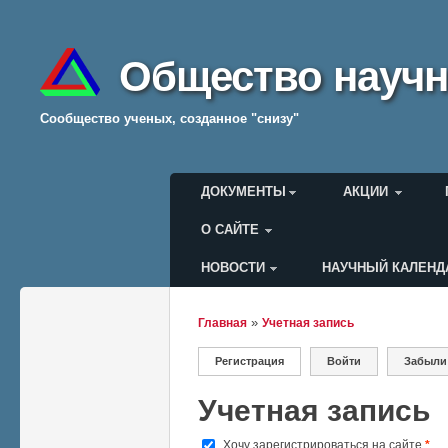
Общество научн
Cообщество ученых, созданное "снизу"
Главное меню
ДОКУМЕНТЫ
АКЦИИ
О САЙТЕ
НОВОСТИ
НАУЧНЫЙ КАЛЕНД
Меню пользователя
»
Главная
Учетная запись
Вы здесь
Регистрация
(активная вкладка)
Войти
Забыли
Главные вкладки
Учетная запись
Хочу зарегистрироваться на сайте
*