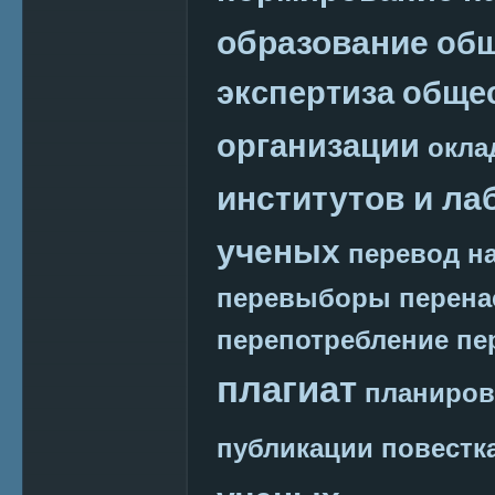
образование
общ
экспертиза
обще
организации
окла
институтов и ла
ученых
перевод на
перевыборы
перена
перепотребление
пе
плагиат
планиров
публикации
повестк