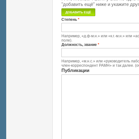
"добавить ещё" ниже и укажите друг
Степень
*
Например, «д.ф-м.н.» или «к.г.-м.н.» или 
поле).
Должность, звание
*
Например, «м.н.с.» или «руководитель лабо
член-корреспондент РАМН» и так далее. (о
Публикации