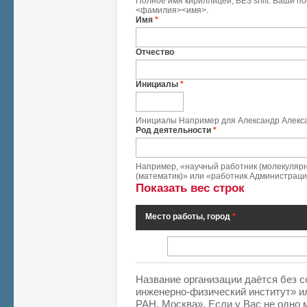
Полное имя кириллицей, БЕЗ shift. Ваши п
<фамилия><имя>.
Имя
*
Отчество
Инициалы
*
Инициалы Например для Александр Алекса
Род деятельности
*
Например, «научный работник (молекуляр
(математик)» или «работник Администрации
Показать вес строк
Место работы, город
*
Место работы, город
*
Название организации даётся без 
инженерно-физический институт» и
РАН, Москва». Если у Вас не одно 