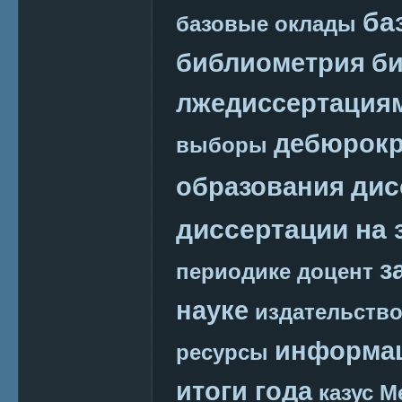
ба
базовые оклады
библиометрия
би
лжедиссертация
дебюрокр
выборы
дис
образования
диссертации на 
з
периодике
доцент
науке
издательств
информац
ресурсы
итоги года
казус М