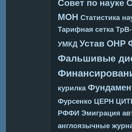
Совет по науке
С
МОН
Статистика на
Тарифная сетка
ТрВ-
Устав ОНР
УМКД
Фальшивые ди
Финансировани
Фундамен
курилка
Фурсенко
ЦЕРН
ЦИТ
РФФИ
Эмиграция
ав
англоязычные журн