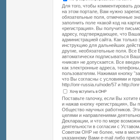
Для того, чтобы комментировать д
на этом портале, Вам нужно зарегис
обязательные поля, отмеченные зна
заполнить поле «какой код на карт
«регистрация». Вы получите письм
адресу, подтверждающее, что Ваша
администрацией сайта. Как только 
инструкцию для дальнейших действ
другие, необязательные поля. Все
автоматически подписываться Ваш
«ников» не допускается. Все введе
как электронные адреса, телефоны,
пользователям. Нажимая кнопку "з
что Вы согласны с условиями и пр
http://onr-russia.ru/node/57 и http://on
Хочу вступить в ОНР
Поставьте галочку, если Вы хотите
и нажав кнопку «регистрация», Вы 
Общество научных работников. Эти
целями и направлениями деятельн
Декларации, и что по мере возможн
деятельности в согласии с Уставом
Советом ОНР не более, чем в месяч
указанному Вами e-mail либо приг