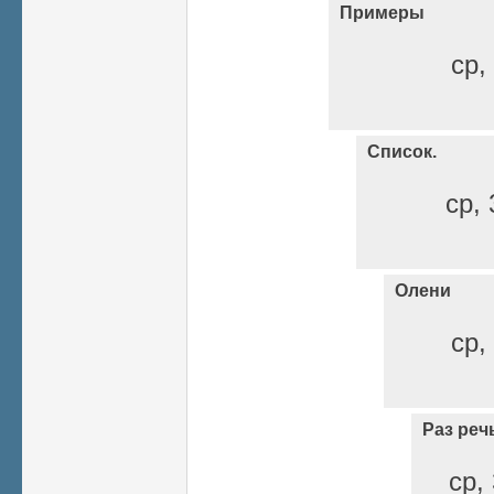
Примеры
ср,
Список.
ср, 
Олени
ср,
Раз реч
ср,