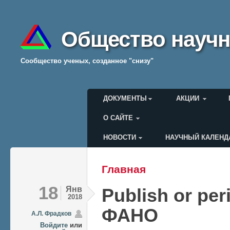
Общество научн
Cообщество ученых, созданное "снизу"
Главное меню
ДОКУМЕНТЫ
АКЦИИ
О САЙТЕ
НОВОСТИ
НАУЧНЫЙ КАЛЕНД
Меню пользователя
Главная
Вы здесь
18
Янв
Publish or pe
2018
ФАНО
А.Л. Фрадков
Войдите
или