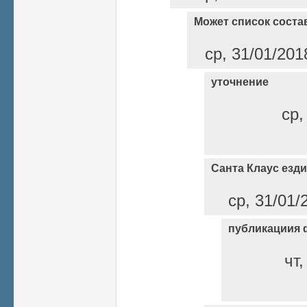
Может список соста
ср, 31/01/201
уточнение
ср,
Санта Клаус езди
ср, 31/01/
публикациия 
чт,