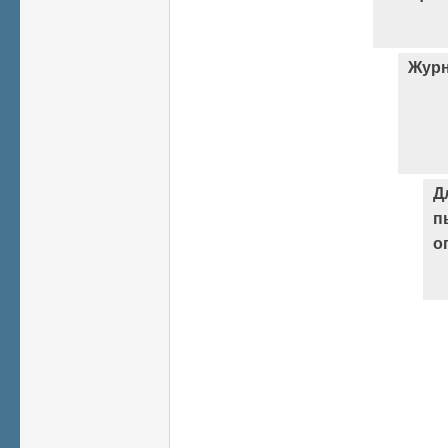
Журн
Д
п
о