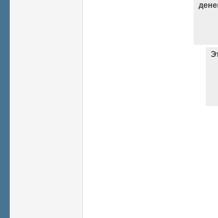
дене
Э