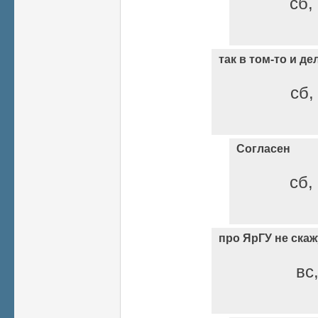
сб,
так в том-то и де
сб,
Согласен
сб,
про ЯрГУ не скаж
вс