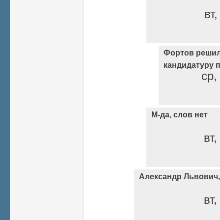
вт,
Фортов решил
кандидатуру 
ср,
М-да, слов нет
вт,
Александр Львович,
вт,