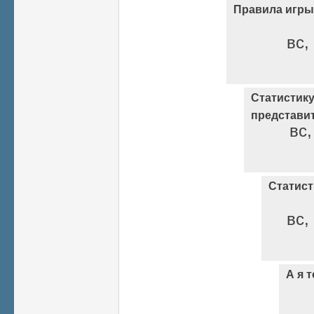
Правила игры
вс,
Статистик
представи
вс,
Статист
вс,
А я т