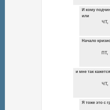
И кому подчи
или
чт,
Начало кризи
пт,
и мне так кажетс
чт,
Я тоже это с г