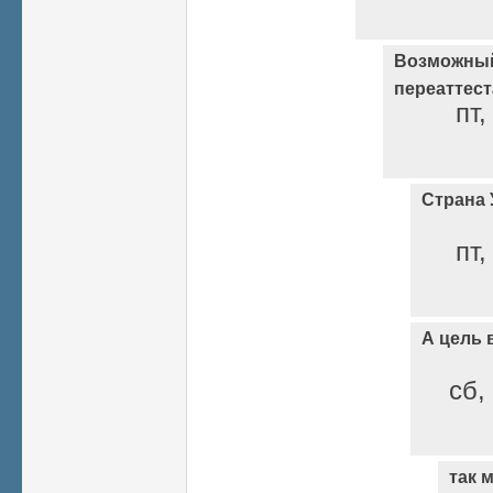
Возможный
переаттес
пт,
Страна У
пт,
А цель 
сб,
так 