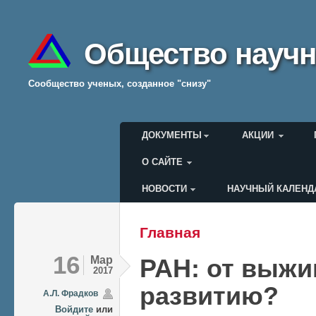
Общество научн
Cообщество ученых, созданное "снизу"
Главное меню
ДОКУМЕНТЫ
АКЦИИ
О САЙТЕ
НОВОСТИ
НАУЧНЫЙ КАЛЕНД
Меню пользователя
Главная
Вы здесь
16
Мар
РАН: от выжи
2017
развитию?
А.Л. Фрадков
Войдите
или