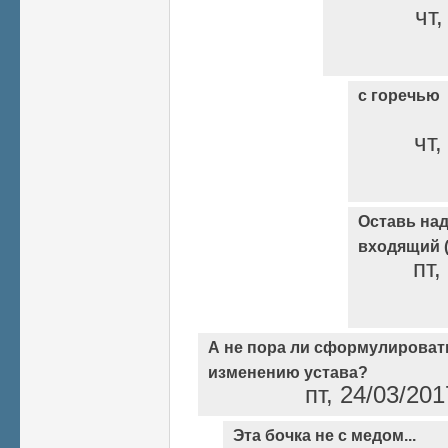
чт,
с горечью
чт,
Оставь над
входящий (
пт,
А не пора ли сформулироват
изменению устава?
пт, 24/03/20
Эта бочка не с медом...