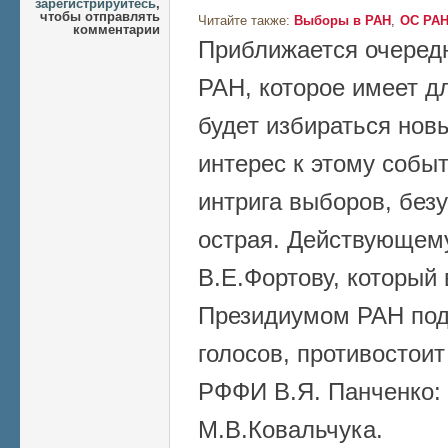
зарегистрируйтесь
,
чтобы отправлять
Читайте также:
Выборы в РАН
ОС РА
комментарии
Приближается очеред
РАН, которое имеет д
будет избираться новы
интерес к этому собы
интрига выборов, безу
острая. Действующем
В.Е.Фортову, которы
Президиумом РАН по
голосов, противостои
РФФИ В.Я. Панченко: 
М.В.Ковальчука.