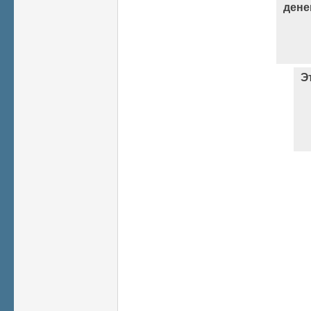
дене
Э