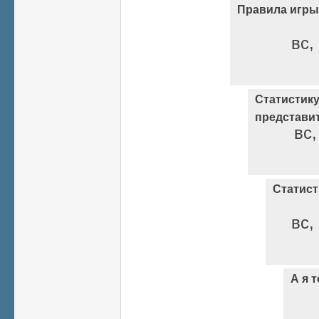
Правила игры
вс,
Статистик
представи
вс,
Статист
вс,
А я т