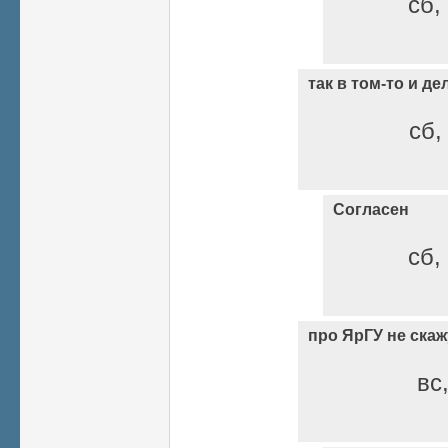
сб,
так в том-то и де
сб,
Согласен
сб,
про ЯрГУ не скаж
вс