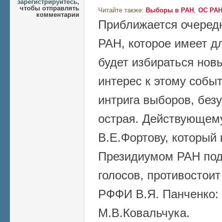
зарегистрируйтесь
,
чтобы отправлять
Читайте также:
Выборы в РАН
ОС РА
комментарии
Приближается очеред
РАН, которое имеет д
будет избираться новы
интерес к этому собы
интрига выборов, безу
острая. Действующем
В.Е.Фортову, которы
Президиумом РАН по
голосов, противостои
РФФИ В.Я. Панченко: 
М.В.Ковальчука.