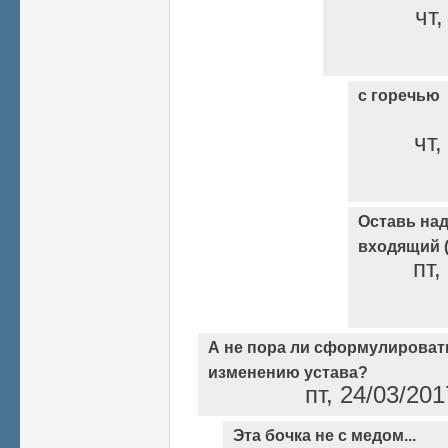
чт,
с горечью
чт,
Оставь над
входящий (
пт,
А не пора ли сформулироват
изменению устава?
пт, 24/03/20
Эта бочка не с медом...