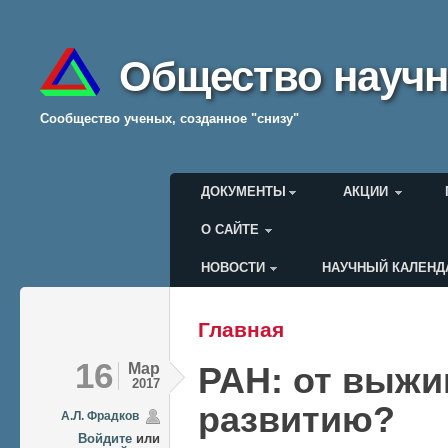
Общество научн
Cообщество ученых, созданное "снизу"
Главное меню
ДОКУМЕНТЫ
АКЦИИ
О САЙТЕ
НОВОСТИ
НАУЧНЫЙ КАЛЕНД
Меню пользователя
Главная
Вы здесь
16
Мар
РАН: от выжи
2017
развитию?
А.Л. Фрадков
Войдите
или