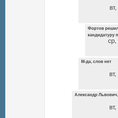
вт,
Фортов решил
кандидатуру 
ср,
М-да, слов нет
вт,
Александр Львович,
вт,