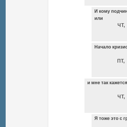
И кому подчи
или
чт,
Начало кризи
пт,
и мне так кажетс
чт,
Я тоже это с г