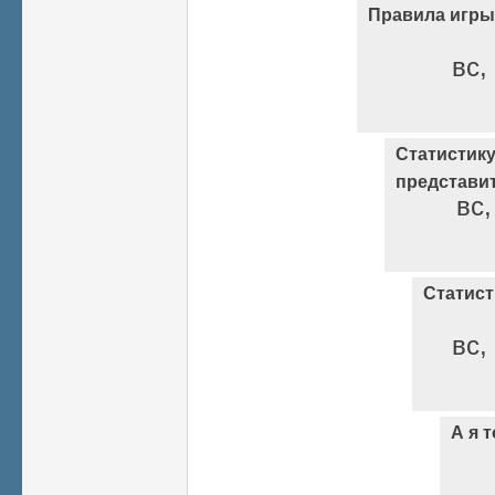
Правила игры
вс,
Статистик
представи
вс,
Статист
вс,
А я т