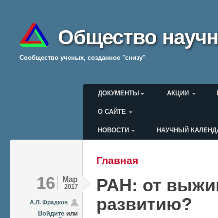
Общество научн
Cообщество ученых, созданное "снизу"
Главное меню
ДОКУМЕНТЫ
АКЦИИ
О САЙТЕ
НОВОСТИ
НАУЧНЫЙ КАЛЕНД
Меню пользователя
Главная
Вы здесь
16
Мар
РАН: от выжи
2017
развитию?
А.Л. Фрадков
Войдите
или