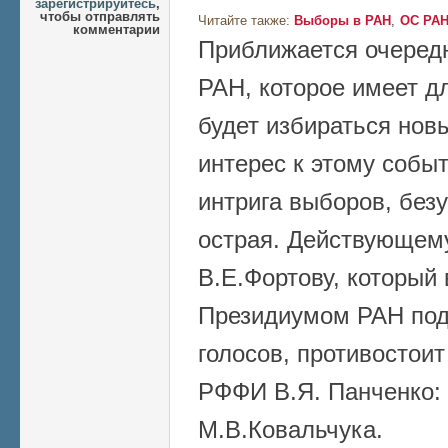
зарегистрируйтесь
,
чтобы отправлять
Читайте также:
Выборы в РАН
ОС РА
комментарии
Приближается очеред
РАН, которое имеет д
будет избираться новы
интерес к этому собы
интрига выборов, безу
острая. Действующем
В.Е.Фортову, которы
Президиумом РАН по
голосов, противостои
РФФИ В.Я. Панченко: 
М.В.Ковальчука.