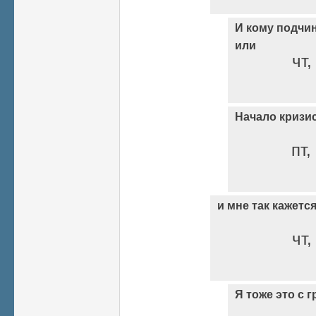
И кому подчи
или
чт,
Начало кризи
пт,
и мне так кажетс
чт,
Я тоже это с г