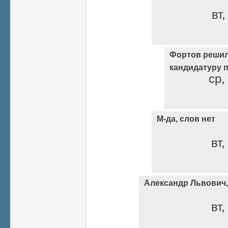
вт,
Фортов решил
кандидатуру 
ср,
М-да, слов нет
вт,
Александр Львович,
вт,