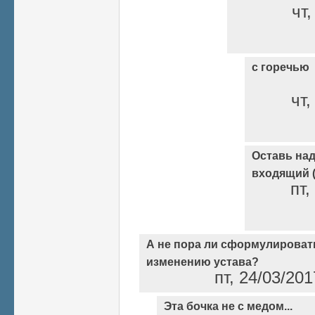
чт,
с горечью
чт,
Оставь над
входящий (
пт,
А не пора ли сформулироват
изменению устава?
пт, 24/03/20
Эта бочка не с медом...