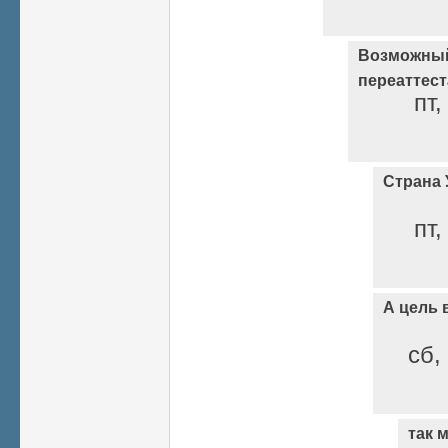
Возможный
переаттес
пт,
Страна У
пт,
А цель 
сб,
так 