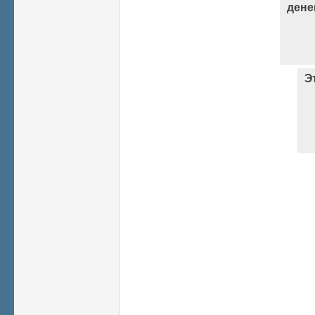
дене
Э