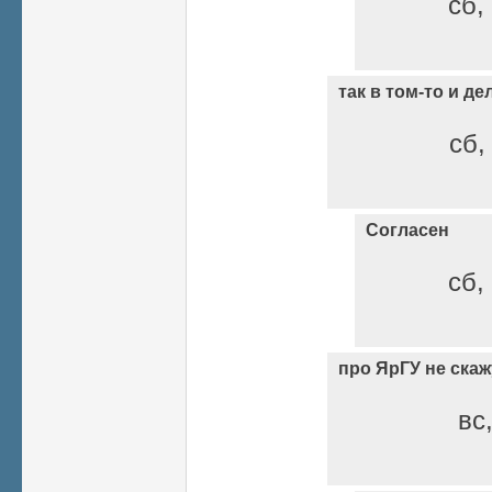
сб,
так в том-то и де
сб,
Согласен
сб,
про ЯрГУ не скаж
вс