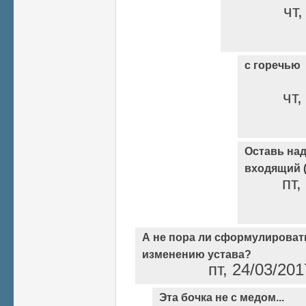
чт,
с горечью
чт,
Оставь над
входящий (
пт,
А не пора ли сформулироват
изменению устава?
пт, 24/03/20
Эта бочка не с медом...