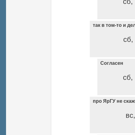
сб,
так в том-то и де
сб,
Согласен
сб,
про ЯрГУ не скаж
вс