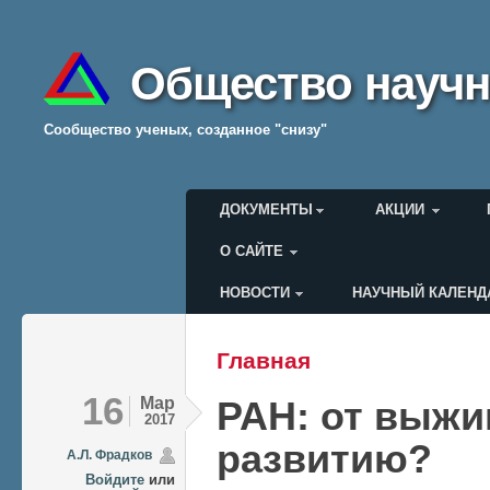
Общество научн
Cообщество ученых, созданное "снизу"
Главное меню
ДОКУМЕНТЫ
АКЦИИ
О САЙТЕ
НОВОСТИ
НАУЧНЫЙ КАЛЕНД
Меню пользователя
Главная
Вы здесь
16
Мар
РАН: от выжи
2017
развитию?
А.Л. Фрадков
Войдите
или