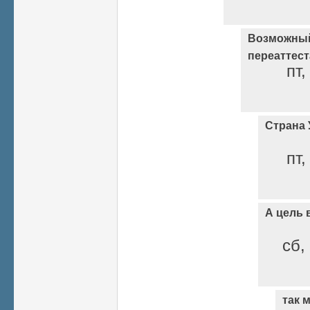
Возможный
переаттес
пт,
Страна У
пт,
А цель 
сб,
так 