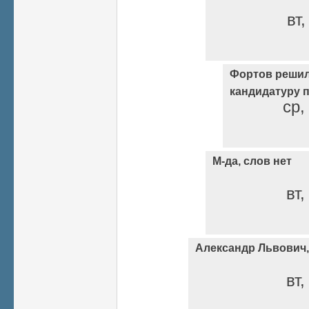
вт,
Фортов решил
кандидатуру 
ср,
М-да, слов нет
вт,
Александр Львович,
вт,