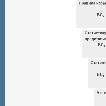
Правила игры
вс,
Статистик
представи
вс,
Статист
вс,
А я т