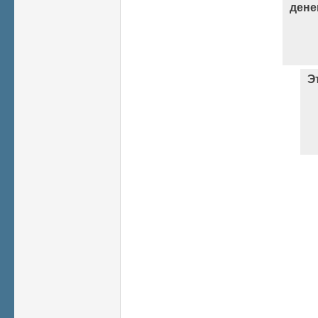
дене
Э