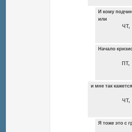
И кому подчи
или
чт,
Начало кризи
пт,
и мне так кажетс
чт,
Я тоже это с г