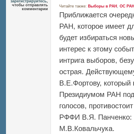
зарегистрируйтесь
,
чтобы отправлять
Читайте также:
Выборы в РАН
ОС РА
комментарии
Приближается очеред
РАН, которое имеет д
будет избираться новы
интерес к этому собы
интрига выборов, безу
острая. Действующем
В.Е.Фортову, которы
Президиумом РАН по
голосов, противостои
РФФИ В.Я. Панченко: 
М.В.Ковальчука.