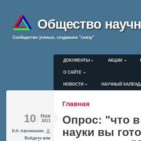
Общество научн
Cообщество ученых, созданное "снизу"
Главное меню
ДОКУМЕНТЫ
АКЦИИ
О САЙТЕ
НОВОСТИ
НАУЧНЫЙ КАЛЕНД
Меню пользователя
Главная
Вы здесь
10
Ноя
Опрос: "что 
2013
науки вы гот
В.Н. Афонюшкин
Войдите
или