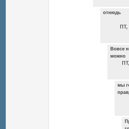
отнюдь
пт,
Вовсе н
можно
пт
мы г
прав
П
г