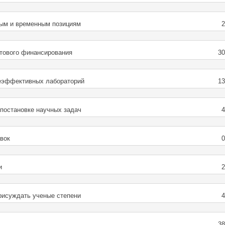
ным и временным позициям
нтового финансирования
3
неэффективных лабораторий
1
 постановке научных задач
вок
и
рисуждать ученые степени
3