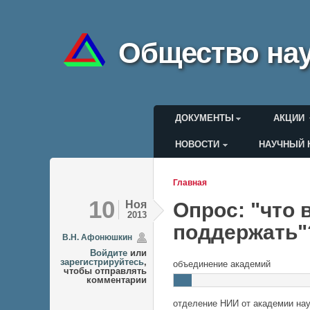
Общество нау
Главное меню
ДОКУМЕНТЫ
АКЦИИ
НОВОСТИ
НАУЧНЫЙ 
Меню пользоват
Главная
Вы здесь
10
Ноя
Опрос: "что 
2013
поддержать"?
В.Н. Афонюшкин
Войдите
или
зарегистрируйтесь
,
объединение академий
чтобы отправлять
комментарии
отделение НИИ от академии на