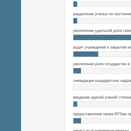
разделение ученых по постоян
увеличение удельной доли гра
аудит учреждений и закрытие 
увеличение роли государства в
ликвидация кандидатских надба
введение единой ученой степен
предоставление права ВУЗам п
ничего из вышеперечисленного