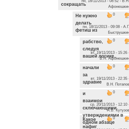
пн, 18/11/2013 - 08:52 - В.Н
сокращать
Афонюшки
0
Не нужно
делать
пн, 18/11/2013 - 09:08 - А.Г
фетиш из
Быструшки
0
рабство,
следуя
вт, 19/11/2013 - 15:26 
вашей логике..
В.Н. Афонюшки
0
начали
за
вт, 19/11/2013 - 22:35 
здравие
В.Н. Потапо
0
и
взаимои
ср, 20/11/2013 - 12:10 
сключающими
А.В. Кутузо
утверждениями в
0
Какое
одном абзаце
нафиг