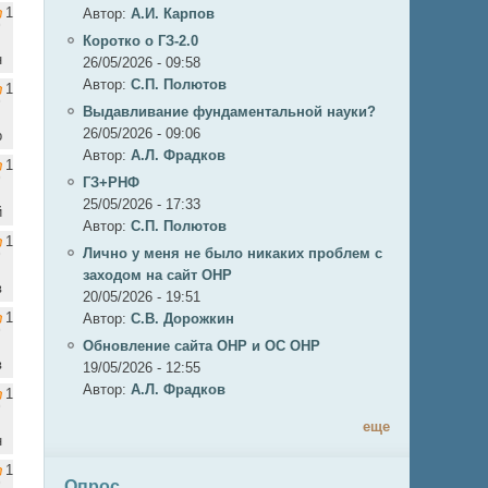
1
Автор:
А.И. Карпов
Коротко о ГЗ-2.0
н
26/05/2026 - 09:58
Автор:
C.П. Полютов
1
Выдавливание фундаментальной науки?
26/05/2026 - 09:06
р
Автор:
А.Л. Фрадков
1
ГЗ+РНФ
25/05/2026 - 17:33
й
Автор:
C.П. Полютов
1
Лично у меня не было никаких проблем с
заходом на сайт ОНР
в
20/05/2026 - 19:51
1
Автор:
С.В. Дорожкин
Обновление сайта ОНР и ОС ОНР
в
19/05/2026 - 12:55
Автор:
А.Л. Фрадков
1
еще
н
1
Опрос