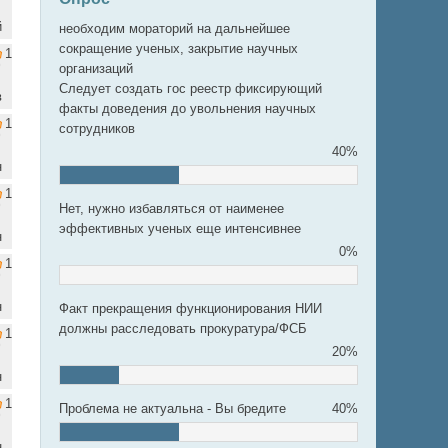
й
необходим мораторий на дальнейшее
сокращение ученых, закрытие научных
1
организаций
Следует создать гос реестр фиксирующий
в
факты доведения до увольнения научных
1
сотрудников
40%
н
1
Нет, нужно избавляться от наименее
эффективных ученых еще интенсивнее
н
0%
1
н
Факт прекращения функционирования НИИ
должны расследовать прокуратура/ФСБ
1
20%
н
1
Проблема не актуальна - Вы бредите
40%
н