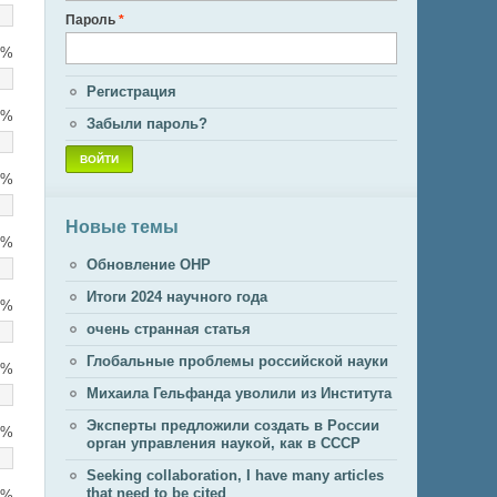
Пароль
*
2%
Регистрация
0%
Забыли пароль?
3%
Новые темы
4%
Обновление ОНР
Итоги 2024 научного года
0%
очень странная статья
Глобальные проблемы российской науки
2%
Михаила Гельфанда уволили из Института
Эксперты предложили создать в России
4%
орган управления наукой, как в СССР
Seeking collaboration, I have many articles
that need to be cited
8%