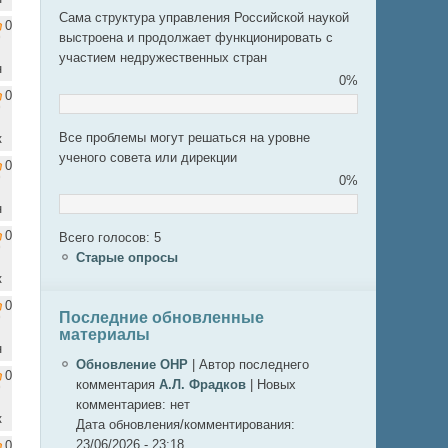
Сама структура управления Российской наукой
0
выстроена и продолжает функционировать с
участием недружественных стран
н
0%
0
Все проблемы могут решаться на уровне
к
ученого совета или дирекции
0
0%
н
0
Всего голосов: 5
Старые опросы
к
0
Последние обновленные
материалы
н
Обновление ОНР
|
Автор последнего
0
комментария
А.Л. Фрадков
|
Новых
комментариев:
нет
к
Дата обновления/комментирования:
23/06/2026 - 23:18
0