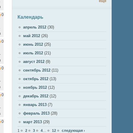
.
ещё
н
0
Календарь
апрель 2012
(30)
.
н
май 2012
(26)
0
июнь 2012
(25)
июль 2012
(21)
-
н
август 2012
(9)
0
сентябрь 2012
(11)
октябрь 2012
(13)
-
в
ноябрь 2012
(12)
0
декабрь 2012
(12)
январь 2013
(7)
-
февраль 2013
(28)
в
0
март 2013
(29)
Страницы
1
2
3
4
…
12
следующая ›