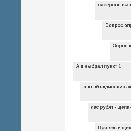
наверное вы в
Вопрос оп
Опрос 
А я выбрал пункт 1
про объединение а
лес рубят - щепк
Про лес и ще