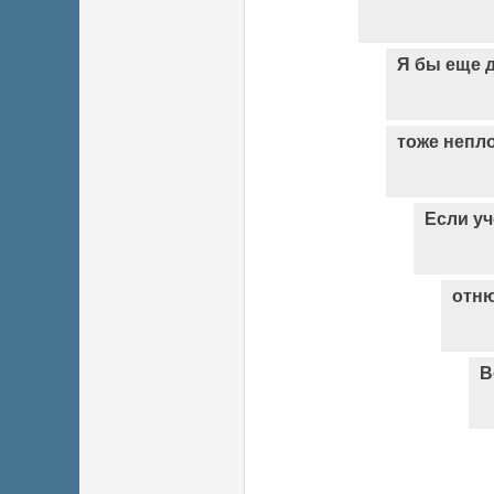
Я бы еще 
тоже непл
Если уч
отн
В