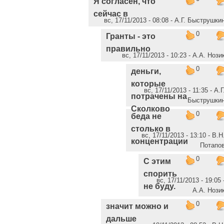
Я согласен, что
сейчас в
вс, 17/11/2013 - 08:08 - А.Г. Быструшки
0
Гранты - это
правильно
вс, 17/11/2013 - 10:23 - А.А. Нози
0
деньги,
которые
вс, 17/11/2013 - 11:35 - А.Г
потрачены на
Быструшки
Сколково
0
беда не
столько в
вс, 17/11/2013 - 13:10 - В.Н
концентрации
Потапо
0
С этим
спорить
вс, 17/11/2013 - 19:05 
не буду.
А.А. Нози
0
значит можно и
дальше