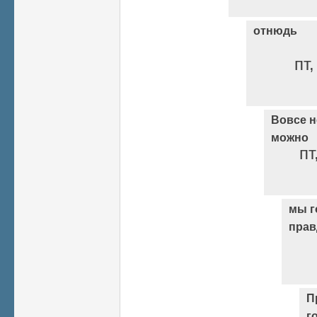
отнюдь
пт,
Вовсе н
можно
пт
мы г
прав
П
г