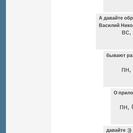
А давайте об
Василий Нико
вс,
бывают ра
пн,
О прил
пн, 
давайте :))