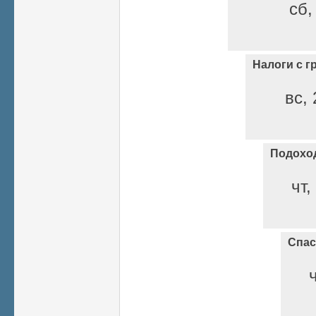
сб,
Налоги с г
вс, 
Подохо
чт,
Спас