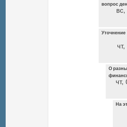
вопрос ден
вс,
Уточнение
чт,
О разны
финанс
чт,
На э