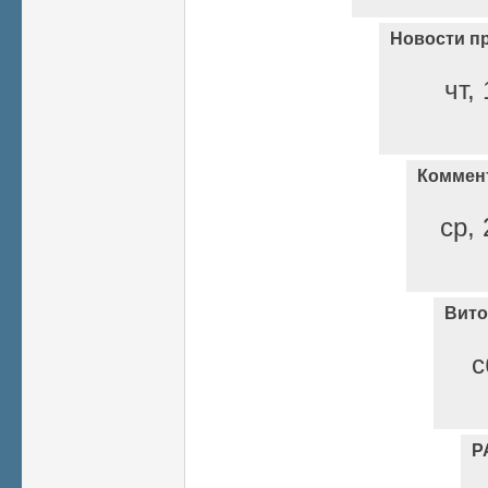
Новости п
чт,
Коммен
ср, 
Вито
с
Р