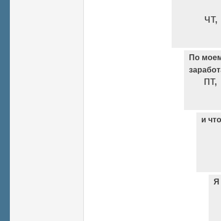
чт,
По моем
заработ
пт,
и что
Я