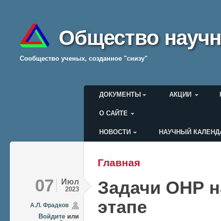
Общество научн
Cообщество ученых, созданное "снизу"
Главное меню
ДОКУМЕНТЫ
АКЦИИ
О САЙТЕ
НОВОСТИ
НАУЧНЫЙ КАЛЕНД
Меню пользователя
Главная
Вы здесь
07
Июл
Задачи ОНР н
2023
этапе
А.Л. Фрадков
Войдите
или