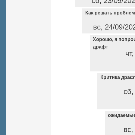
сб, 23/09/20
Как решать пробле
вс, 24/09/20
Хорошо, я попро
драфт
чт,
Критика драфт
сб,
ожидаемые
вс,