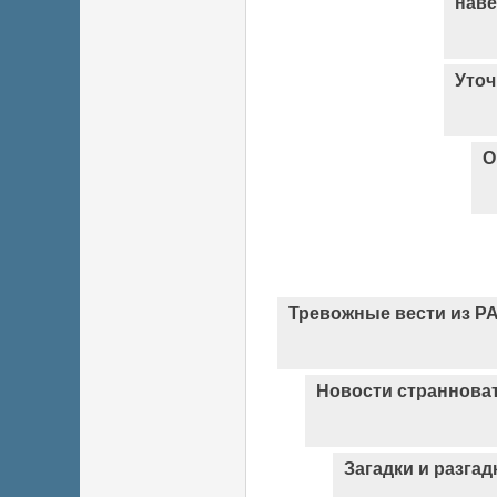
наве
Уточ
О
Тревожные вести из Р
Новости страннова
Загадки и разгад