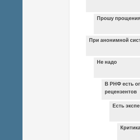
Прошу прощени
При анонимной сист
Не надо
В РНФ есть о
рецензентов
Есть эксп
Критик