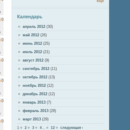
ещё
н
Календарь
0
апрель 2012
(30)
в
май 2012
(26)
0
июнь 2012
(25)
июль 2012
(21)
в
0
август 2012
(9)
сентябрь 2012
(11)
в
октябрь 2012
(13)
0
ноябрь 2012
(12)
в
декабрь 2012
(12)
0
январь 2013
(7)
февраль 2013
(28)
в
март 2013
(29)
0
Страницы
1
2
3
4
…
12
следующая ›