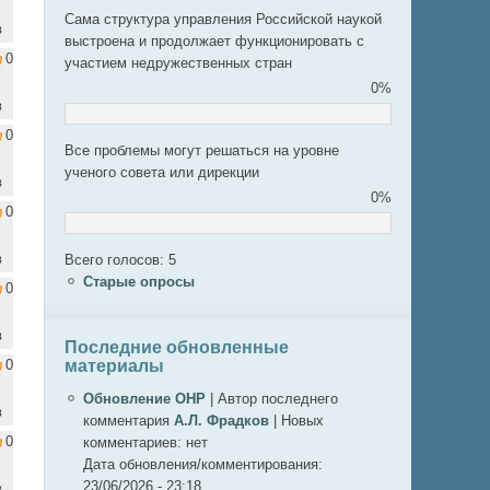
Сама структура управления Российской наукой
в
выстроена и продолжает функционировать с
0
участием недружественных стран
0%
в
0
Все проблемы могут решаться на уровне
ученого совета или дирекции
в
0%
0
в
Всего голосов: 5
Старые опросы
0
в
Последние обновленные
материалы
0
Обновление ОНР
|
Автор последнего
в
комментария
А.Л. Фрадков
|
Новых
0
комментариев:
нет
Дата обновления/комментирования:
23/06/2026 - 23:18
в