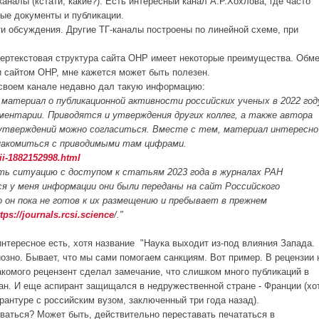
каналы (кстати, какие?). Есть интересный канал А.Р.Хохлова, где часто
ые документы и публикации.
ти обсуждения. Другие ТГ-каналы построены по линейной схеме, при
пертекстовая структура сайта ОНР имеет некоторые преимущества. Обм
 сайтом ОНР, мне кажется может быть полезен.
оем канале недавно дал такую информацию:
материал о публикационной активности российских ученых в 2022 год
ментарии. Приводятся и утверждения других коллег, а также автора
 утверждений можно согласиться. Вместе с тем, материал интересно
знакомиться с приводимыми там цифрами.
sii-1882152998.html
ть ситуацию с доступом к статьям 2023 года в журналах РАН
ся у меня информации они были переданы на сайт Российского
о он пока не готов к их размещению и пребывает в прежнем
tps://journals.rcsi.science
/."
интересное есть, хотя название "Наука выходит из-под влияния Запада.
озно. Бывает, что мы сами помогаем санкциям. Вот пример. В рецензии 
акомого рецензент сделал замечание, что слишком много публикаций в
н. И еще аспирант защищался в недружественной стране - Франции (хо
рантуре с российским вузом, заключенный три года назад).
ваться? Может быть, действительно переставать печататься в