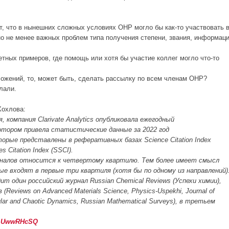
, что в нынешних сложных условиях ОНР могло бы как-то участвовать 
о не менее важных проблем типа получения степени, звания, информац
тных примеров, где помощь или хотя бы участие коллег могло что-то
ожений, то, может быть, сделать рассылку по всем членам ОНР?
лали.
Хохлова:
 компания Clarivate Analytics опубликовала ежегодный
 в котором привела статистические данные за 2022 год
торые представлены в реферативных базах Science Citation Index
s Citation Index (SSCI).
рналов относится к четвертому квартилю. Тем более имеет смысл
 входят в первые три квартиля (хотя бы по одному из направлений)
ит один российский журнал Russian Chemical Reviews (Успехи химии),
Reviews on Advanced Materials Science, Physics-Uspekhi, Journal of
lar and Chaotic Dynamics, Russian Mathematical Surveys), в третьем
UwmUwwRHcSQ