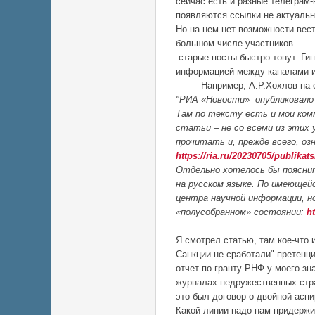
сейчас есть и разные телеграм-
появляются ссылки не актуальн
Но на нем нет возможности вес
большом числе участников
старые посты быстро тонут. Ги
информацией между каналами и
Например, А.Р.Хохлов на св
"РИА «Новости» опубликовало 
Там по тексту есть и мои ком
статьи – не со всеми из этих
прочитать и, прежде всего, о
https://ria.ru/20230705/publikat
Отдельно хотелось бы поясни
на русском языке. По имеющей
центра научной информации, н
«полусобранном» состоянии:
ht
Я смотрел статью, там кое-что 
Санкции не сработали" претенци
отчет по гранту РНФ у моего зн
журналах недружественных стра
это был договор о двойной аспи
Какой линии надо нам придержи