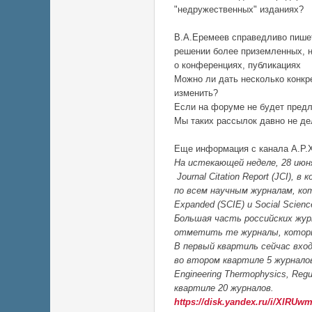
"недружественных" изданиях?
В.А.Еремеев справедливо пишет
решении более приземленных, н
о конференциях, публикациях
Можно ли дать несколько конкре
изменить?
Если на форуме не будет предл
Мы таких рассылок давно не де
Еще информация с канала А.Р.
На истекающей неделе, 28 июня,
Journal Citation Report (JCI),
по всем научным журналам, ко
Expanded (SCIE) и Social Science
Большая часть российских жу
отметить те журналы, которые
В первый квартиль сейчас вход
во втором квартиле 5 журналов (
Engineering Thermophysics, Regu
квартиле 20 журналов.
https://disk.yandex.ru/i/XlR