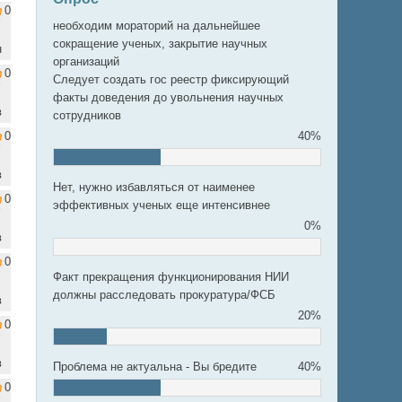
0
необходим мораторий на дальнейшее
сокращение ученых, закрытие научных
н
организаций
0
Следует создать гос реестр фиксирующий
факты доведения до увольнения научных
в
сотрудников
0
40%
в
Нет, нужно избавляться от наименее
0
эффективных ученых еще интенсивнее
0%
в
0
Факт прекращения функционирования НИИ
должны расследовать прокуратура/ФСБ
в
20%
0
в
Проблема не актуальна - Вы бредите
40%
0