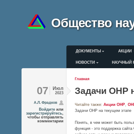
Общество нау
Главное меню
ДОКУМЕНТЫ
АКЦИИ
НОВОСТИ
НАУЧНЫЙ 
Меню пользоват
Главная
Вы здесь
07
Июл
Задачи ОНР 
2023
А.Л. Фрадков
Читайте также:
Акции ОНР
ОН
Войдите
или
Задачи ОНР на текущем этапе
зарегистрируйтесь
,
чтобы отправлять
комментарии
Понять, в чем может быть польз
функция - это поддержка сайта