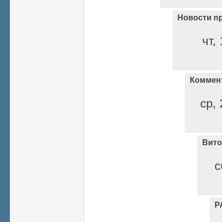
Новости п
чт,
Коммен
ср, 
Вито
с
Р