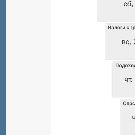
сб,
Налоги с г
вс, 
Подохо
чт,
Спас