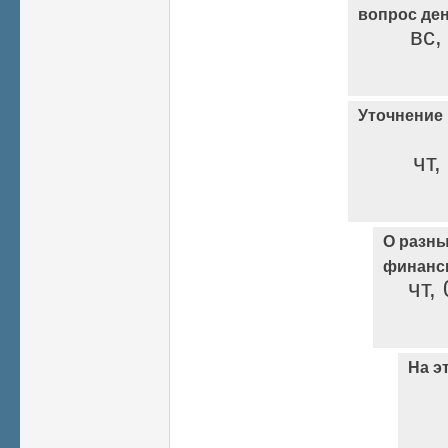
вопрос ден
вс,
Уточнение
чт,
О разны
финанс
чт,
На э