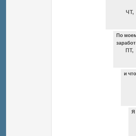
чт,
По моем
заработ
пт,
и что
Я