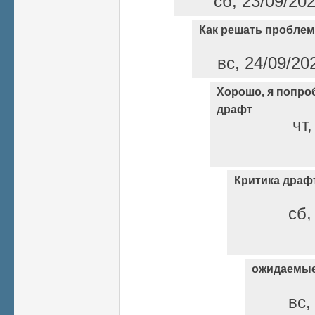
сб, 23/09/20
Как решать пробле
вс, 24/09/20
Хорошо, я попро
драфт
чт,
Критика драфт
сб,
ожидаемые
вс,