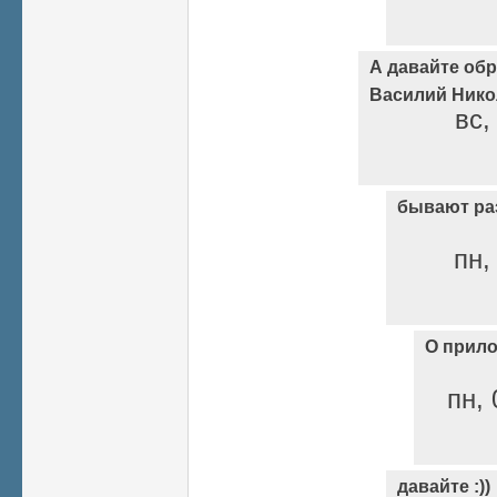
А давайте об
Василий Нико
вс,
бывают ра
пн,
О прил
пн, 
давайте :))