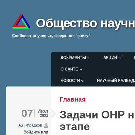
Общество научн
Cообщество ученых, созданное "снизу"
Главное меню
ДОКУМЕНТЫ
АКЦИИ
О САЙТЕ
НОВОСТИ
НАУЧНЫЙ КАЛЕНД
Меню пользователя
Главная
Вы здесь
07
Июл
Задачи ОНР н
2023
этапе
А.Л. Фрадков
Войдите
или