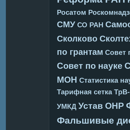
Росатом
Роскомнадз
СМУ
Само
СО РАН
Сколково
Сколте
по грантам
Совет 
Совет по науке
С
МОН
Статистика на
Тарифная сетка
ТрВ-
Устав ОНР
УМКД
Фальшивые ди