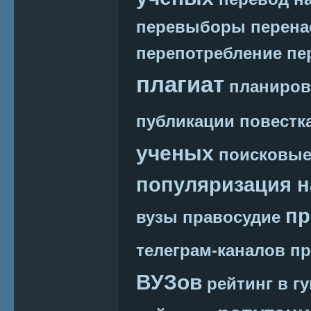
перевыборы
перена
перепотребление
пе
плагиат
планиров
публикации
повестк
ученых
поисковые
популяризация н
пр
вузы
правосудие
телеграм-каналов
пр
ВУЗов
рейтинг в г