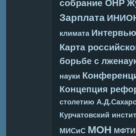
собрание ОНР
Ж
Зарплата
ИНИО
Интервь
климата
Карта российско
борьбе с лженау
Конференц
науки
Концепция реф
столетию А.Д.Сахар
Курчатовский инсти
МОН
МИСиС
МФТИ