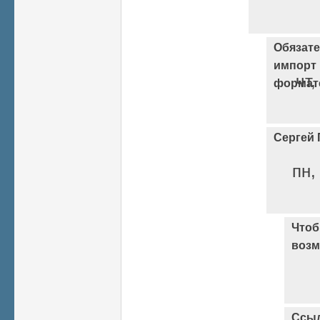
Обязате
импорт 
чт,
формат
Сергей 
пн,
Чтоб
возм
Ссыл