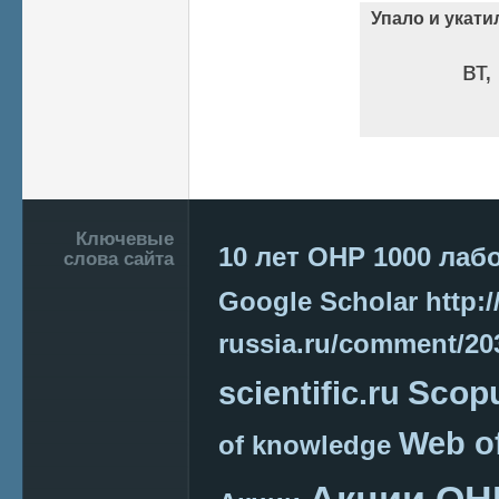
Упало и укати
вт,
Страницы
Подвал
Ключевые
10 лет ОНР
1000 лаб
слова сайта
Google Scholar
http:/
russia.ru/comment/2
Scop
scientific.ru
Web o
of knowledge
Акции ОН