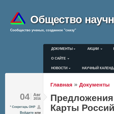
Общество научн
Cообщество ученых, созданное "снизу"
Главное меню
ДОКУМЕНТЫ
АКЦИИ
О САЙТЕ
НОВОСТИ
НАУЧНЫЙ КАЛЕНД
Меню пользователя
»
Главная
Документы
Вы здесь
04
Авг
Предложения
2016
Карты Россий
* Секретарь ОНР
Войдите
или