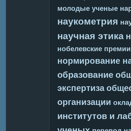
молодые ученые
на
наукометрия
на
научная этика
н
нобелевские премии
нормирование на
образование
общ
экспертиза
обще
организации
окла
институтов и ла
ученых
перевод на