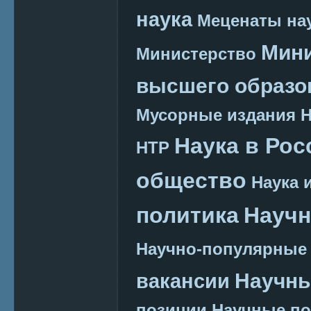
наука
Меценаты нау
Мини
Министерство
высшего образо
Мусорные издания
Наука в Рос
НТР
общество
Наука 
политика
Научн
Научно-популярные
Научн
вакансии
позиции
Научные п