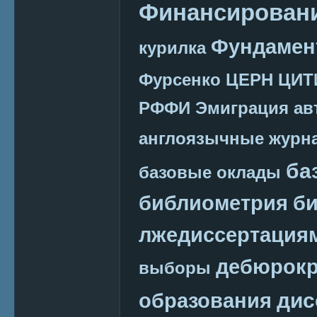
Финансировани
Фундамен
курилка
Фурсенко
ЦЕРН
ЦИТ
РФФИ
Эмиграция
ав
англоязычные журн
ба
базовые оклады
библиометрия
би
лжедиссертация
дебюрокр
выборы
дис
образования