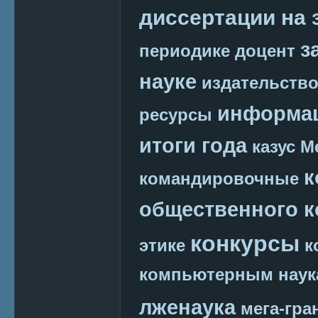
диссертации на 
з
периодике
доцент
науке
издательств
информац
ресурсы
итоги года
казус М
к
командировочные
общественного к
конкурсы
этике
к
компьютерным наук
лженаука
мега-гра