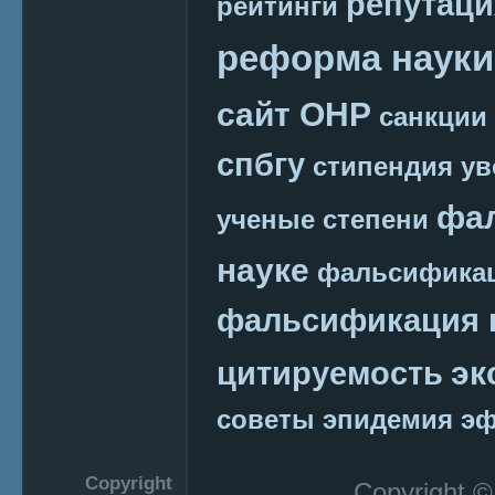
репутаци
рейтинги
реформа науки
сайт ОНР
санкции
спбгу
стипендия
ув
фа
ученые степени
науке
фальсификац
фальсификация 
эк
цитируемость
советы
эпидемия
эф
Copyright
Copyright 