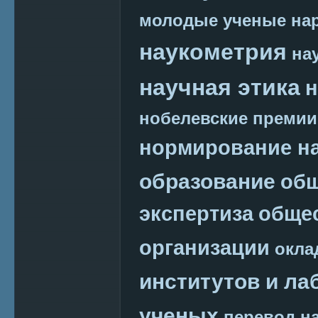
молодые ученые
на
наукометрия
на
научная этика
н
нобелевские премии
нормирование на
образование
общ
экспертиза
обще
организации
окла
институтов и ла
ученых
перевод на