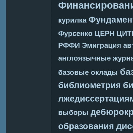
Финансировани
Фундамен
курилка
Фурсенко
ЦЕРН
ЦИТ
РФФИ
Эмиграция
ав
англоязычные журн
ба
базовые оклады
библиометрия
би
лжедиссертация
дебюрокр
выборы
дис
образования