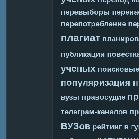
перевыборы
перена
перепотребление
пе
плагиат
планиров
публикации
повестк
ученых
поисковые
популяризация н
пр
вузы
правосудие
телеграм-каналов
пр
ВУЗов
рейтинг в г