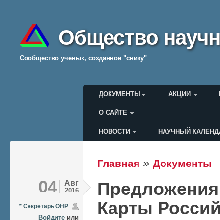
Общество научн
Cообщество ученых, созданное "снизу"
Главное меню
ДОКУМЕНТЫ
АКЦИИ
О САЙТЕ
НОВОСТИ
НАУЧНЫЙ КАЛЕНД
Меню пользователя
»
Главная
Документы
Вы здесь
04
Авг
Предложения
2016
Карты Россий
* Секретарь ОНР
Войдите
или