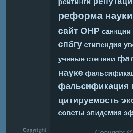
репутаци
рейтинги
реформа науки
сайт ОНР
санкции
спбгу
стипендия
ув
фа
ученые степени
науке
фальсификац
фальсификация 
эк
цитируемость
советы
эпидемия
эф
Copyright
Copyright 