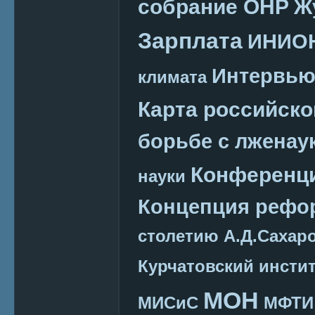
собрание ОНР
Ж
Зарплата
ИНИО
Интервь
климата
Карта российско
борьбе с лженау
Конференц
науки
Концепция реф
столетию А.Д.Сахар
Курчатовский инсти
МОН
МИСиС
МФТИ