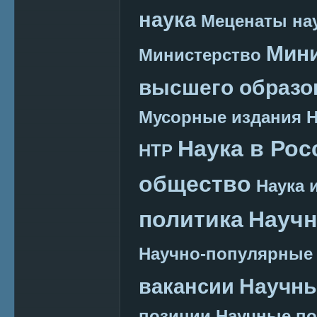
наука
Меценаты нау
Мини
Министерство
высшего образо
Мусорные издания
Наука в Рос
НТР
общество
Наука 
политика
Научн
Научно-популярные
Научн
вакансии
позиции
Научные п