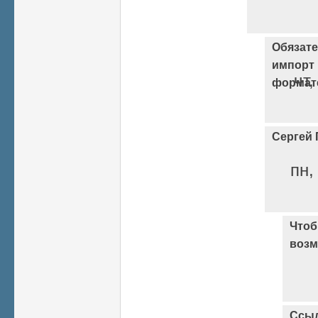
Обязате
импорт 
чт,
формат
Сергей 
пн,
Чтоб
возм
Ссыл