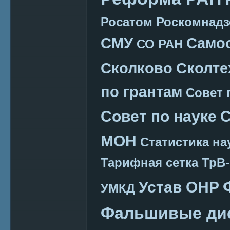
Росатом
Роскомнадз
СМУ
Само
СО РАН
Сколково
Сколте
по грантам
Совет 
Совет по науке
С
МОН
Статистика на
Тарифная сетка
ТрВ-
Устав ОНР
УМКД
Фальшивые ди