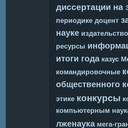
диссертации на 
з
периодике
доцент
науке
издательств
информац
ресурсы
итоги года
казус М
к
командировочные
общественного к
конкурсы
этике
к
компьютерным наук
лженаука
мега-гра