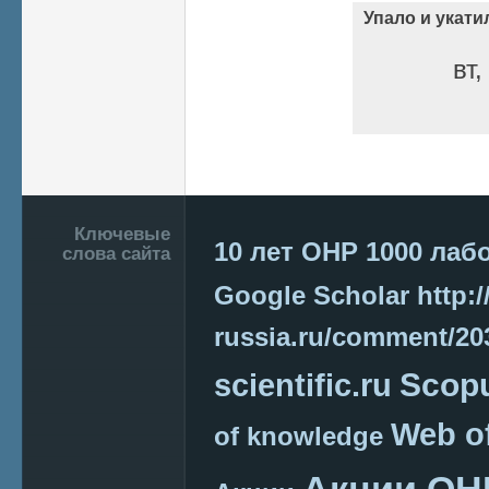
Упало и укати
вт,
Страницы
Подвал
Ключевые
10 лет ОНР
1000 лаб
слова сайта
Google Scholar
http:/
russia.ru/comment/2
Scop
scientific.ru
Web o
of knowledge
Акции ОН