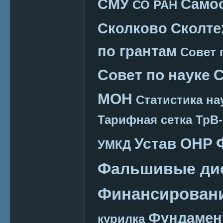
СМУ
Само
СО РАН
Сколково
Сколте
по грантам
Совет 
Совет по науке
С
МОН
Статистика на
Тарифная сетка
ТрВ-
Устав ОНР
УМКД
Фальшивые ди
Финансировани
Фундамен
курилка