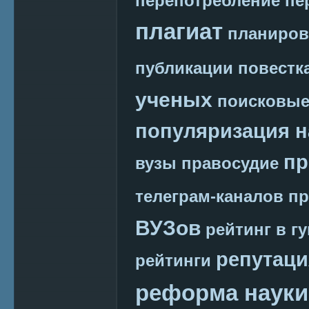
перепотребление
пе
плагиат
планиров
публикации
повестк
ученых
поисковые
популяризация н
пр
вузы
правосудие
телеграм-каналов
пр
ВУЗов
рейтинг в г
репутаци
рейтинги
реформа науки