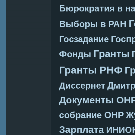
Бюрократия в н
Г
Выборы в РАН
Госп
Госзадание
Гранты
Фонды
Гранты РНФ
Г
Дмитр
Диссернет
Документы ОН
собрание ОНР
Ж
Зарплата
ИНИО