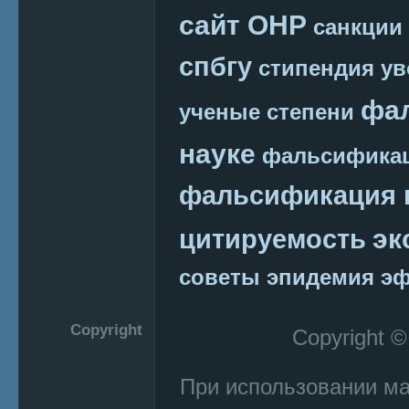
сайт ОНР
санкции
спбгу
стипендия
ув
фа
ученые степени
науке
фальсификац
фальсификация 
эк
цитируемость
советы
эпидемия
эф
Copyright
Copyright 
При использовании м