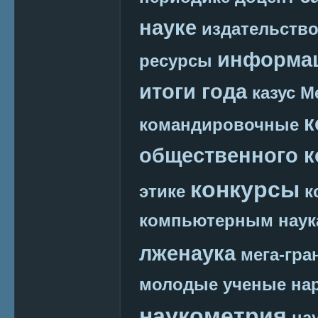
науке
издательств
информац
ресурсы
итоги года
казус М
к
командировочные
общественного к
конкурсы
этике
к
компьютерным наук
лженаука
мега-гра
молодые ученые
на
наукометрия
на