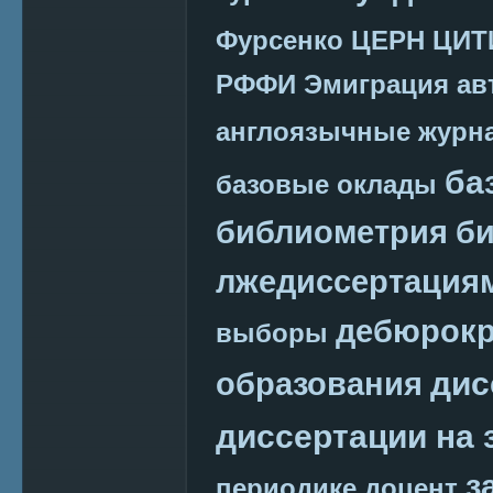
Фурсенко
ЦЕРН
ЦИТ
РФФИ
Эмиграция
ав
англоязычные журн
ба
базовые оклады
библиометрия
би
лжедиссертация
дебюрокр
выборы
дис
образования
диссертации на 
з
периодике
доцент