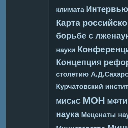
Интервь
климата
Карта российско
борьбе с лженау
Конференц
науки
Концепция реф
столетию А.Д.Сахар
Курчатовский инсти
МОН
МИСиС
МФТИ
наука
Меценаты нау
Мини