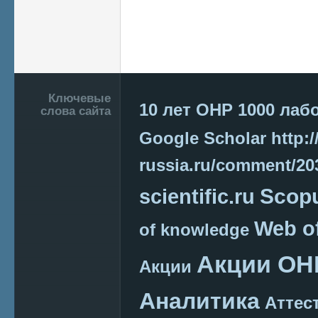
Подвал
Ключевые
10 лет ОНР
1000 лаб
слова сайта
Google Scholar
http:/
russia.ru/comment/2
Scop
scientific.ru
Web o
of knowledge
Акции ОН
Акции
Аналитика
Аттес