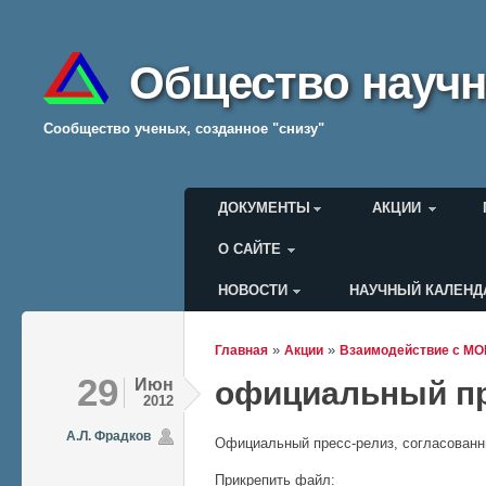
Общество научн
Cообщество ученых, созданное "снизу"
Главное меню
ДОКУМЕНТЫ
АКЦИИ
О САЙТЕ
НОВОСТИ
НАУЧНЫЙ КАЛЕНД
Меню пользователя
»
»
Главная
Акции
Взаимодействие с МО
Вы здесь
29
Июн
официальный пр
2012
А.Л. Фрадков
Официальный пресс-релиз, согласованн
Прикрепить файл: