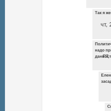
Так я ж
чт,
Полити
надо пр
пт,
даннос
Елен
заса
С