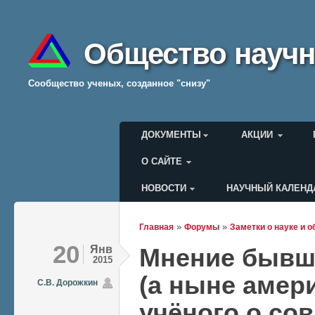
Общество научн
Cообщество ученых, созданное "снизу"
Главное меню
ДОКУМЕНТЫ
АКЦИИ
О САЙТЕ
НОВОСТИ
НАУЧНЫЙ КАЛЕНД
Меню пользователя
»
»
Главная
Форумы
Заметки о науке и 
Вы здесь
20
Янв
Мнение бывше
2015
(а ныне амер
С.В. Дорожкин
учёного о со