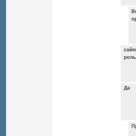
В
п
сайе
роль
Да
П