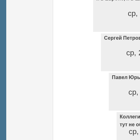
ср,
Сергей Петров
ср, 
Павел Юрь
ср,
Коллеги
тут не о
ср,