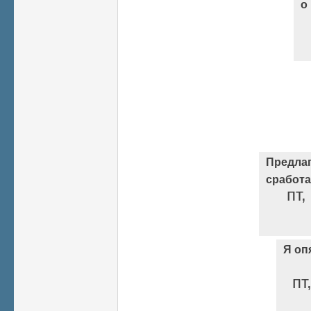
о
Предла
сработа
пт,
Я оп
пт