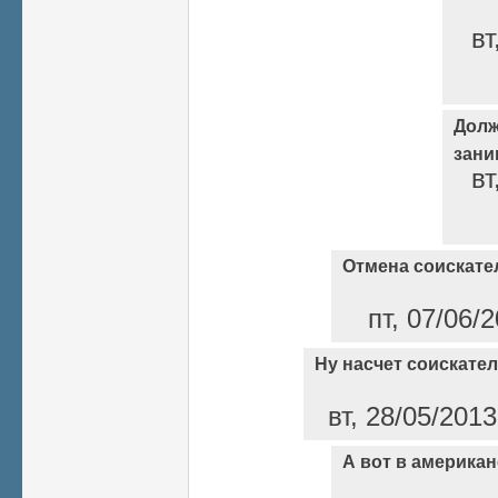
вт
Долж
зани
вт
Отмена соискате
пт, 07/06/
Ну насчет соискател
вт, 28/05/2013
А вот в америка