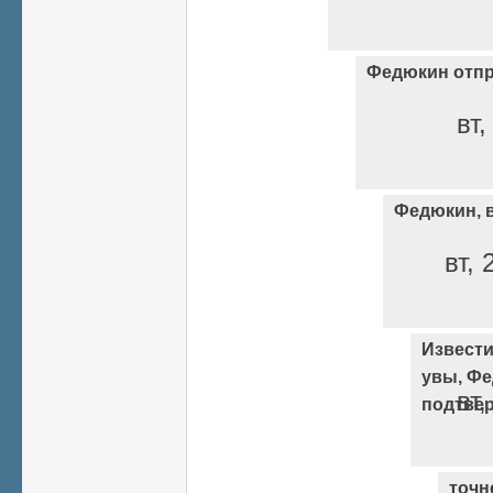
Федюкин отпр
вт,
Федюкин, в
вт, 
Извести
увы, Ф
вт,
подтве
точн