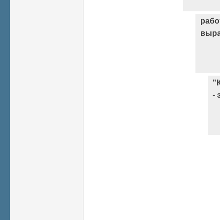
рабо
выра
"
- 