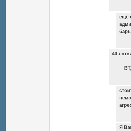
ещё 
адми
барь
40-летни
вт
стои
немо
агре
Я Ва