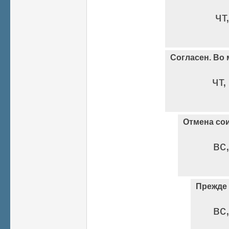
чт
Согласен. Во
чт,
Отмена со
вс
Прежде 
вс