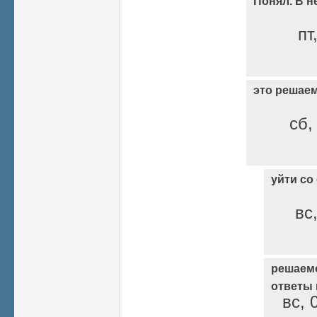
Понял. В н
пт
это решае
сб,
уйти со
вс
решаем
ответы
вс, 