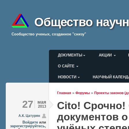
Общество научн
Cообщество ученых, созданное "снизу"
Главное меню
ДОКУМЕНТЫ
АКЦИИ
О САЙТЕ
НОВОСТИ
НАУЧНЫЙ КАЛЕНД
Меню пользователя
»
»
Главная
Форумы
Проекты законов (д
Вы здесь
27
мая
Cito! Срочно
2013
документов о
А.К. Цатурян
Войдите
или
учёных степе
зарегистрируйтесь
,