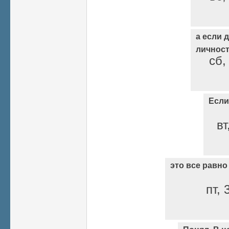
а если 
личнос
сб,
Если
вт
это все равно
пт, 