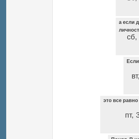
а если 
личнос
сб,
Если
вт
это все равно
пт, 