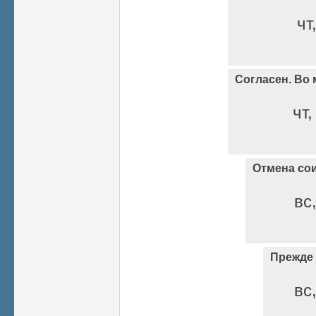
чт
Согласен. Во
чт,
Отмена со
вс
Прежде 
вс