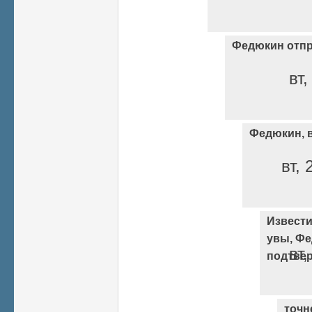
Федюкин отпр
вт,
Федюкин, в
вт, 
Извести
увы, Ф
вт,
подтве
точн