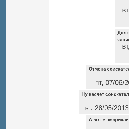
вт
Долж
зани
вт
Отмена соискате
пт, 07/06/
Ну насчет соискател
вт, 28/05/2013
А вот в америка