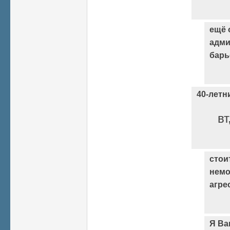
ещё 
адми
барь
40-летни
вт
стои
немо
агре
Я Ва