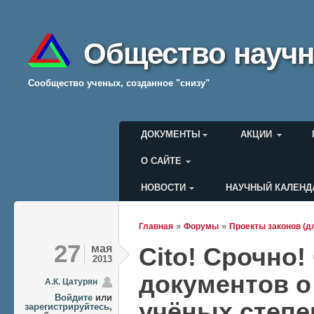
Общество научн
Cообщество ученых, созданное "снизу"
Главное меню
ДОКУМЕНТЫ
АКЦИИ
О САЙТЕ
НОВОСТИ
НАУЧНЫЙ КАЛЕНД
Меню пользователя
»
»
Главная
Форумы
Проекты законов (д
Вы здесь
27
мая
Cito! Срочно
2013
документов о
А.К. Цатурян
Войдите
или
учёных степе
зарегистрируйтесь
,