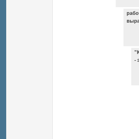
рабо
выра
"
- 