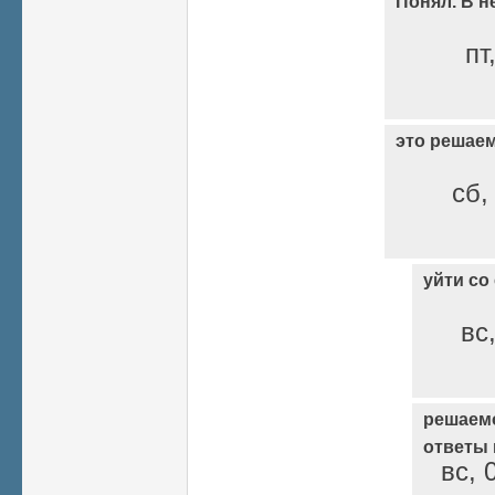
Понял. В н
пт
это решае
сб,
уйти со
вс
решаем
ответы
вс, 