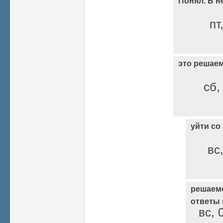
Понял. В н
пт
это решае
сб,
уйти со
вс
решаем
ответы
вс, 