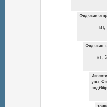
Федюкин отпр
вт,
Федюкин, в
вт, 
Извести
увы, Ф
вт,
подтве
точн