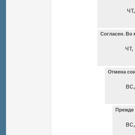
чт
Согласен. Во
чт,
Отмена со
вс
Прежде 
вс