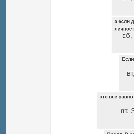
а если 
личнос
сб,
Если
вт
это все равно
пт, 