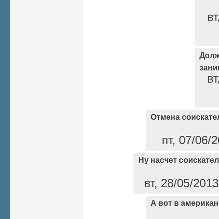
вт
Долж
зани
вт
Отмена соискате
пт, 07/06/
Ну насчет соискател
вт, 28/05/2013
А вот в америка