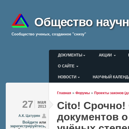
Общество научн
Cообщество ученых, созданное "снизу"
Главное меню
ДОКУМЕНТЫ
АКЦИИ
О САЙТЕ
НОВОСТИ
НАУЧНЫЙ КАЛЕНД
Меню пользователя
»
»
Главная
Форумы
Проекты законов (д
Вы здесь
27
мая
Cito! Срочно
2013
документов о
А.К. Цатурян
Войдите
или
учёных степе
зарегистрируйтесь
,