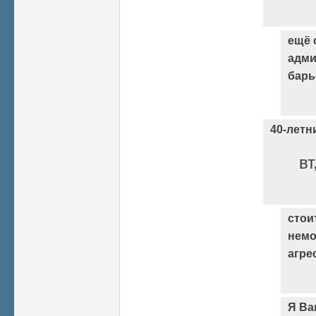
ещё 
адми
барь
40-летни
вт
стои
немо
агре
Я Ва