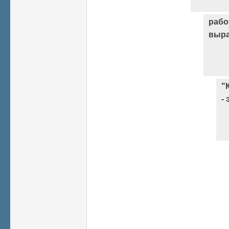
рабо
выра
"
- 