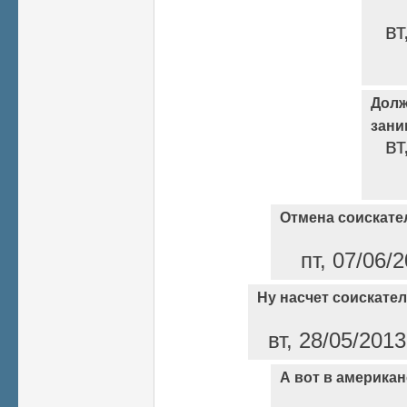
вт
Долж
зани
вт
Отмена соискате
пт, 07/06/
Ну насчет соискател
вт, 28/05/2013
А вот в америка