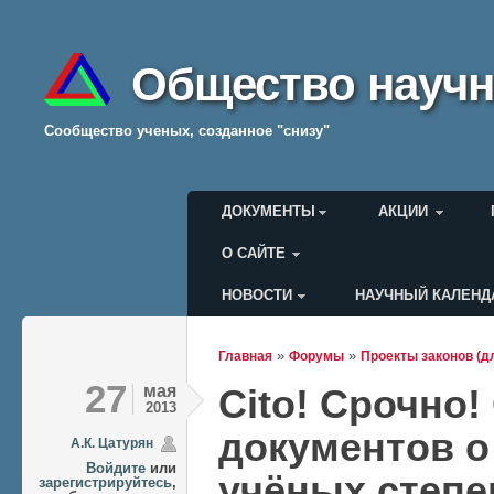
Общество научн
Cообщество ученых, созданное "снизу"
Главное меню
ДОКУМЕНТЫ
АКЦИИ
О САЙТЕ
НОВОСТИ
НАУЧНЫЙ КАЛЕНД
Меню пользователя
»
»
Главная
Форумы
Проекты законов (д
Вы здесь
27
мая
Cito! Срочно
2013
документов о
А.К. Цатурян
Войдите
или
учёных степе
зарегистрируйтесь
,