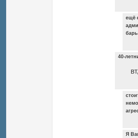
ещё 
адми
барь
40-летни
вт
стои
немо
агре
Я Ва