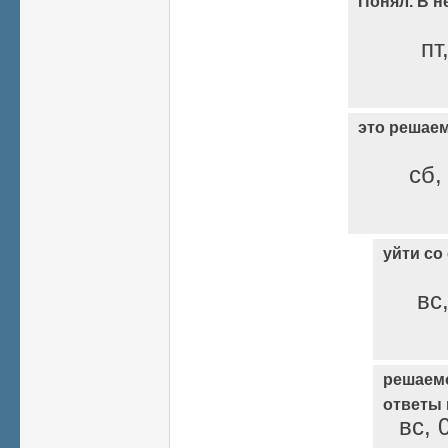
Понял. В н
пт
это решае
сб,
уйти со
вс
решаем
ответы
вс, 