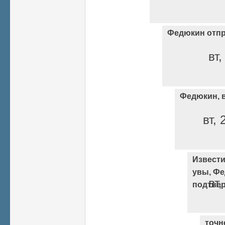
Федюкин отпр
вт,
Федюкин, в
вт, 
Извести
увы, Ф
вт,
подтве
точн