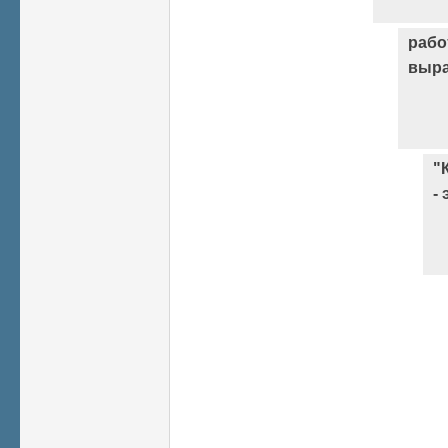
рабо
выра
"
- 