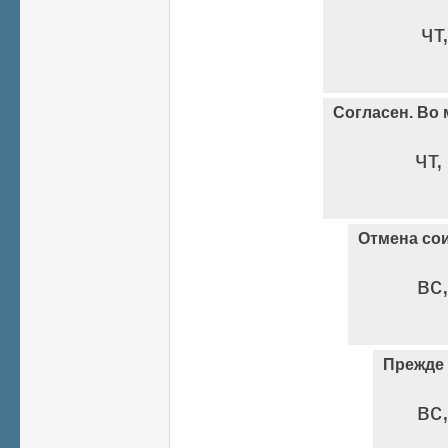
чт
Согласен. Во
чт,
Отмена со
вс
Прежде 
вс