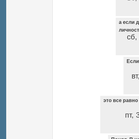
а если 
личнос
сб,
Если
вт
это все равно
пт, 